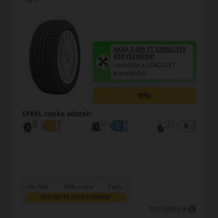
ÉSI
AKÁR 5.000 FT SZERELÉSI
KEDVEZMÉNY!
Használja a LENDÜLET
kuponkódot!
0%
EPREL cimke adatok:
0% THM
100% online
7 perc
FIZETHETEK RÉSZLETEKBEN?
 Ft
92 490 Ft