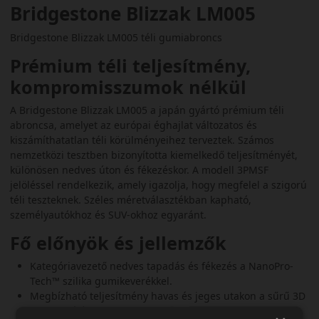
Bridgestone Blizzak LM005
Bridgestone Blizzak LM005 téli gumiabroncs
Prémium téli teljesítmény,
kompromisszumok nélkül
A Bridgestone Blizzak LM005 a japán gyártó prémium téli
abroncsa, amelyet az európai éghajlat változatos és
kiszámíthatatlan téli körülményeihez terveztek. Számos
nemzetközi tesztben bizonyította kiemelkedő teljesítményét,
különösen nedves úton és fékezéskor. A modell 3PMSF
jelöléssel rendelkezik, amely igazolja, hogy megfelel a szigorú
téli teszteknek. Széles méretválasztékban kapható,
személyautókhoz és SUV-okhoz egyaránt.
Fő előnyök és jellemzők
Kategóriavezető nedves tapadás és fékezés a NanoPro-
Tech™ szilika gumikeverékkel.
Megbízható teljesítmény havas és jeges utakon a sűrű 3D
lamellahálózatnak köszönhetően.