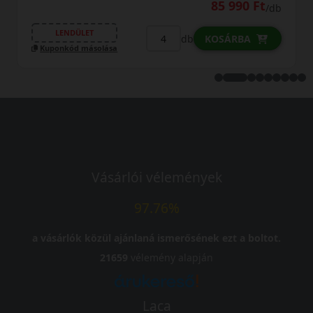
Ft
86 790 Ft
/db
/
LENDÜLET
db
KOSÁRBA
Kuponkód másolása
Vásárlói vélemények
97.76%
a vásárlók közül ajánlaná ismerősének ezt a boltot.
21659
vélemény alapján
Laca