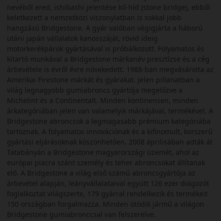
nevéből ered, ishibashi jelentése kő-híd (stone bridge), ebből
keletkezett a nemzetközi viszonylatban is sokkal jobb
hangzású Bridgestone. A gyár valóban végigjárta a háború
utáni japán vállalatok kanosszáját, rövid ideig
motorkerékpárok gyártásával is próbálkozott. Folyamatos és
kitartó munkával a Bridgestone márkanév presztízse és a cég
árbevétele is évről évre növekedett. 1988-ban megvásárolta az
Amerikai Firestone márkát és gyárakat. Jelen pillanatban a
világ legnagyobb gumiabroncs gyártója megelőzve a
Michelint és a Continentalt. Minden kontinensen, minden
árkategóriában jelen van valamelyik márkájával, termékével. A
Bridgestone abroncsok a legmagasabb prémium kategóriába
tartoznak. A folyamatos innovációnak és a kifinomult, korszerű
gyártási eljárásoknak köszönhetően. 2008 áprilisában adták át
Tatabányán a Bridgestone magyarországi üzemét, ahol az
európai piacra szánt személy és teher abroncsokat állítanak
elő. A Bridgestone a világ első számú abroncsgyártója az
árbevétel alapján, leányvállalataival együtt 126 ezer dolgozót
foglalkoztat világszerte, 179 gyárral rendelkezik és termékeit
150 országban forgalmazza. Minden ötödik jármű a világon
Bridgestone gumiabronccsal van felszerelve.