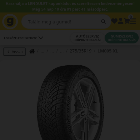
Használja a LENDÜLET kuponkódot és szereltessen kedvezményesen!
Még 54 nap 10 óra 01 perc 40 másodperc.
0
AUTÓSZERVIZ
GUMISZERVIZ
LEGKÖZELEBBI SZERVIZ
IDŐPONTFOGLALÁS
IDŐPONTFOGLALÁS
275/35R19
LM005 XL
Vissza