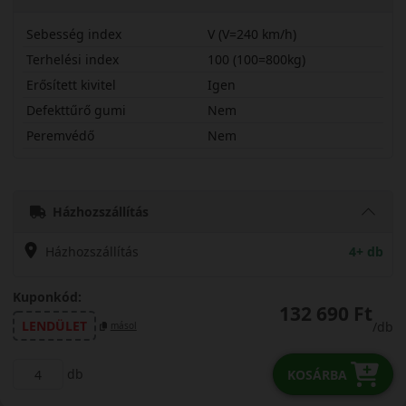
Sebesség index
V (V=240 km/h)
Terhelési index
100 (100=800kg)
Erősített kivitel
Igen
Defekttűrő gumi
Nem
Peremvédő
Nem
27535R19VLM5X
Házhozszállítás
Házhozszállítás
4+ db
Kuponkód:
132 690 Ft
LENDÜLET
/db
másol
db
KOSÁRBA