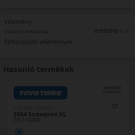
Vélemény
0 / 5
0 vásárlói hozzászólás
Felhasználói vélemények
Hasonló termékek
tékelés
0 értéke
275/35R19 (100) V
HS02 PRO Eurowinter XL MFS
TÉLI GUMI