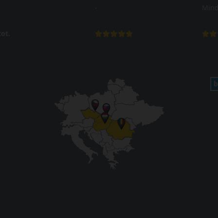
-
Mind
ot.