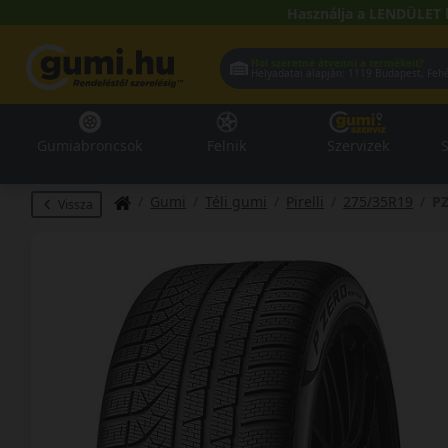
Használja a LENDÜLET 
Hol szeretné átvenni a termékeit?
Helyadatai alapján:
1119 Buda
Gumiabroncsok
Felnik
Szervizek
S
Gumi
Téli gumi
Pirelli
275/35R19
PZ
Vissza