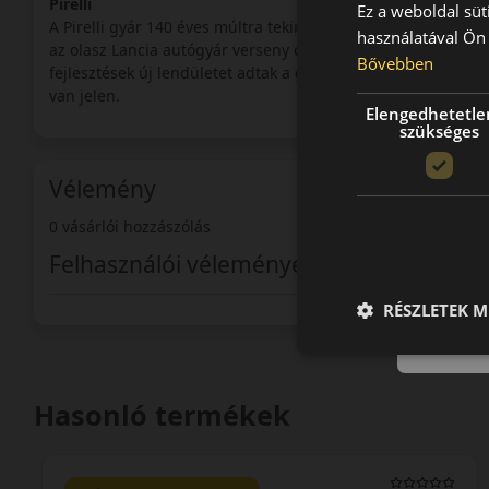
Pirelli
Ez a weboldal süt
A Pirelli gyár 140 éves múltra tekinthet vissza. A cégcsoport
használatával Ön 
az olasz Lancia autógyár verseny csapata számára kezdett s
Bővebben
fejlesztések új lendületet adtak a gyár számára. A verseny a
van jelen.
Elengedhetetle
szükséges
Vélemény
0 vásárlói hozzászólás
Felhasználói vélemények
RÉSZLETEK M
Hasonló termékek