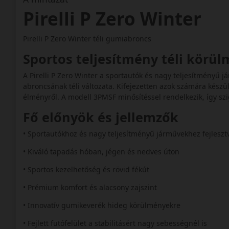
Pirelli P Zero Winter
Pirelli P Zero Winter téli gumiabroncs
Sportos teljesítmény téli körü
A Pirelli P Zero Winter a sportautók és nagy teljesítményű j
abroncsának téli változata. Kifejezetten azok számára készü
élményről. A modell 3PMSF minősítéssel rendelkezik, így szi
Fő előnyök és jellemzők
• Sportautókhoz és nagy teljesítményű járművekhez fejlesz
• Kiváló tapadás hóban, jégen és nedves úton
• Sportos kezelhetőség és rövid fékút
• Prémium komfort és alacsony zajszint
• Innovatív gumikeverék hideg körülményekre
• Fejlett futófelület a stabilitásért nagy sebességnél is