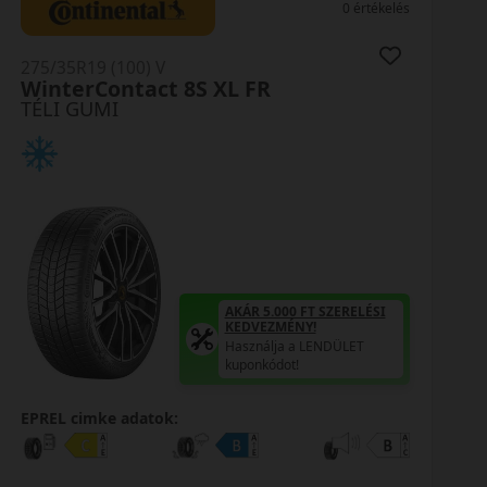
0 értékelés
275/35R19 (100) V
SottoZero 3 XL RunFlat *MO
TÉLI GUMI
AKÁR 5.000 FT SZERELÉSI
KEDVEZMÉNY!
Használja a LENDÜLET
kuponkódot!
EPREL cimke adatok: