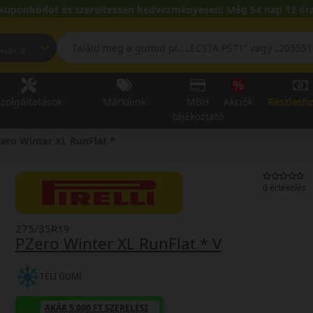
kuponkódot és szereltessen kedvezményesen! Még 54 nap 12 óra
pest, Fehérvári út
zolgáltatások
Márkáink
MBH
Akciók
Részletfi
tájékoztató
ero Winter XL RunFlat *
0 értékelés
275/35R19
PZero Winter XL RunFlat * V
TÉLI GUMI
AKÁR 5.000 FT SZERELÉSI