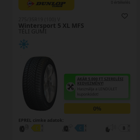
0 értékelés
275/35R19 (100) V
LM005 XL
TÉLI GUMI
AKÁR 5.000 FT SZERELÉSI
KEDVEZMÉNY!
Használja a LENDÜLET
kuponkódot!
EPREL cimke adatok: