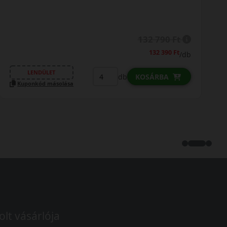
149 290 Ft
148 890 Ft
/db
LENDÜLET
db
KOSÁRBA
Kuponkód másolása
olt vásárlója