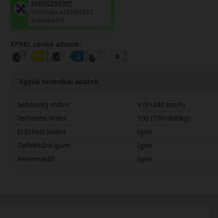
KEDVEZMÉNY!
Használja a LENDÜLET
kuponkódot!
EPREL cimke adatok:
Egyéb technikai adatok
Sebesség index
V (V=240 km/h)
Terhelési index
100 (100=800kg)
Erősített kivitel
Igen
Defekttűrő gumi
Igen
Peremvédő
Igen
27535R19VPZWX