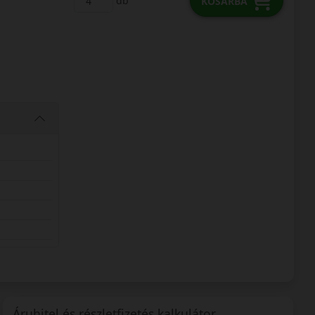
db
KOSÁRBA
Áruhitel és részletfizetés kalkulátor