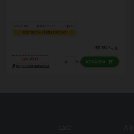
147 690 Ft
147 290 Ft
/db
LENDÜLET
db
KOSÁRBA
Kuponkód másolása
Laca
A b