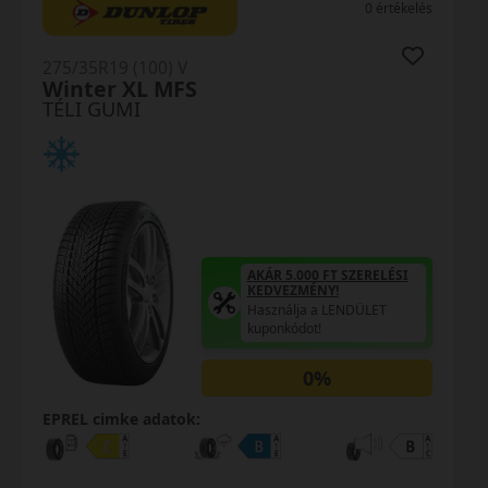
0 értékelés
275/35R19 (100) V
TS 860S XL FR SSR
TÉLI GUMI
AKÁR 5.000 FT SZERELÉSI
KEDVEZMÉNY!
Használja a LENDÜLET
kuponkódot!
EPREL cimke adatok: