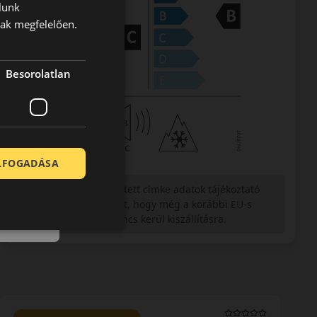
lunk
nak megfelelően.
Besorolatlan
ELFOGADÁSA
Figyelem a feltüntetett címke adatok tájékoztató
jellegűek. Előfordulhat, hogy még a korábbi EU-s
címkével ellátott abroncs kerül kiszállításra.