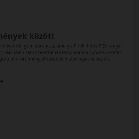
lmények között
árművek téli gumiabroncsa, amely a Pirelli híres P Zero nyári
lt, akik télen sem szeretnének lemondani a sportos vezetési
gorú téli körülmények között is biztonságos választás.
tve