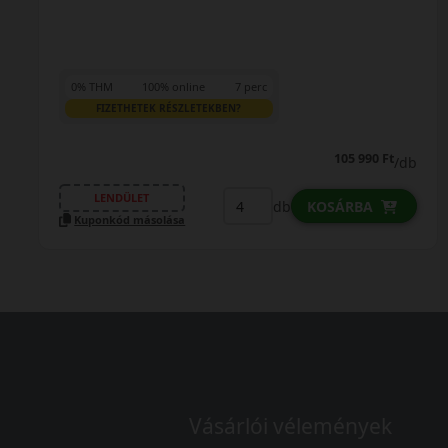
132 690 Ft
/db
LENDÜLET
db
KOSÁRBA
Kuponkód másolása
Vásárlói vélemények