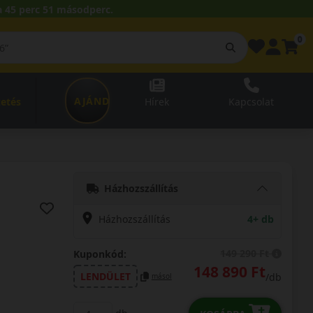
 45 perc 50 másodperc.
0
AJÁNDÉKUTALVÁNY
zetés
Hírek
Kapcsolat
Házhozszállítás
Házhozszállítás
4+ db
149 290 Ft
Kuponkód:
148 890 Ft
LENDÜLET
/db
másol