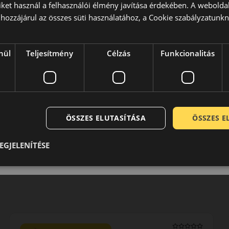
iket használ a felhasználói élmény javítása érdekében. A webolda
 jelenlegi arculata a hetvenes évek közepén alakult ki, amikor
hozzájárul az összes süti használatához, a Cookie szabályzatunk
peciális verseny abroncsokat gyártani. A szükséges
broncsok kategóriájában a Pirelli azóta is komoly szereplőként
nül
Teljesítmény
Célzás
Funkcionalitás
0 / 5
ÖSSZES ELUTASÍTÁSA
ÖSSZES 
EGJELENÍTÉSE