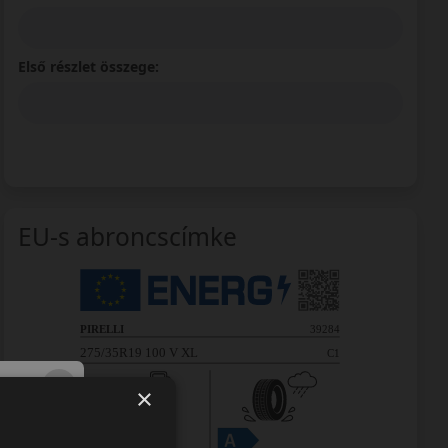
Első részlet összege:
EU-s abroncscímke
×