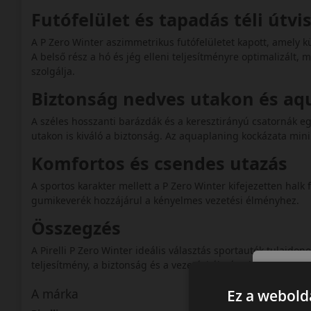
Futófelület és tapadás téli útv
A P Zero Winter aszimmetrikus futófelületet kapott, amely 
A belső rész a hó és jég elleni teljesítményre optimalizált, 
szolgálja.
Biztonság nedves utakon és a
A széles hosszanti barázdák és a keresztirányú csatornák egy
utakon is kiváló a biztonság. Az aquaplaning kockázata min
Komfortos és csendes utazás
A sportos karakter mellett a P Zero Winter kifejezetten halk
gumikeverék hozzájárul a kényelmes vezetési élményhez.
Összegzés
A Pirelli P Zero Winter ideális választás sportautók tulajd
teljesítmény, a biztonság és a vezetési élmény között.
A márka
Ez a webolda