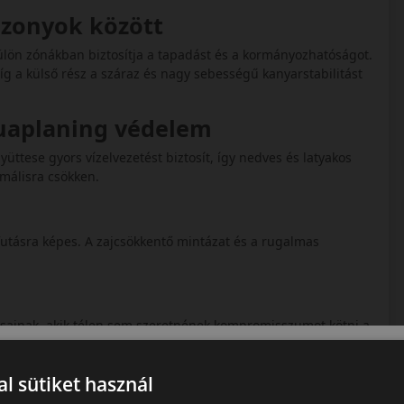
iszonyok között
külön zónákban biztosítja a tapadást és a kormányozhatóságot.
míg a külső rész a száraz és nagy sebességű kanyarstabilitást
quaplaning védelem
üttese gyors vízelvezetést biztosít, így nedves és latyakos
imálisra csökken.
 futásra képes. A zajcsökkentő mintázat és a rugalmas
onosainak, akik télen sem szeretnének kompromisszumot kötni a
l sütiket használ