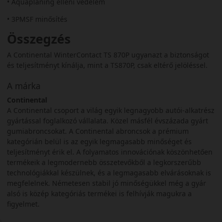
• Aquaplaning elleni védelem
• 3PMSF minősítés
Összegzés
A Continental WinterContact TS 870P ugyanazt a biztonságot
és teljesítményt kínálja, mint a TS870P, csak eltérő jelöléssel.
A márka
Continental
A Continental csoport a világ egyik legnagyobb autói-alkatrész
gyártással foglalkozó vállalata. Közel másfél évszázada gyárt
gumiabroncsokat. A Continental abroncsok a prémium
kategórián belül is az egyik legmagasabb minőséget és
teljesítményt érik el. A folyamatos innovációnak köszönhetően
termékeik a legmodernebb összetevőkből a legkorszerűbb
technológiákkal készülnek, és a legmagasabb elvárásoknak is
megfelelnek. Németesen stabil jó minőségükkel még a gyár
alsó is közép kategóriás termékei is felhívják magukra a
figyelmet.