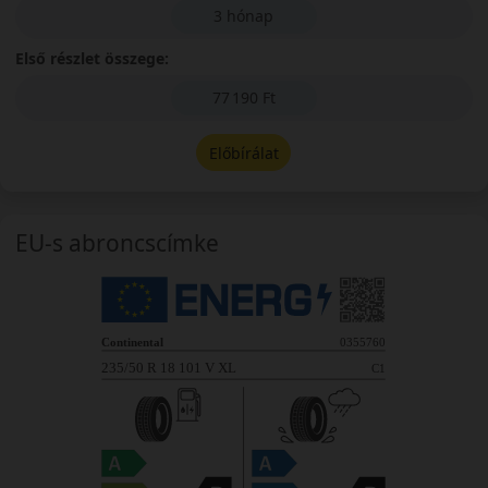
3 hónap
Első részlet összege:
77 190 Ft
Előbírálat
EU-s abroncscímke