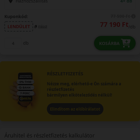
Házhozszállítás
4+ db
77 590 Ft
Kuponkód:
77 190 Ft
LENDÜLET
/db
másol
db
KOSÁRBA
RÉSZLETFIZETÉS
Nézze meg, elérhető-e Ön számára a
részletfizetés
bármilyen elköteleződés nélkül!
Elindítom az előbírálatot
Áruhitel és részletfizetés kalkulátor