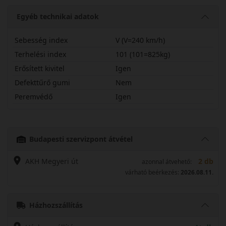
Egyéb technikai adatok
Sebesség index
V (V=240 km/h)
Terhelési index
101 (101=825kg)
Erősített kivitel
Igen
Defekttűrő gumi
Nem
Peremvédő
Igen
23550R18VTS87PX
Budapesti szervizpont átvétel
AKH Megyeri út
2 db
azonnal átvehető:
várható beérkezés:
2026.08.11.
Házhozszállítás