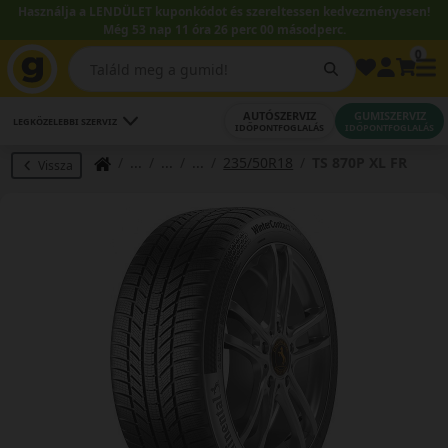
Használja a LENDÜLET kuponkódot és szereltessen kedvezményesen!
Még 53 nap 11 óra 25 perc 59 másodperc.
0
AUTÓSZERVIZ
GUMISZERVIZ
LEGKÖZELEBBI SZERVIZ
IDŐPONTFOGLALÁS
IDŐPONTFOGLALÁS
235/50R18
TS 870P XL FR
Vissza