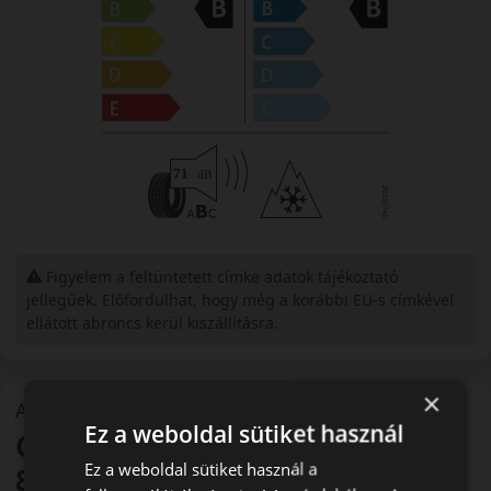
Figyelem a feltüntetett címke adatok tájékoztató
jellegűek. Előfordulhat, hogy még a korábbi EU-s címkével
ellátott abroncs kerül kiszállításra.
×
A mintázat
Ez a weboldal sütiket használ
Continental WinterContact TS
Ez a weboldal sütiket használ a
870P