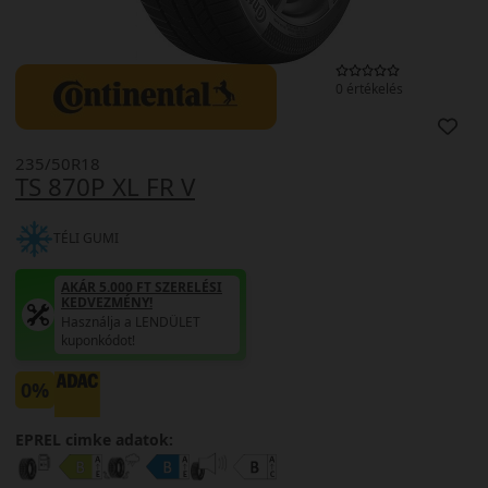
0 értékelés
235/50R18
TS 870P XL FR V
TÉLI GUMI
AKÁR 5.000 FT SZERELÉSI
KEDVEZMÉNY!
Használja a LENDÜLET
kuponkódot!
0%
EPREL cimke adatok: