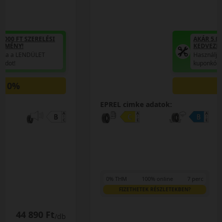
AKÁR 5.000 FT SZERELÉSI
KEDVEZMÉNY!
Használja a LENDÜLET
kuponkódot!
0%
EPREL cimke adatok:
0% THM
100% online
7 perc
FIZETHETEK RÉSZLETEKBEN?
48 090 Ft
/db