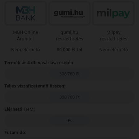
MBH Online
gumi.hu
Milpay
Áruhitel
részletfizetés
részletfizetés
Nem elérhető
80 000 Ft-tól
Nem elérhető
Termék ár 4 db vásárlása esetén:
308 760 Ft
Teljes viszafizetendő összeg:
308 760 Ft
Elérhető THM:
0%
Futamidő: