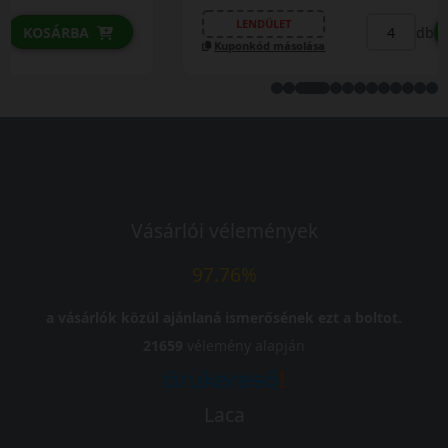
LENDÜLET
db
KOSÁRBA
Kuponkód másolása
Vásárlói vélemények
97.76%
a vásárlók közül ajánlaná ismerősének ezt a boltot.
21659
vélemény alapján
Laca