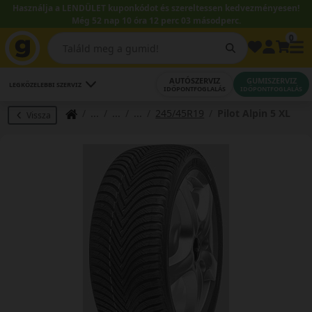
Használja a LENDÜLET kuponkódot és szereltessen kedvezményesen!
Még 52 nap 10 óra 12 perc 02 másodperc.
0
AUTÓSZERVIZ
GUMISZERVIZ
LEGKÖZELEBBI SZERVIZ
IDŐPONTFOGLALÁS
IDŐPONTFOGLALÁS
245/45R19
Pilot Alpin 5 XL
Vissza