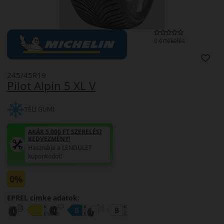
0 értékelés
245/45R19
Pilot Alpin 5 XL V
TÉLI GUMI
AKÁR 5.000 FT SZERELÉSI
KEDVEZMÉNY!
Használja a LENDÜLET
kuponkódot!
0%
EPREL cimke adatok: