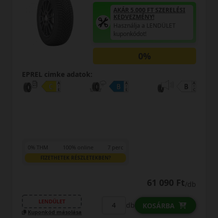
5.000 FT SZERELÉSI
AKÁR 5.00
EZMÉNY!
KEDVEZM
álja a LENDÜLET
Használja
kódot!
kuponkódo
0%
EPREL cimke adatok:
0% THM
100% online
7 perc
FIZETHETEK RÉSZLETEKBEN?
61 090 Ft
/db
LENDÜLET
b
db
KOSÁRBA
Kuponkód másolása