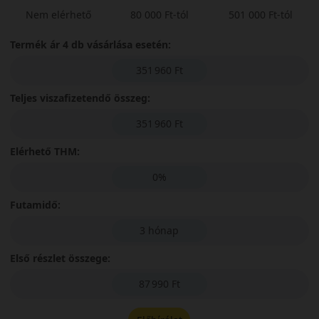
Nem elérhető
80 000 Ft-tól
501 000 Ft-tól
Termék ár 4 db vásárlása esetén:
351 960 Ft
Teljes viszafizetendő összeg:
351 960 Ft
Elérhető THM:
0%
Futamidő:
3 hónap
Első részlet összege:
87 990 Ft