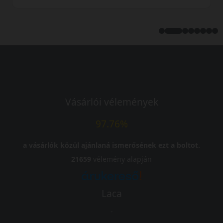
Vásárlói vélemények
97.76%
a vásárlók közül ajánlaná ismerősének ezt a boltot.
21659
vélemény alapján
Laca
-