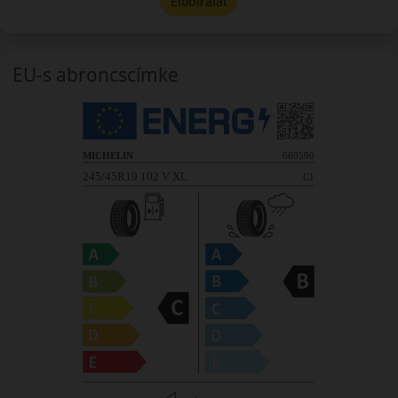
Előbírálat
EU-s abroncscímke