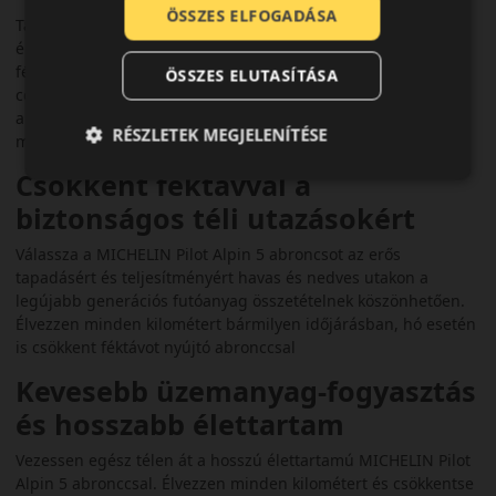
ÖSSZES ELFOGADÁSA
Tapasztalja meg autója nagy teljesítményéből eredő
életörömöt télen ezzel az abronccsal, amely fejlesztett
féktávolság és a vízenfutással szembeni növelt ellenállás
ÖSSZES ELUTASÍTÁSA
céljára lett kialakítva. A futómintázatnak köszönhetően az
abroncs tapadása a nedves és havas utakon kiváló, így
RÉSZLETEK MEGJELENÍTÉSE
magabiztosan vezethet télen is.
Csökkent féktávval a
biztonságos téli utazásokért
Válassza a MICHELIN Pilot Alpin 5 abroncsot az erős
tapadásért és teljesítményért havas és nedves utakon a
legújabb generációs futóanyag összetételnek köszönhetően.
Élvezzen minden kilométert bármilyen időjárásban, hó esetén
is csökkent féktávot nyújtó abronccsal
Kevesebb üzemanyag-fogyasztás
és hosszabb élettartam
Vezessen egész télen át a hosszú élettartamú MICHELIN Pilot
Alpin 5 abronccsal. Élvezzen minden kilométert és csökkentse