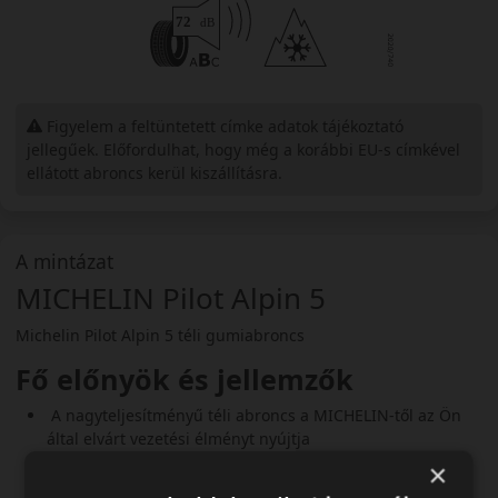
Figyelem a feltüntetett címke adatok tájékoztató
jellegűek. Előfordulhat, hogy még a korábbi EU-s címkével
ellátott abroncs kerül kiszállításra.
A mintázat
MICHELIN Pilot Alpin 5
Michelin Pilot Alpin 5 téli gumiabroncs
Fő előnyök és jellemzők
A nagyteljesítményű téli abroncs a MICHELIN-től az Ön
által elvárt vezetési élményt nyújtja
Olyan abroncsok, amellyekkel precízen és pontosan
×
vezethet havas és nedves utakon