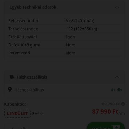
Egyéb technikai adatok
Sebesség index
V (V=240 km/h)
Terhelési index
102 (102=850kg)
Erősített kivitel
Igen
Defekttűrő gumi
Nem
Peremvédő
Nem
24545R19VPA5XL
Házhozszállítás
Házhozszállítás
4+ db
89 790 Ft
Kuponkód:
87 990 Ft
LENDÜLET
/db
másol
db
KOSÁRBA