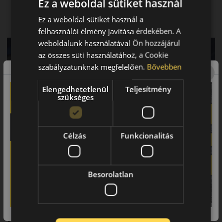
Ez a weboldal sütiket használ
A csökkent féktávolsággal biztonságot nyújt hóval fedett
utakon
Ez a weboldal sütiket használ a
Kevesebb üzemanyag-fogyasztás és hosszabb élettartam
felhasználói élmény javítása érdekében. A
weboldalunk használatával Ön hozzájárul
az összes süti használatához, a Cookie
szabályzatunknak megfelelően.
Bővebben
Elengedhetetlenül
Teljesítmény
szükséges
Célzás
Funkcionalitás
Besorolatlan
Abroncs, amely precizitást és
kontrollt biztosít havas és
nedves utakon