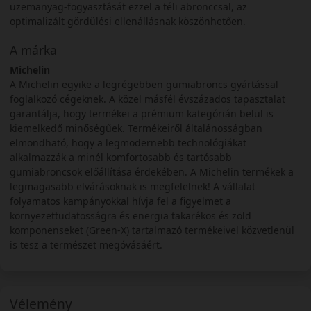
üzemanyag-fogyasztását ezzel a téli abronccsal, az
optimalizált gördülési ellenállásnak köszönhetően.
A márka
Michelin
A Michelin egyike a legrégebben gumiabroncs gyártással
foglalkozó cégeknek. A közel másfél évszázados tapasztalat
garantálja, hogy termékei a prémium kategórián belül is
kiemelkedő minőségűek. Termékeiről általánosságban
elmondható, hogy a legmodernebb technológiákat
alkalmazzák a minél komfortosabb és tartósabb
gumiabroncsok előállítása érdekében. A Michelin termékek a
legmagasabb elvárásoknak is megfelelnek! A vállalat
folyamatos kampányokkal hívja fel a figyelmet a
környezettudatosságra és energia takarékos és zöld
komponenseket (Green-X) tartalmazó termékeivel közvetlenül
is tesz a természet megóvásáért.
Vélemény