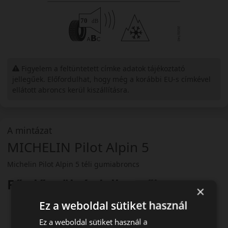
Figyelem a feltüntetett címke adatok tájékoztató
jellegűek. Előfordulhat, hogy még a korábbi EU-s címkével
ellátott abroncs kerül kiszállításra.
A mintázat
MICHELIN Pilot Alpin 5
Michelin Pilot Alpin 5 téli gumiabroncs
Fő előnyök és jellemzők
×
A nagyteljesítményű téli abroncs a MICHELIN-től az Ön
Ez a weboldal sütiket használ
által elvárt vezetési élményt nyújtja
Ez a weboldal sütiket használ a
Olyan abroncsok, amellyekkel precízen és pontosan