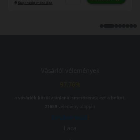
Kuponkód másolása
Vásárlói vélemények
97.76%
a vásárlók közül ajánlaná ismerősének ezt a boltot.
21659
vélemény alapján
Laca
-