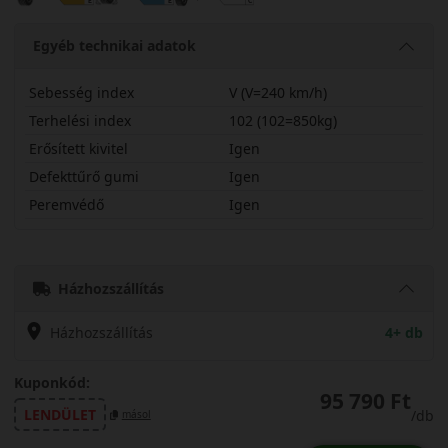
Egyéb technikai adatok
Sebesség index
V (V=240 km/h)
Terhelési index
102 (102=850kg)
Erősített kivitel
Igen
Defekttűrő gumi
Igen
Peremvédő
Igen
24545R19VPAL5X
Házhozszállítás
Házhozszállítás
4+ db
Kuponkód:
95 790 Ft
LENDÜLET
/db
másol