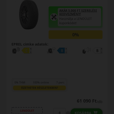
ÁR 5.000 FT SZERELÉSI
AKÁR 
EDVEZMÉNY!
KEDV
sználja a LENDÜLET
Haszn
ponkódot!
kupon
0%
EPREL cimke adatok:
rc
0% THM
100% online
7 perc
FIZETHETEK RÉSZLETEKBEN?
61 090 Ft
/db
LENDÜLET
db
KOSÁRBA