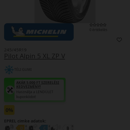
0 értékelés
245/45R19
Pilot Alpin 5 XL ZP V
TÉLI GUMI
AKÁR 5.000 FT SZERELÉSI
KEDVEZMÉNY!
Használja a LENDÜLET
kuponkódot!
0%
EPREL cimke adatok: