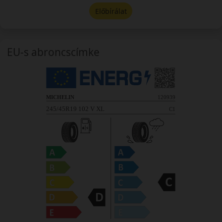
Előbírálat
EU-s abroncscímke