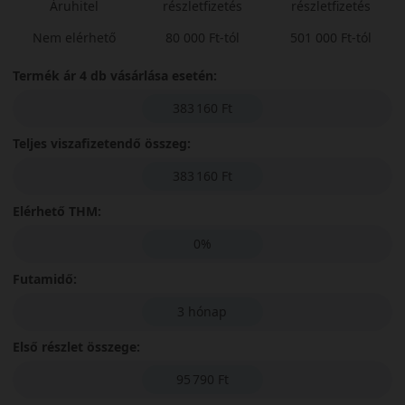
Áruhitel
részletfizetés
részletfizetés
Nem elérhető
80 000 Ft-tól
501 000 Ft-tól
Termék ár 4 db vásárlása esetén:
383 160 Ft
Teljes viszafizetendő összeg:
383 160 Ft
Elérhető THM:
0%
Futamidő:
3 hónap
Első részlet összege:
95 790 Ft