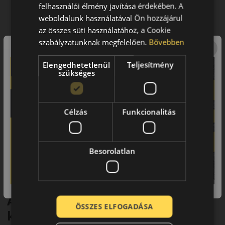
vezethet havas és nedves utakon
felhasználói élmény javítása érdekében. A
A csökkent féktávolsággal biztonságot nyújt hóval fedett
weboldalunk használatával Ön hozzájárul
utakon
az összes süti használatához, a Cookie
Kevesebb üzemanyag-fogyasztás és hosszabb élettartam
szabályzatunknak megfelelően.
Bővebben
Elengedhetetlenül
Teljesítmény
szükséges
Célzás
Funkcionalitás
Besorolatlan
Abroncs, amely precizitást és
ÖSSZES ELFOGADÁSA
kontrollt biztosít havas és