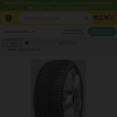
Használja a LENDÜLET kuponkódot és szereltessen kedvezményesen!
Még 51 nap 19 óra 23 perc 59 másodperc.
0
AUTÓSZERVIZ
GUMISZERVIZ
LEGKÖZELEBBI SZERVIZ
IDŐPONTFOGLALÁS
IDŐPONTFOGLALÁS
245/45R19
Vissza
Pilot Alpin 5 XL ZP