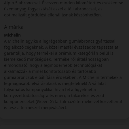
Alpin 5 abronccsal. Élvezzen minden kilométert és csökkentse
üzemanyag-fogyasztását ezzel a téli abronccsal, az
optimalizált gördülési ellenállásnak köszönhetően.
A márka
Michelin
A Michelin egyike a legrégebben gumiabroncs gyártással
foglalkozó cégeknek. A közel másfél évszázados tapasztalat
garantálja, hogy termékei a prémium kategórián belül is
kiemelkedő minőségűek. Termékeiről általánosságban
elmondható, hogy a legmodernebb technológiákat
alkalmazzák a minél komfortosabb és tartósabb
gumiabroncsok előállítása érdekében. A Michelin termékek a
legmagasabb elvárásoknak is megfelelnek! A vállalat
folyamatos kampányokkal hívja fel a figyelmet a
környezettudatosságra és energia takarékos és zöld
komponenseket (Green-X) tartalmazó termékeivel közvetlenül
is tesz a természet megóvásáért.