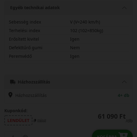
Egyéb technikai adatok
Sebesség index
V (V=240 km/h)
Terhelési index
102 (102=850kg)
Erősített kivitel
Igen
Defekttűrő gumi
Nem
Peremvédő
Igen
24545R19VEWS1XL
Házhozszállítás
Házhozszállítás
4+ db
Kuponkód:
61 090 Ft
LENDÜLET
/db
másol
db
KOSÁRBA