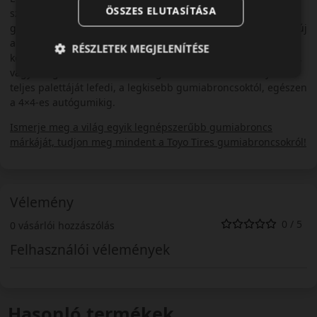
ÖSSZES ELUTASÍTÁSA
szerelésre. Több távol-keleti autómárka után már az európai
gyártók is előszeretettel kínálják TOYO gumiabroncsokkal az új
autóikat. A legelismertebb teszteken évről-évre a legjobbak
RÉSZLETEK MEGJELENÍTÉSE
között szerepelnek a TOYO gumiabroncsok, legyen szó nyári-,
vagy téli gumiról. A TOYO autógumi kínálata a személyautók
teljes palettáját lefedi, a legkisebb gumiabroncsoktól, egészen
a 4×4-es autógumikig.
Ismerje meg a világ egyik legnépszerűbb gumiabroncs
márkáját, tudjon meg mindent a Toyo Tires gumiabroncsokról!
Vélemény
0 / 5
0 vásárlói hozzászólás
Felhasználói vélemények
Hasonló termékek