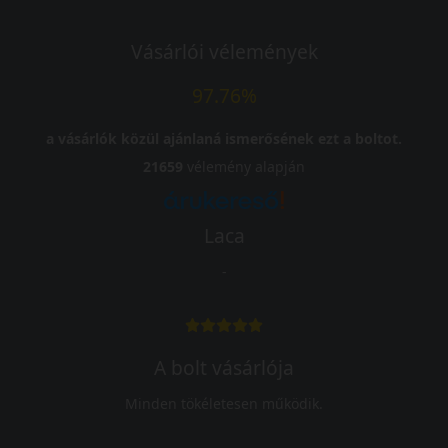
Vásárlói vélemények
97.76%
a vásárlók közül ajánlaná ismerősének ezt a boltot.
21659
vélemény alapján
Laca
-
A bolt vásárlója
Minden tökéletesen működik.