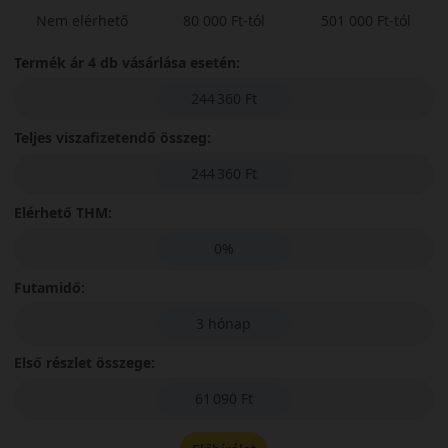
Nem elérhető
80 000 Ft-tól
501 000 Ft-tól
Termék ár 4 db vásárlása esetén:
244 360 Ft
Teljes viszafizetendő összeg:
244 360 Ft
Elérhető THM:
0%
Futamidő:
3 hónap
Első részlet összege:
61 090 Ft