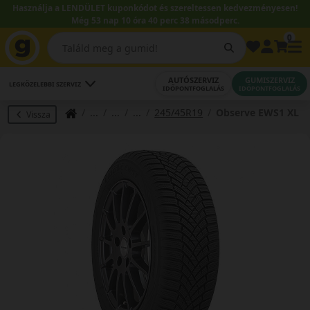
Használja a LENDÜLET kuponkódot és szereltessen kedvezményesen!
Még 53 nap 10 óra 40 perc 37 másodperc.
0
AUTÓSZERVIZ
GUMISZERVIZ
LEGKÖZELEBBI SZERVIZ
IDŐPONTFOGLALÁS
IDŐPONTFOGLALÁS
245/45R19
Observe EWS1 XL
Vissza