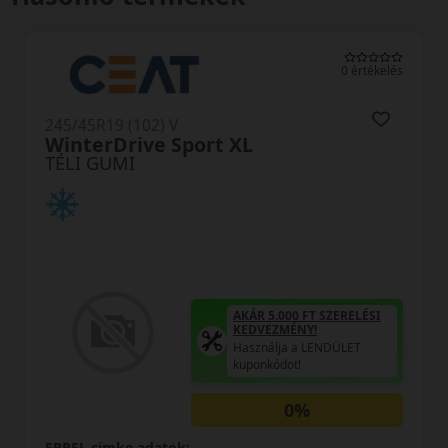
0 értékelés
245/45R19 (102) V
WinterDrive Sport XL
TÉLI GUMI
AKÁR 5.000 FT SZERELÉSI
KEDVEZMÉNY!
Használja a LENDÜLET
kuponkódot!
0%
EPREL cimke adatok: