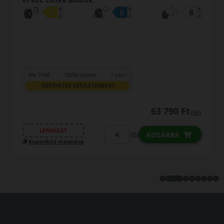
0% THM
100% online
7 perc
FIZETHETEK RÉSZLETEKBEN?
63 790 Ft
/db
LENDÜLET
db
KOSÁRBA
Kuponkód másolása