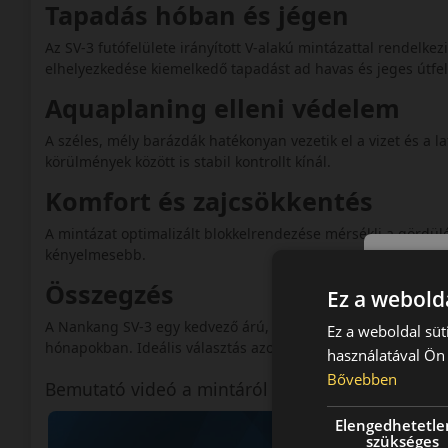
Tapadás hóban és jégen
Az SV-3 futófelülete irányított V-alakú mintázattal rendelke
elhelyezkedése kiemelkedő tapadást ad havas és jeges útfel
Aquaplaning elleni védelem
A széles, mély barázdák hatékonyan vezetik el a vizet és a l
körülmények között is stabil kontrollt kínál.
Komfort és zajcsökkentés
A mintázat optimalizált blokkelrendezése mérsékli a gördülés
kényelmesebb.
Összegzés
Ez a webolda
A Nankang SV-3 egy kedvező árú, megbízható téli gumiabron
Ez a weboldal süt
hónapokban. Ideális választás azoknak, akik biztonságot és 
használatával Ön 
Bővebben
Bemutató videó a mintáról
Elengedhetetle
szükséges