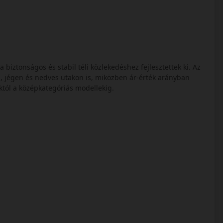
s
biztonságos és stabil téli közlekedéshez fejlesztettek ki. Az
, jégen és nedves utakon is, miközben ár-érték arányban
któl a középkategóriás modellekig.