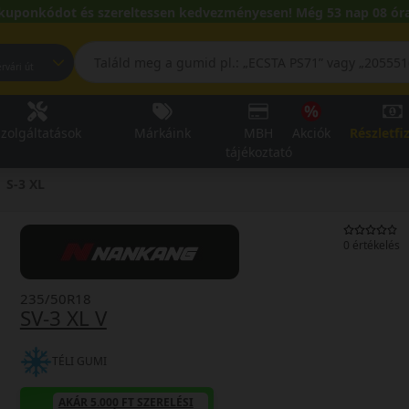
kuponkódot és szereltessen kedvezményesen! Még 53 nap 08 óra
pest, Fehérvári út
zolgáltatások
Márkáink
MBH
Akciók
Részletfi
tájékoztató
S-3 XL
0 értékelés
235/50R18
SV-3 XL V
TÉLI GUMI
AKÁR 5.000 FT SZERELÉSI