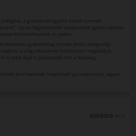
 kielégítse, a gumiabroncsgyártó mottót is ennek
nováció”. Tajvan legjelentősebb autógumikat gyártó vállalata
sabban közlekedhessünk az utakon.
kínálatukban gyakorlatilag minden jármű autógumija
szágban, a világ valamennyi kontinensén megtaláljuk.
k és több díjjal is jutalmazták már a Nankang
elérhető áron keresnek megbízható gumiabroncsot, legyen
0 / 5