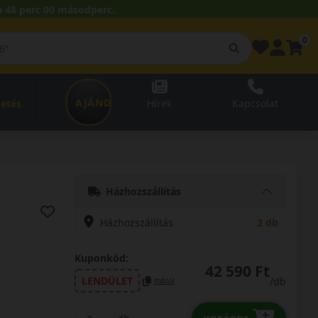
 47 perc 58 másodperc.
0
AJÁNDÉKUTALVÁNY
zetés
Hírek
Kapcsolat
Házhozszállítás
Házhozszállítás
2 db
Kuponkód:
42 590 Ft
LENDÜLET
/db
másol