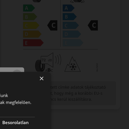
×
Figyelem a feltüntetett címke adatok tájékoztató
jellegűek. Előfordulhat, hogy még a korábbi EU-s
lunk
címkével ellátott abroncs kerül kiszállításra.
nak megfelelően.
Besorolatlan