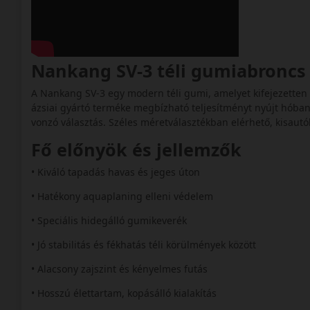
Nankang SV-3 téli gumiabronc
A Nankang SV-3 egy modern téli gumi, amelyet kifejezetten a 
ázsiai gyártó terméke megbízható teljesítményt nyújt hóban
vonzó választás. Széles méretválasztékban elérhető, kisautó
Fő előnyök és jellemzők
• Kiváló tapadás havas és jeges úton
• Hatékony aquaplaning elleni védelem
• Speciális hidegálló gumikeverék
• Jó stabilitás és fékhatás téli körülmények között
• Alacsony zajszint és kényelmes futás
• Hosszú élettartam, kopásálló kialakítás