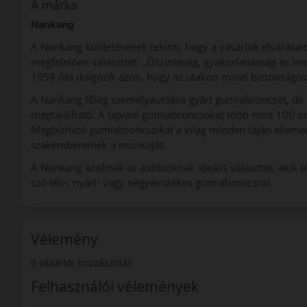
A márka
Nankang
A Nankang küldetésének tekinti, hogy a vásárlók elvárásait
megfelelően választott: „Őszinteség, gyakorlatiasság és in
1959 óta dolgozik azon, hogy az utakon minél biztonságo
A Nankang főleg személyautókra gyárt gumiabroncsot, de 
megtalálható. A tajvani gumiabroncsokat több mint 100 or
Megbízható gumiabroncsaikat a világ minden táján elismeri
szakembereinek a munkáját.
A Nankang azoknak az autósoknak ideális választás, akik 
szó téli-, nyári- vagy négyévszakos gumiabroncsról.
Vélemény
0 vásárlói hozzászólás
Felhasználói vélemények