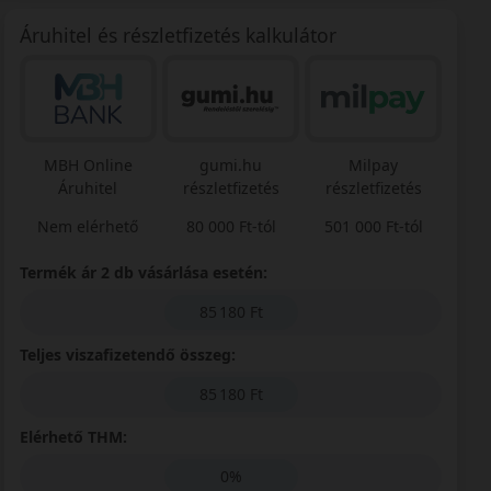
Áruhitel és részletfizetés kalkulátor
MBH Online
gumi.hu
Milpay
Áruhitel
részletfizetés
részletfizetés
Nem elérhető
80 000 Ft-tól
501 000 Ft-tól
Termék ár 2 db vásárlása esetén:
85 180 Ft
Teljes viszafizetendő összeg:
85 180 Ft
Elérhető THM:
0%