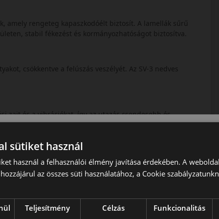
zik, amely rengeteg kapaszkodóélt biztosít. A lamellák sűrű
ületen, stabil fékezést és kormányozhatóságot biztosítva.
atyakot, csökkentve a felúszás veszélyét. Az SV-3 nedves
i zajt és a vibrációkat, így az utazás csendesebb és
l sütiket használ
cs, amely kiegyensúlyozott teljesítményt nyújt a hideg
iket használ a felhasználói élmény javítása érdekében. A webolda
stabilitást keresnek hóban, jégen és nedves úton is.
hozzájárul az összes süti használatához, a Cookie szabályzatunk
nül
Teljesítmény
Célzás
Funkcionalitás