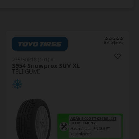
0 értékelés
235/50R18 (101) V
S954 Snowprox SUV XL
TÉLI GUMI
AKÁR 5.000 FT SZERELÉSI
KEDVEZMÉNY!
Használja a LENDÜLET
kuponkódot!