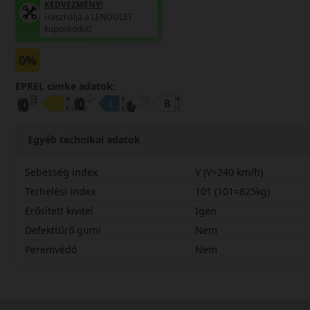
KEDVEZMÉNY!
Használja a LENDÜLET
kuponkódot!
0%
EPREL cimke adatok:
Egyéb technikai adatok
Sebesség index
V (V=240 km/h)
Terhelési index
101 (101=825kg)
Erősített kivitel
Igen
Defekttűrő gumi
Nem
Peremvédő
Nem
23550R18VSV3X