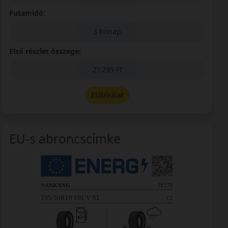
Futamidő:
3 hónap
Első részlet összege:
21 295 Ft
Előbírálat
EU-s abroncscímke