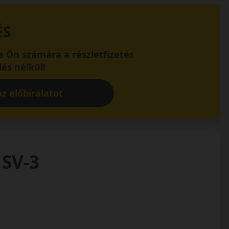
ÉS
 Ön számára a részletfizetés
és nélkül!
z előbírálatot
 SV-3