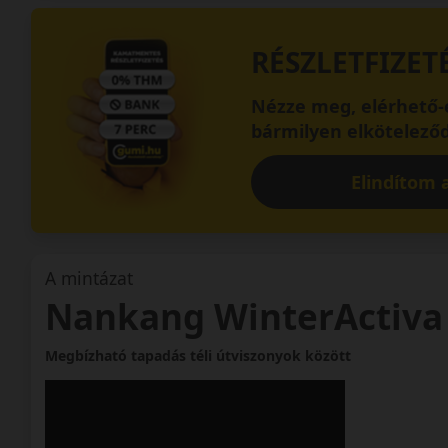
RÉSZLETFIZET
Nézze meg, elérhető-e
bármilyen elköteleződ
Elindítom a
A mintázat
Nankang WinterActiva
Megbízható tapadás téli útviszonyok között