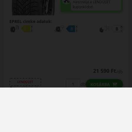
Használja a LENDÜLET
kuponkódot!
EPREL cimke adatok:
21 590 Ft
/db
LENDÜLET
db
KOSÁRBA
Kuponkód másolása
0 értékelés