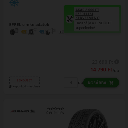
AKÁR 8.000 FT
SZERELÉSI
KEDVEZMÉNY!
Használja a LENDÜLET
EPREL cimke adatok:
kuponkódot!
23 690 Ft
14 790 Ft
/db
LENDÜLET
db
KOSÁRBA
Kuponkód másolása
0 értékelés