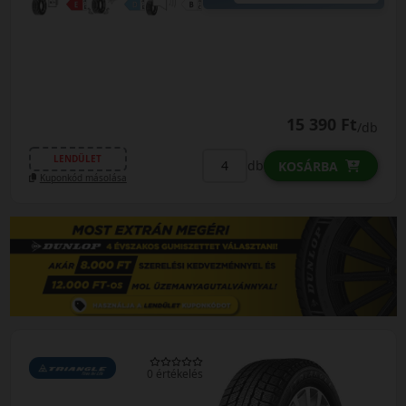
15 390 Ft
/db
LENDÜLET
db
KOSÁRBA
Kuponkód másolása
0 értékelés