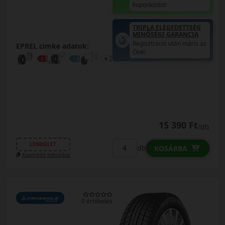
kuponkódot!
TRIPLA ELÉGEDETTSÉG
MINŐSÉGI GARANCIA
Regisztráció után máris az
EPREL cimke adatok:
Öné!
15 390 Ft
/db
LENDÜLET
db
KOSÁRBA
Kuponkód másolása
0 értékelés