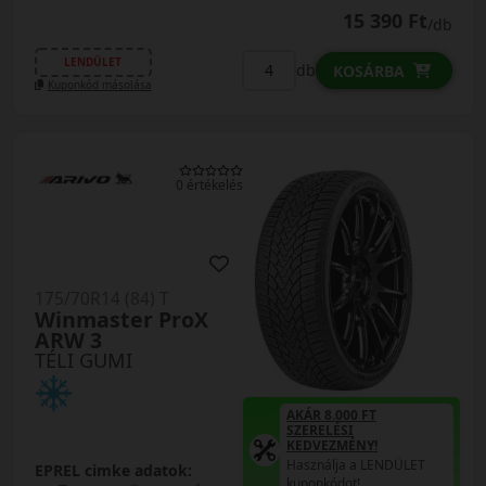
15 390 Ft
/db
LENDÜLET
db
KOSÁRBA
Kuponkód másolása
0 értékelés
175/70R14 (84) T
Winmaster ProX
ARW 3
TÉLI GUMI
AKÁR 8.000 FT
SZERELÉSI
KEDVEZMÉNY!
Használja a LENDÜLET
EPREL cimke adatok:
kuponkódot!