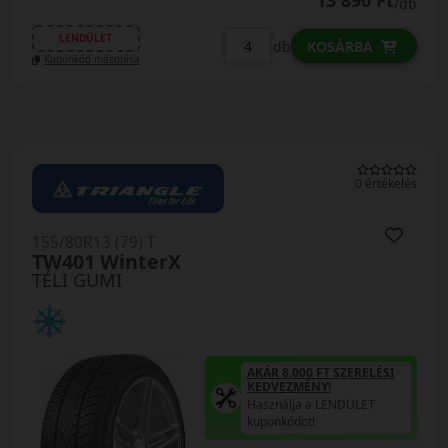
13 890 Ft
/db
LENDÜLET
db
KOSÁRBA
Kuponkód másolása
0 értékelés
155/80R13 (79) T
TW401 WinterX
TÉLI GUMI
AKÁR 8.000 FT SZERELÉSI
KEDVEZMÉNY!
Használja a LENDÜLET
kuponkódot!