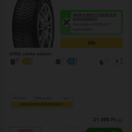
AKÁR 8.000 FT SZERELÉSI
KEDVEZMÉNY!
Használja a LENDÜLET
kuponkódot!
0%
EPREL cimke adatok:
0% THM
100% online
7 perc
FIZETHETEK RÉSZLETEKBEN?
21 490 Ft
/db
LENDÜLET