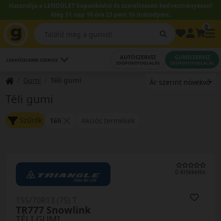
Használja a LENDÜLET kuponkódot és szereltessen kedvezményesen!
Még 51 nap 10 óra 23 perc 15 másodperc.
0
AUTÓSZERVIZ
GUMISZERVIZ
LEGKÖZELEBBI SZERVIZ
IDŐPONTFOGLALÁS
IDŐPONTFOGLALÁS
Gumi
Téli gumi
Téli gumi
Szűrők
Téli
Akciós termékek
0 értékelés
155/70R13 (75) T
TR777 Snowlink
TÉLI GUMI