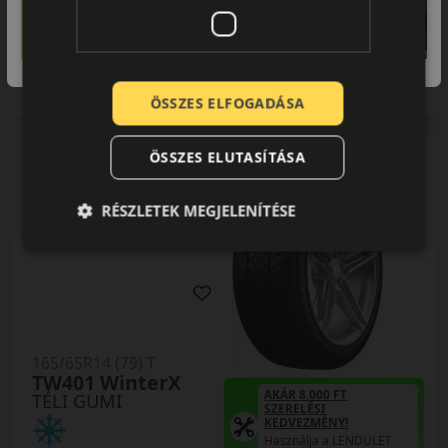
15 390 Ft
/db
LENDÜLET
db
KOSÁRBA
Kuponkód másolása
ÖSSZES ELFOGADÁSA
ÖSSZES ELUTASÍTÁSA
0 értékelés
RÉSZLETEK MEGJELENÍTÉSE
165/65R14 (79) T
TW401 WinterX
AKÁR 8.000 FT
TÉLI GUMI
SZERELÉSI
KEDVEZMÉNY!
Használja a LENDÜLET