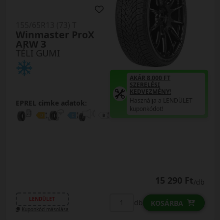
155/65R13 (73) T
Winmaster ProX
ARW 3
TÉLI GUMI
AKÁR 8.000 FT
SZERELÉSI
KEDVEZMÉNY!
Használja a LENDÜLET
EPREL cimke adatok:
kuponkódot!
15 290 Ft
/db
LENDÜLET
db
KOSÁRBA
Kuponkód másolása