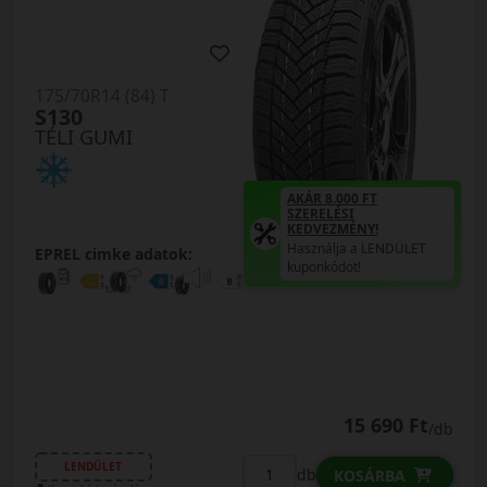
175/70R14 (84) T
S130
TÉLI GUMI
AKÁR 8.000 FT
SZERELÉSI
KEDVEZMÉNY!
Használja a LENDÜLET
EPREL cimke adatok:
kuponkódot!
15 690 Ft
/db
LENDÜLET
db
KOSÁRBA