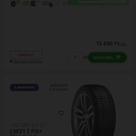
15 690 Ft
/db
LENDÜLET
db
KOSÁRBA
Kuponkód másolása
0 értékelés
145/70R13 (71) T
LW31 I Fit+