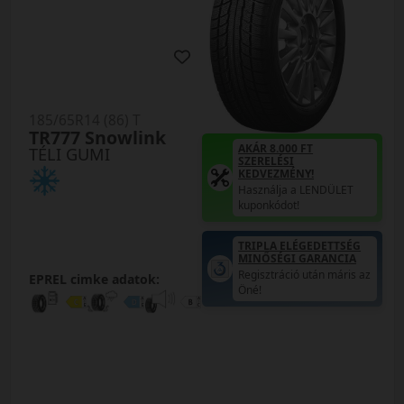
185/65R14 (86) T
TR777 Snowlink
AKÁR 8.000 FT
TÉLI GUMI
SZERELÉSI
KEDVEZMÉNY!
Használja a LENDÜLET
kuponkódot!
TRIPLA ELÉGEDETTSÉG
MINŐSÉGI GARANCIA
Regisztráció után máris az
EPREL cimke adatok:
Öné!