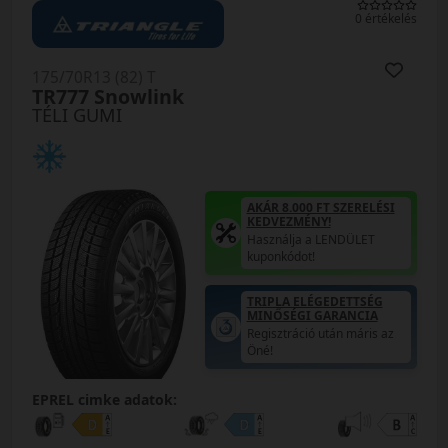
0 értékelés
175/70R13 (82) T
TR777 Snowlink
TÉLI GUMI
AKÁR 8.000 FT SZERELÉSI
KEDVEZMÉNY!
Használja a LENDÜLET
kuponkódot!
TRIPLA ELÉGEDETTSÉG
MINŐSÉGI GARANCIA
Regisztráció után máris az
Öné!
EPREL cimke adatok: