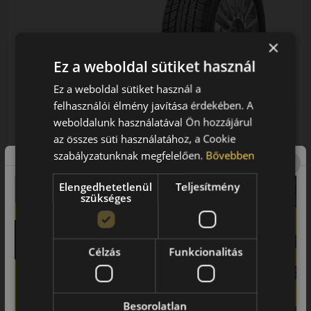
×
Ez a weboldal sütiket használ
Ez a weboldal sütiket használ a
175/65R14 (86) T
felhasználói élmény javítása érdekében. A
TR777 Snowlink XL
weboldalunk használatával Ön hozzájárul
AKÁR 8.000 FT
TÉLI GUMI
SZERELÉSI
az összes süti használatához, a Cookie
KEDVEZMÉNY!
szabályzatunknak megfelelően.
Bővebben
Használja a LENDÜLET
kuponkódot!
Elengedhetetlenül
Teljesítmény
szükséges
TRIPLA ELÉGEDETTSÉG
MINŐSÉGI GARANCIA
Regisztráció után máris az
EPREL cimke adatok:
Öné!
Célzás
Funkcionalitás
Besorolatlan