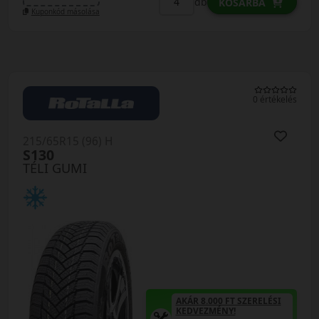
db
KOSÁRBA
Kuponkód másolása
0 értékelés
215/65R15 (96) H
S130
TÉLI GUMI
AKÁR 8.000 FT SZERELÉSI
KEDVEZMÉNY!