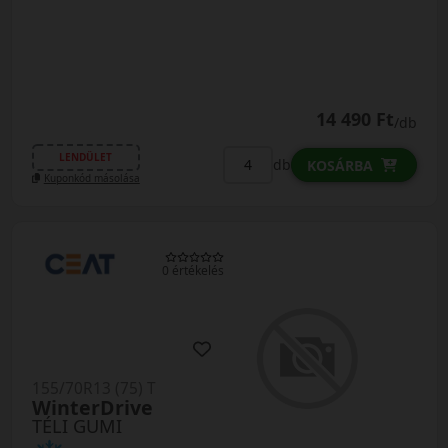
14 490 Ft
/db
LENDÜLET
db
KOSÁRBA
Kuponkód másolása
0 értékelés
155/70R13 (75) T
WinterDrive
TÉLI GUMI