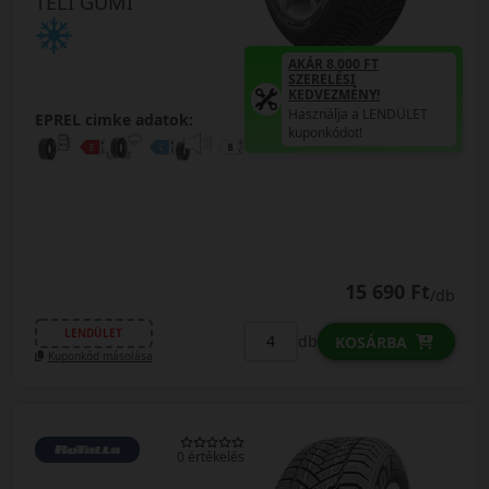
TÉLI GUMI
AKÁR 8.000 FT
SZERELÉSI
KEDVEZMÉNY!
Használja a LENDÜLET
EPREL cimke adatok:
kuponkódot!
15 690 Ft
/db
LENDÜLET
db
KOSÁRBA
Kuponkód másolása
0 értékelés