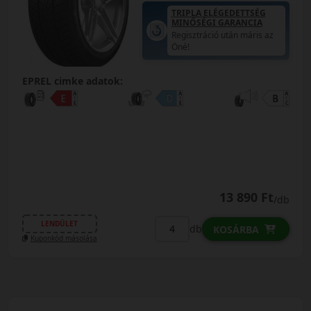
TRIPLA ELÉGEDETTSÉG
MINŐSÉGI GARANCIA
Regisztráció után máris az
Öné!
EPREL cimke adatok:
13 890 Ft
/db
LENDÜLET
db
KOSÁRBA
Kuponkód másolása