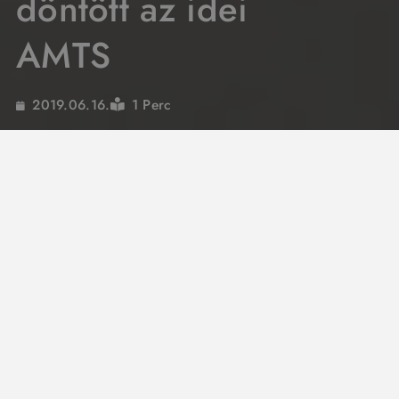
döntött az idei
AMTS
1 Perc
2019.06.16.
Az Automobil és Tuning Show az ország
legnagyobb autós és tuning kiállítása, amelyre
idén több, mint 60 ezren(!) voltak kíváncsiak.
Az esemény magas színvonalához az
egybehangzó vélemények szerint a
gumi.hu
webshop
standja is nagyban hozzájárult, a
látványos installációt sokan dicsérték a
helyszínen és a szaksajtóban is.
Játékokkal, pazar felnikkel és persze