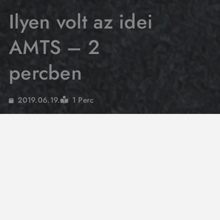
Ilyen volt az idei
AMTS – 2
percben
1 Perc
2019.06.19.
A legjobb standdal volt jelen a gumi.hu
csapata az idei Automobil & Tuning Show-n,
ráadásul erről egy pazar videót is készítettek.
Mindenképp kattints, ha nem voltál ott, jövőre
pedig ne hagyd ki, ha szereted az autókat!