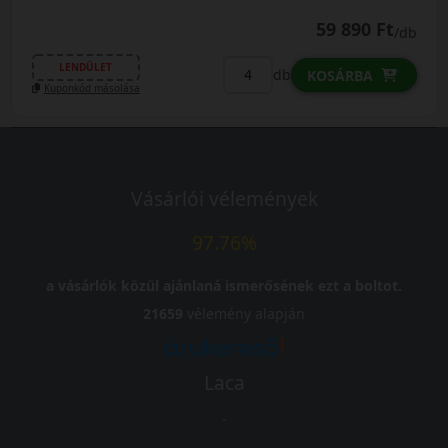
59 890 Ft
/db
LENDÜLET
db
KOSÁRBA
Kuponkód másolása
Vásárlói vélemények
97.76%
a vásárlók közül ajánlaná ismerősének ezt a boltot.
21659
vélemény alapján
Laca
-