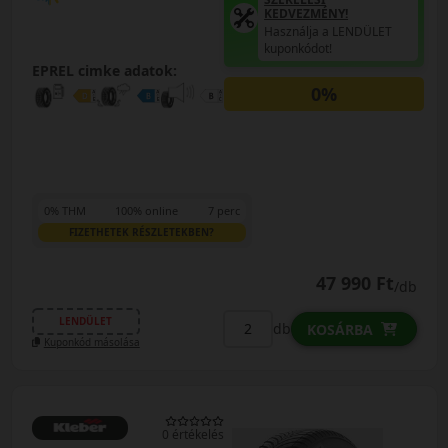
KEDVEZMÉNY!
Használja a LENDÜLET
kuponkódot!
EPREL cimke adatok:
0%
0% THM
100% online
7 perc
FIZETHETEK RÉSZLETEKBEN?
47 990 Ft
/db
LENDÜLET
db
KOSÁRBA
Kuponkód másolása
0 értékelés