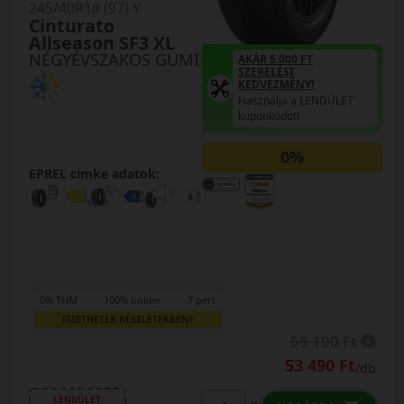
245/40R18 (97) Y
Cinturato
Allseason SF3 XL
NÉGYÉVSZAKOS GUMI
AKÁR 5.000 FT
SZERELÉSI
KEDVEZMÉNY!
Használja a LENDÜLET
kuponkódot!
0%
EPREL cimke adatok:
0% THM
100% online
7 perc
FIZETHETEK RÉSZLETEKBEN?
55 190 Ft
53 490 Ft
/db
LENDÜLET