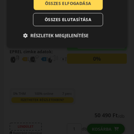
ÖSSZES ELFOGADÁSA
245/40R18 (97) Y
Quatrac Pro XL
NÉGYÉVSZAKOS GUMI
ÖSSZES ELUTASÍTÁSA
AKÁR 5.000 FT
SZERELÉSI
KEDVEZMÉNY!
RÉSZLETEK MEGJELENÍTÉSE
Használja a LENDÜLET
kuponkódot!
EPREL cimke adatok:
0%
0% THM
100% online
7 perc
FIZETHETEK RÉSZLETEKBEN?
50 490 Ft
/db
LENDÜLET
db
KOSÁRBA
Kuponkód másolása