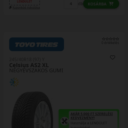
LENDÜLET
db
KOSÁRBA
Kuponkód másolása
0 értékelés
245/40R18 (97) Y
Celsius AS2 XL
NÉGYÉVSZAKOS GUMI
AKÁR 5.000 FT SZERELÉSI
KEDVEZMÉNY!
Használja a LENDÜLET
kuponkódot!