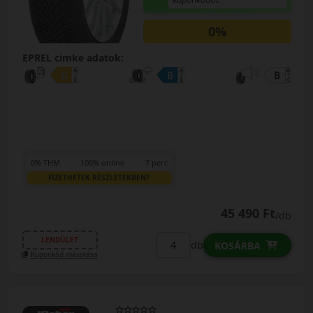
0%
EPREL cimke adatok:
0% THM
100% online
7 perc
FIZETHETEK RÉSZLETEKBEN?
45 490 Ft
/db
LENDÜLET
db
KOSÁRBA
Kuponkód másolása