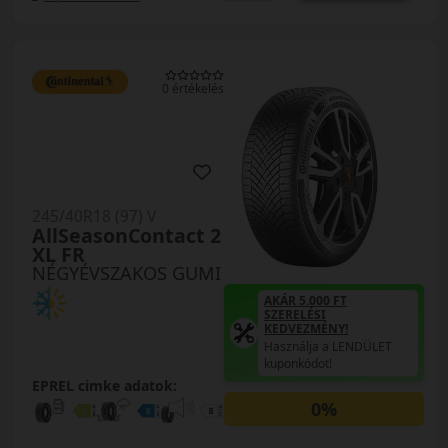
0 értékelés
245/40R18 (97) V
AllSeasonContact 2
XL FR
NÉGYÉVSZAKOS GUMI
AKÁR 5.000 FT
SZERELÉSI
KEDVEZMÉNY!
Használja a LENDÜLET
kuponkódot!
EPREL cimke adatok:
0%