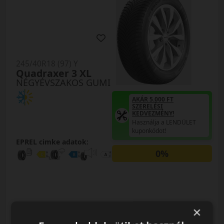
245/40R18 (97) Y
Quadraxer 3 XL
NÉGYÉVSZAKOS GUMI
AKÁR 5.000 FT
SZERELÉSI
KEDVEZMÉNY!
Használja a LENDÜLET
kuponkódot!
EPREL cimke adatok:
0%
×
0% THM
100% online
7 perc
FIZETHETEK RÉSZLETEKBEN?