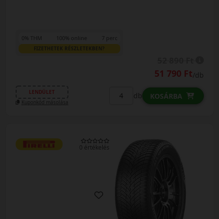
0% THM
100% online
7 perc
FIZETHETEK RÉSZLETEKBEN?
52 890 Ft
51 790 Ft
/db
LENDÜLET
db
KOSÁRBA
Kuponkód másolása
0 értékelés