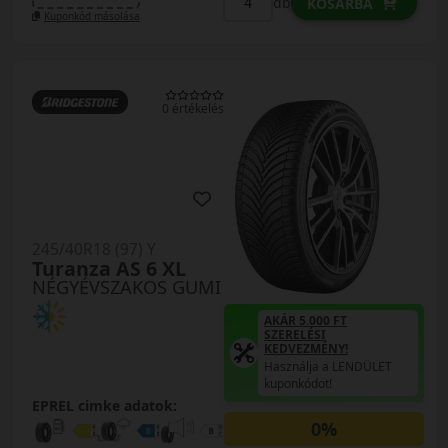
db
KOSÁRBA
Kuponkód másolása
0 értékelés
245/40R18 (97) Y
Turanza AS 6 XL
NÉGYÉVSZAKOS GUMI
AKÁR 5.000 FT
SZERELÉSI
KEDVEZMÉNY!
Használja a LENDÜLET
kuponkódot!
EPREL cimke adatok:
0%