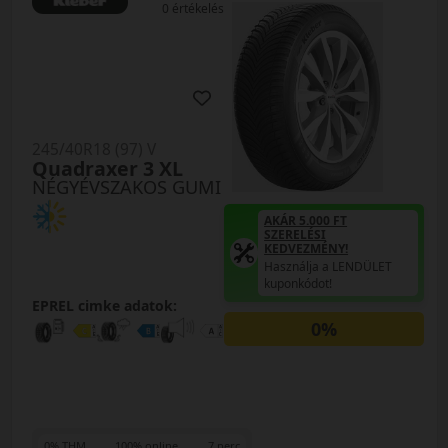
0 értékelés
245/40R18 (97) V
Quadraxer 3 XL
NÉGYÉVSZAKOS GUMI
AKÁR 5.000 FT
SZERELÉSI
KEDVEZMÉNY!
Használja a LENDÜLET
kuponkódot!
EPREL cimke adatok:
0%
0% THM
100% online
7 perc