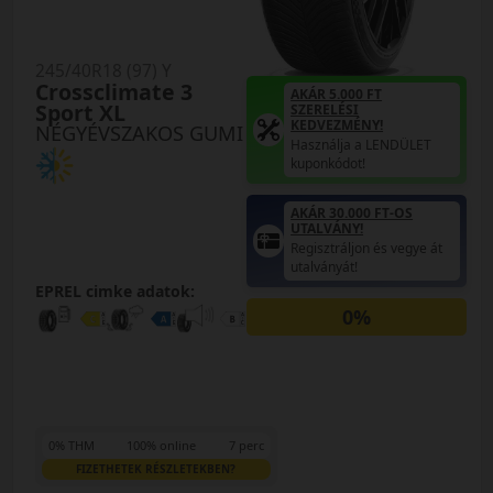
245/40R18 (97) Y
Crossclimate 3
AKÁR 5.000 FT
Sport XL
SZERELÉSI
KEDVEZMÉNY!
NÉGYÉVSZAKOS GUMI
Használja a LENDÜLET
kuponkódot!
AKÁR 30.000 FT-OS
UTALVÁNY!
Regisztráljon és vegye át
utalványát!
EPREL cimke adatok:
0%
0% THM
100% online
7 perc
FIZETHETEK RÉSZLETEKBEN?