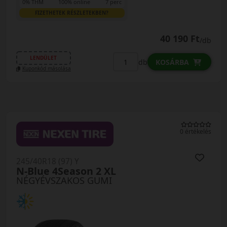
0% THM
100% online
7 perc
FIZETHETEK RÉSZLETEKBEN?
40 190 Ft
/db
LENDÜLET
db
KOSÁRBA
Kuponkód másolása
0 értékelés
245/40R18 (97) Y
N-Blue 4Season 2 XL
NÉGYÉVSZAKOS GUMI