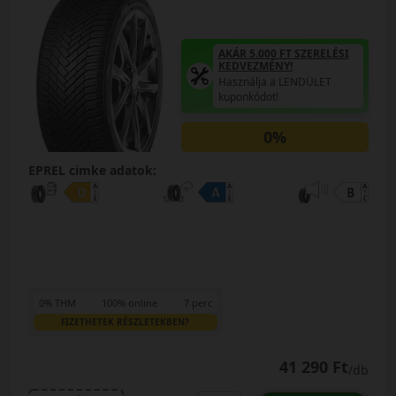
AKÁR 5.000 FT SZERELÉSI
KEDVEZMÉNY!
Használja a LENDÜLET
kuponkódot!
0%
EPREL cimke adatok:
0% THM
100% online
7 perc
FIZETHETEK RÉSZLETEKBEN?
41 290 Ft
/db