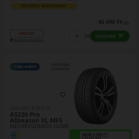
FIZETHETEK RÉSZLETEKBEN?
45 490 Ft
/db
LENDÜLET
db
KOSÁRBA
Kuponkód másolása
0 értékelés
245/40R18 (97) W
AS220 Pro
Allseason XL MFS
NÉGYÉVSZAKOS GUMI
AKÁR 5.000 FT
SZERELÉSI