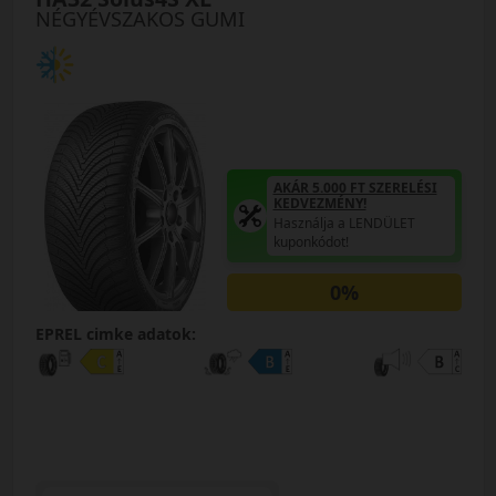
NÉGYÉVSZAKOS GUMI
AKÁR 5.000 FT SZERELÉSI
KEDVEZMÉNY!
Használja a LENDÜLET
kuponkódot!
0%
EPREL cimke adatok: