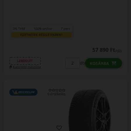
0% THM
100% online
7 perc
FIZETHETEK RÉSZLETEKBEN?
57 890 Ft
/db
LENDÜLET
db
KOSÁRBA
Kuponkód másolása
0 értékelés