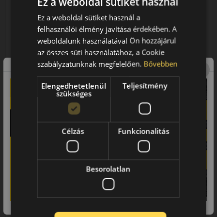
Ez a weboldal sütiket használ
Ez a weboldal sütiket használ a
47 990 Ft
/db
felhasználói élmény javítása érdekében. A
weboldalunk használatával Ön hozzájárul
LENDÜLET
db
KOSÁRBA
az összes süti használatához, a Cookie
Kuponkód másolása
szabályzatunknak megfelelően.
Bővebben
Elengedhetetlenül
Teljesítmény
szükséges
Célzás
Funkcionalitás
0 értékelés
Besorolatlan