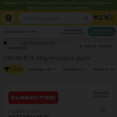
Használja a LENDÜLET kuponkódot és szereltessen kedvezményesen!
Még 52 nap 21 óra 14 perc 22 másodperc.
0
AUTÓSZERVIZ
GUMISZERVIZ
LEGKÖZELEBBI SZERVIZ
IDŐPONTFOGLALÁS
IDŐPONTFOGLALÁS
Négyévszakos gumi
245/40R18
245/40 R18 négyévszakos gumi
Szűrők
Szélesség: 245
Oldalfal: 40
Átmérő: 18
0 értékelés
245/40R18 (97) Y
HA32 Solus4S XL