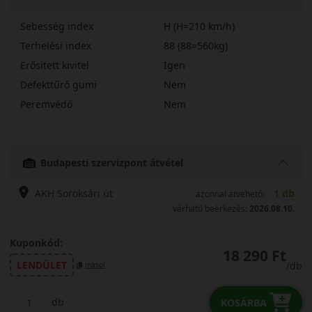
Sebesség index
H (H=210 km/h)
Terhelési index
88 (88=560kg)
Erősített kivitel
Igen
Defekttűrő gumi
Nem
Peremvédő
Nem
18560R15HCRLASX
Budapesti szervizpont átvétel
AKH Soroksári út
1 db
azonnal átvehető:
várható beérkezés:
2026.08.10.
Kuponkód:
18 290 Ft
LENDÜLET
/db
másol
db
KOSÁRBA