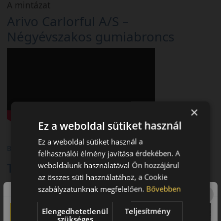
A mintázat
Arivo Carlorful A/S –
Négyévszakos gumiabroncs
×
Ez a weboldal sütiket használ
Ez a weboldal sütiket használ a
Biztonság 4 évszakon át, megbízható ár-érték arány
felhasználói élmény javítása érdekében. A
Termékjellemzők
weboldalunk használatával Ön hozzájárul
az összes süti használatához, a Cookie
- Évszak: Négyévszakos – alkalmas az év minden időszakára,
szabályzatunknak megfelelően.
Bővebben
tavasztól télig.
Elengedhetetlenül
Teljesítmény
- Sebesség- (SI) és terhelésindex (LI): például 205/55 R16 94V
szükséges