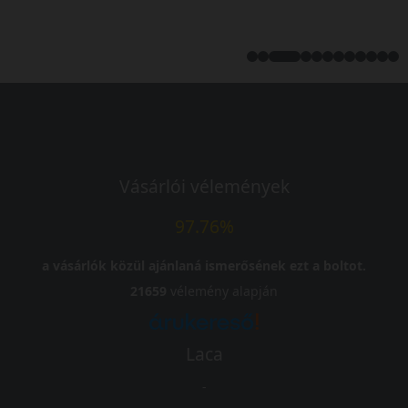
Vásárlói vélemények
97.76%
a vásárlók közül ajánlaná ismerősének ezt a boltot.
21659
vélemény alapján
Laca
-