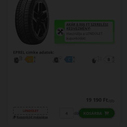
AKÁR 8.000 FT SZERELÉSI
KEDVEZMÉNY!
Használja a LENDÜLET
kuponkódot!
EPREL cimke adatok:
19 190 Ft
/db
LENDÜLET
db
KOSÁRBA
Kuponkód másolása