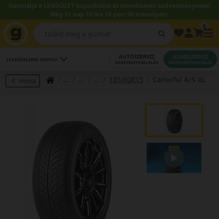
Használja a LENDÜLET kuponkódot és szereltessen kedvezményesen!
Még 51 nap 10 óra 19 perc 49 másodperc.
0
AUTÓSZERVIZ
GUMISZERVIZ
LEGKÖZELEBBI SZERVIZ
IDŐPONTFOGLALÁS
IDŐPONTFOGLALÁS
185/60R15
Carlorful A/S XL
Vissza