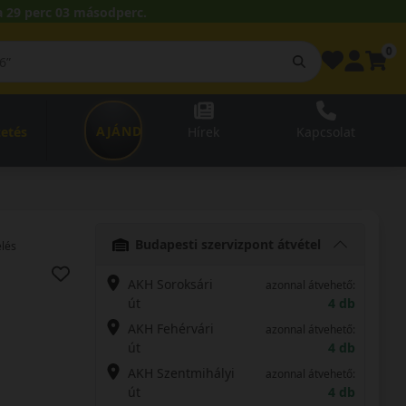
 29 perc 02 másodperc.
0
AJÁNDÉKUTALVÁNY
zetés
Hírek
Kapcsolat
Budapesti szervizpont átvétel
elés
AKH Soroksári
azonnal átvehető:
út
4 db
AKH Fehérvári
azonnal átvehető:
út
4 db
AKH Szentmihályi
azonnal átvehető:
út
4 db