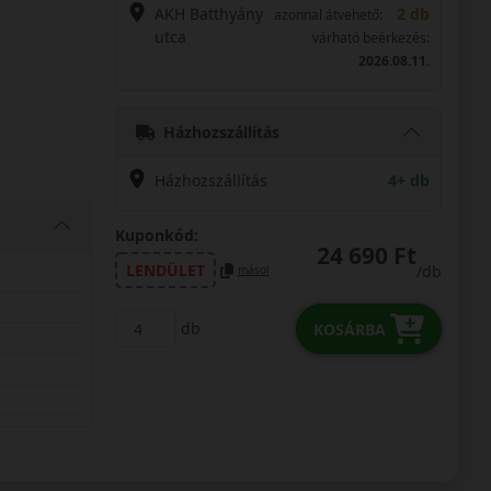
AKH Batthyány
2 db
azonnal átvehető:
utca
várható beérkezés:
2026.08.11.
Házhozszállítás
Házhozszállítás
4+ db
Kuponkód:
24 690 Ft
LENDÜLET
/db
másol
db
KOSÁRBA