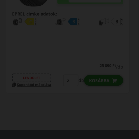
EPREL cimke adatok:
25 890 Ft
/db
LENDÜLET
db
KOSÁRBA
Kuponkód másolása