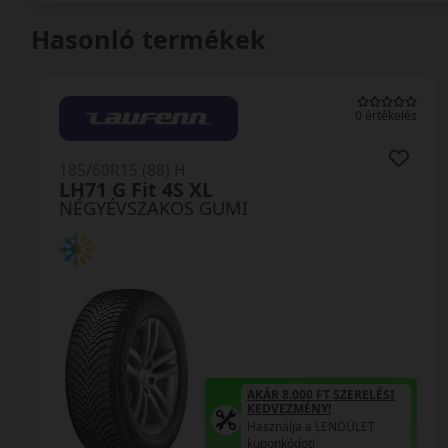
Hasonló termékek
0 értékelés
185/60R15 (88) H
LH71 G Fit 4S XL
NÉGYÉVSZAKOS GUMI
AKÁR 8.000 FT SZERELÉSI
KEDVEZMÉNY!
Használja a LENDÜLET
kuponkódot!