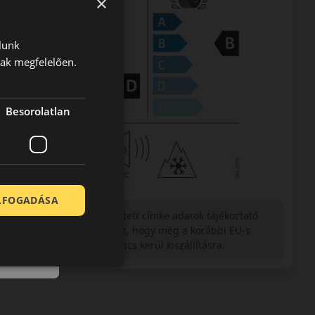
×
lunk
nak megfelelően.
Besorolatlan
ELFOGADÁSA
Figyelem a feltüntetett címke adatok tájékoztató
jellegűek. Előfordulhat, hogy még a korábbi EU-s
címkével ellátott abroncs kerül kiszállításra.