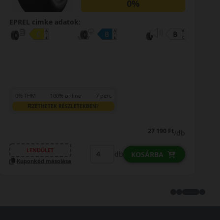
0%
EPREL cimke adatok:
0% THM
100% online
7 perc
FIZETHETEK RÉSZLETEKBEN?
27 190 Ft
/db
LENDÜLET
db
KOSÁRBA
Kuponkód másolása