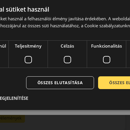
l sütiket használ
5 / 5
iket használ a felhasználói élmény javítása érdekében. A webolda
hozzájárul az összes süti használatához, a Cookie szabályzatunk
Létrehozva: 2020-06-18.
nül
Teljesítmény
Célzás
Funkcionalitás
Létrehozva: 2020-07-27.
is megfelelő lesz.
ÖSSZES ELUTASÍTÁSA
ÖSSZES 
Létrehozva: 2022-04-25.
EGJELENÍTÉSE
vélemények