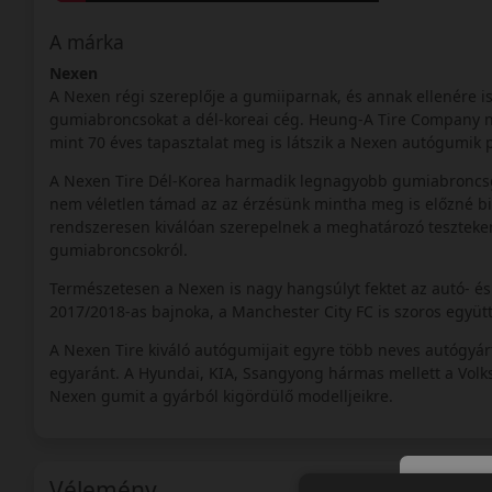
A márka
Nexen
A Nexen régi szereplője a gumiiparnak, és annak ellenére i
gumiabroncsokat a dél-koreai cég. Heung-A Tire Company n
mint 70 éves tapasztalat meg is látszik a Nexen autógumik 
A Nexen Tire Dél-Korea harmadik legnagyobb gumiabroncsgyár
nem véletlen támad az az érzésünk mintha meg is előzné b
rendszeresen kiválóan szerepelnek a meghatározó teszteken,
gumiabroncsokról.
Természetesen a Nexen is nagy hangsúlyt fektet az autó- é
2017/2018-as bajnoka, a Manchester City FC is szoros együtt
A Nexen Tire kiváló autógumijait egyre több neves autógyár
egyaránt. A Hyundai, KIA, Ssangyong hármas mellett a Volksw
Nexen gumit a gyárból kigördülő modelljeikre.
Vélemény