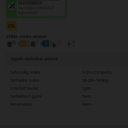
KEDVEZMÉNY!
Használja a LENDÜLET
kuponkódot!
0%
EPREL cimke adatok:
Egyéb technikai adatok
Sebesség index
H (H=210 km/h)
Terhelési index
88 (88=560kg)
Erősített kivitel
Igen
Defekttűrő gumi
Nem
Peremvédő
Nem
18560R15HWH17X