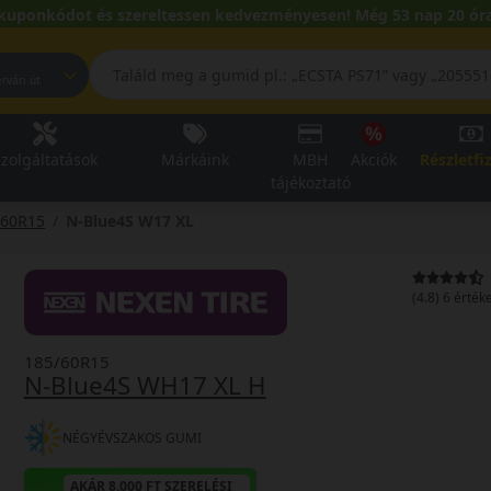
kuponkódot és szereltessen kedvezményesen! Még 53 nap 20 óra
pest, Fehérvári út
zolgáltatások
Márkáink
MBH
Akciók
Részletfi
tájékoztató
/60R15
N-Blue4S W17 XL
(4.8) 6 érték
185/60R15
N-Blue4S WH17 XL H
NÉGYÉVSZAKOS GUMI
AKÁR 8.000 FT SZERELÉSI