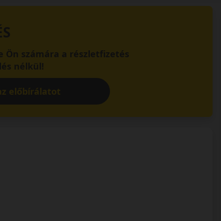
ÉS
 Ön számára a részletfizetés
és nélkül!
z előbírálatot