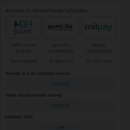
Áruhitel és részletfizetés kalkulátor
MBH Online
gumi.hu
Milpay
Áruhitel
részletfizetés
részletfizetés
Nem elérhető
80 000 Ft-tól
501 000 Ft-tól
Termék ár 4 db vásárlása esetén:
98 760 Ft
Teljes viszafizetendő összeg:
98 760 Ft
Elérhető THM:
0%