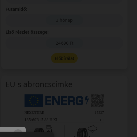
Futamidő:
3 hónap
Első részlet összege:
24 690 Ft
Előbírálat
EU-s abroncscímke