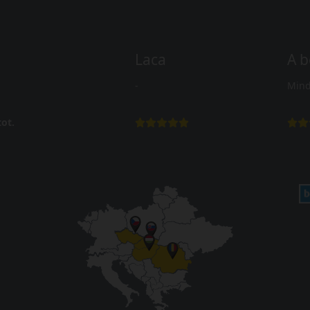
Laca
A b
-
Mind
ot.