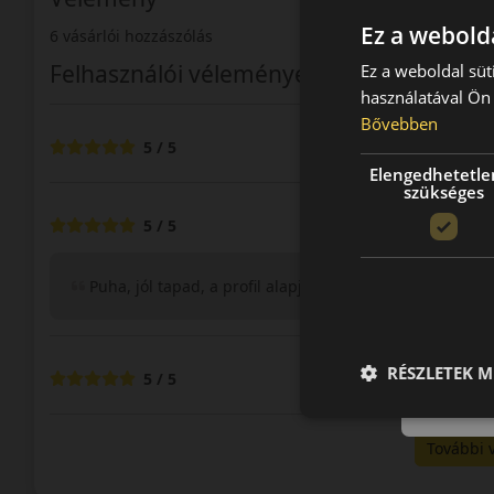
Ez a webolda
6 vásárlói hozzászólás
Felhasználói vélemények
Ez a weboldal süt
használatával Ön 
Bővebben
5 / 5
Elengedhetetle
szükséges
5 / 5
Puha, jól tapad, a profil alapján talán télen és esőben 
RÉSZLETEK M
5 / 5
További 