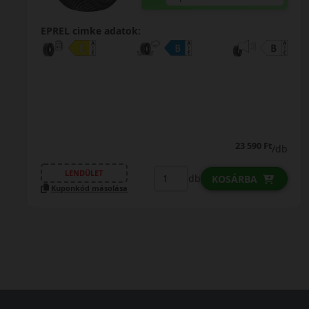
EPREL cimke adatok:
23 590 Ft
/db
LENDÜLET
db
KOSÁRBA
Kuponkód másolása