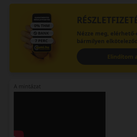
RÉSZLETFIZET
Nézze meg, elérhető-e
bármilyen elköteleződ
Elindítom a
A mintázat