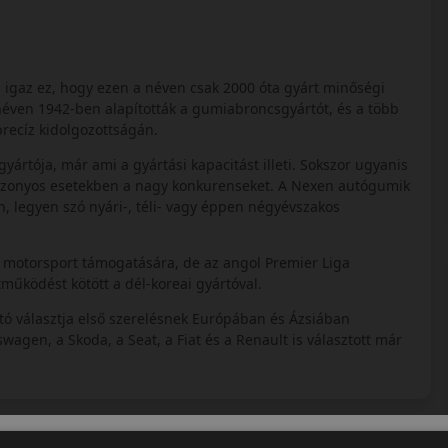
s igaz ez, hogy ezen a néven csak 2000 óta gyárt minőségi
éven 1942-ben alapították a gumiabroncsgyártót, és a több
precíz kidolgozottságán.
tója, már ami a gyártási kapacitást illeti. Sokszor ugyanis
izonyos esetekben a nagy konkurenseket. A Nexen autógumik
 legyen szó nyári-, téli- vagy éppen négyévszakos
s motorsport támogatására, de az angol Premier Liga
működést kötött a dél-koreai gyártóval.
tó választja első szerelésnek Európában és Ázsiában
agen, a Skoda, a Seat, a Fiat és a Renault is választott már