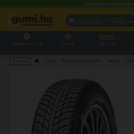
Használja a LENDÜLET 
Hol szeretné átvenni a termékeit?
Helyadatai alapján:
1119 Buda
Gumiabroncsok
Felnik
Szervizek
S
Gumi
Négyévszakos gumi
Nexen
185
Vissza