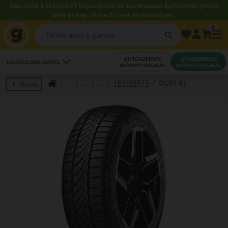
Használja a LENDÜLET kuponkódot és szereltessen kedvezményesen!
Még 54 nap 14 óra 55 perc 48 másodperc.
0
AUTÓSZERVIZ
GUMISZERVIZ
LEGKÖZELEBBI SZERVIZ
IDŐPONTFOGLALÁS
IDŐPONTFOGLALÁS
185/60R15
OL41 XL
Vissza