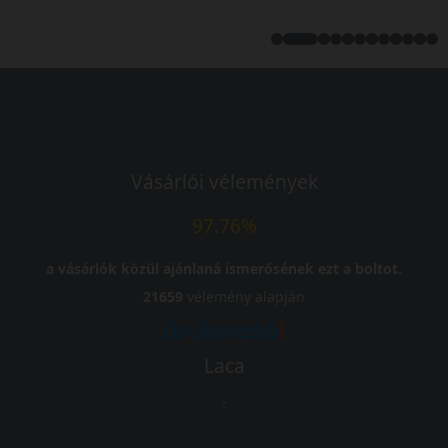
Vásárlói vélemények
97.76%
a vásárlók közül ajánlaná ismerősének ezt a boltot.
21659
vélemény alapján
Laca
-