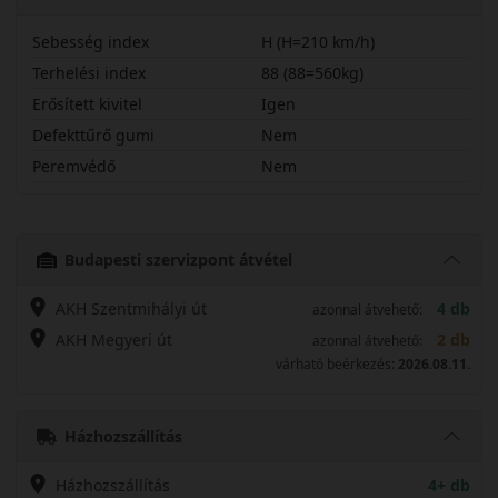
Sebesség index
H (H=210 km/h)
Terhelési index
88 (88=560kg)
Erősített kivitel
Igen
Defekttűrő gumi
Nem
Peremvédő
Nem
18560R15HOL41
Budapesti szervizpont átvétel
AKH Szentmihályi út
4 db
azonnal átvehető:
AKH Megyeri út
2 db
azonnal átvehető:
várható beérkezés:
2026.08.11.
Házhozszállítás
Házhozszállítás
4+ db