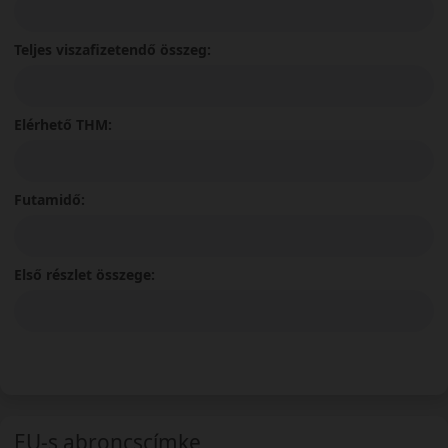
Teljes viszafizetendő összeg:
Elérhető THM:
Futamidő:
Első részlet összege:
EU-s abroncscímke