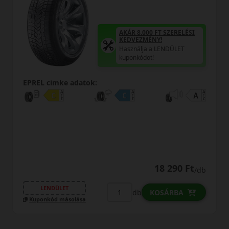
AKÁR 8.000 FT SZERELÉSI
KEDVEZMÉNY!
Használja a LENDÜLET
kuponkódot!
EPREL cimke adatok:
18 290 Ft
/db
LENDÜLET
db
KOSÁRBA
Kuponkód másolása