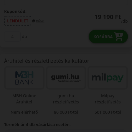
Kuponkód:
19 190 Ft
LENDÜLET
/db
másol
db
KOSÁRBA
Áruhitel és részletfizetés kalkulátor
MBH Online
gumi.hu
Milpay
Áruhitel
részletfizetés
részletfizetés
Nem elérhető
80 000 Ft-tól
501 000 Ft-tól
Termék ár 4 db vásárlása esetén: