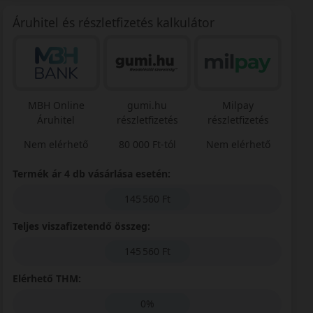
Áruhitel és részletfizetés kalkulátor
MBH Online
gumi.hu
Milpay
Áruhitel
részletfizetés
részletfizetés
Nem elérhető
80 000 Ft-tól
Nem elérhető
Termék ár 4 db vásárlása esetén:
145 560 Ft
Teljes viszafizetendő összeg:
145 560 Ft
Elérhető THM:
0%