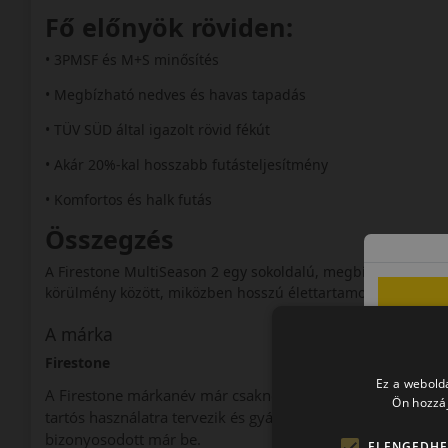
Fő előnyök röviden:
• 3PMSF és M+S minősítés
• Megbízható nedves és havas tapadás
• TÜV SÜD által igazolt rövid fékút
• Akár 20%-kal hosszabb futásteljesítmény
• Komfortos és halk futás
Összegzés
A Firestone MultiSeason 2 egy sokoldalú, megbízható négyé
körülmény között, miközben hosszú élettartamot és komforto
A márka
Firestone
Ez a webolda
A Firestone márkanév már csaknem 120 éve a minőséggel 
Ön hozzáj
tartós használatra tervezik és gyártják. A kategóriájában 
bizonyosodott már be.
ELENGEDHE