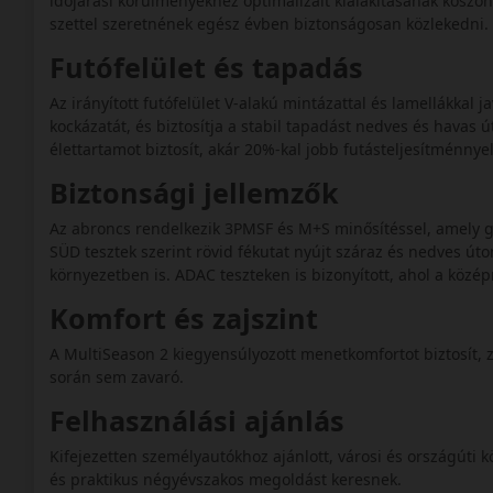
időjárási körülményekhez optimalizált kialakításának köszö
szettel szeretnének egész évben biztonságosan közlekedni.
Futófelület és tapadás
Az irányított futófelület V‑alakú mintázattal és lamellákkal j
kockázatát, és biztosítja a stabil tapadást nedves és havas
élettartamot biztosít, akár 20%-kal jobb futásteljesítménnye
Biztonsági jellemzők
Az abroncs rendelkezik 3PMSF és M+S minősítéssel, amely ga
SÜD tesztek szerint rövid fékutat nyújt száraz és nedves úto
környezetben is. ADAC teszteken is bizonyított, ahol a köz
Komfort és zajszint
A MultiSeason 2 kiegyensúlyozott menetkomfortot biztosít, z
során sem zavaró.
Felhasználási ajánlás
Kifejezetten személyautókhoz ajánlott, városi és országúti 
és praktikus négyévszakos megoldást keresnek.