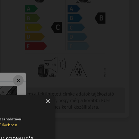
Figyelem a feltüntetett címke adatok tájékoztató
×
jellegűek. Előfordulhat, hogy még a korábbi EU-s
címkével ellátott abroncs kerül kiszállításra.
használatával
Bővebben
UNKCIONALITÁS