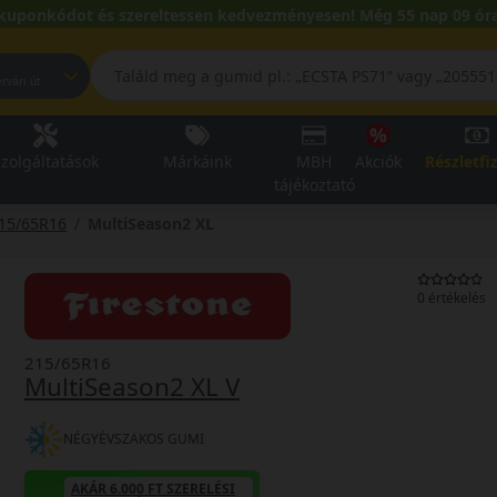
kuponkódot és szereltessen kedvezményesen! Még 55 nap 09 óra
pest, Fehérvári út
zolgáltatások
Márkáink
MBH
Akciók
Részletfi
tájékoztató
15/65R16
MultiSeason2 XL
0 értékelés
215/65R16
MultiSeason2 XL V
NÉGYÉVSZAKOS GUMI
AKÁR 6.000 FT SZERELÉSI