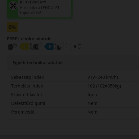
KEDVEZMÉNY!
Használja a LENDÜLET
kuponkódot!
0%
EPREL cimke adatok:
Egyéb technikai adatok
Sebesség index
V (V=240 km/h)
Terhelési index
102 (102=850kg)
Erősített kivitel
Igen
Defekttűrő gumi
Nem
Peremvédő
Nem
21565R16VMS2X