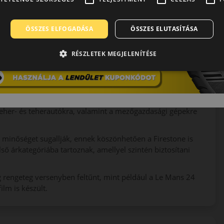
óban. Már Henry Ford – a márka alapítójának jó barátja – az
lasztott, ezzel leadva az akkori iparág legnagyobb és
ÖSSZES ELFOGADÁSA
ÖSSZES ELUTASÍTÁSA
ek közepére a világ legmeghatározóbb és legkiterjedtebb
ndy 500 futamot is a márka abroncsaival nyernek meg.
RÉSZLETEK MEGJELENÍTÉSE
összeolvadt, hogy a hasonló értékeket képviselő két
t. Mind a mai napig a Bridgestone, mint a Firestone gyártója
kínálják téli, nyári és négy évszakos abroncsaikat. Ezen
teher- és teherautókra, valamint a mezőgazdasági gépekre
s minőséget sugallják, ennek köszönhetően a Firestone is
ső árkategóriába tartoznak, amellyel szintén biztosítani
g rengeteg versenyben feltűnt, mint például a Le Mans 24
ilm is készült.