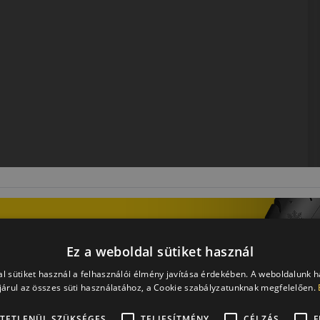
vszakos abroncs, amely jó tapadást nyújt minden időjárási
s futást kínál.
Ez a weboldal sütiket használ
l sütiket használ a felhasználói élmény javítása érdekében. A weboldalunk 
és a megbízhatósággal fonódott össze. Gumiabroncsaikat
árul az összes süti használatához, a Cookie szabályzatunknak megfelelően.
szinte legjobbnak számít, ami számos független teszten
TETLENÜL SZÜKSÉGES
TELJESÍTMÉNY
CÉLZÁS
F