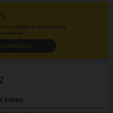
ÉS
 Ön számára a részletfizetés
és nélkül!
z előbírálatot
2
sz évben
 abroncs, amelyet személyautókhoz fejlesztettek. Az európai