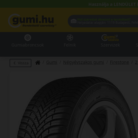
Használja a LENDÜLET 
Hol szeretné átvenni a termékeit?
Helyadatai alapján:
1119 Buda
Gumiabroncsok
Felnik
Szervizek
S
Gumi
Négyévszakos gumi
Firestone
2
Vissza