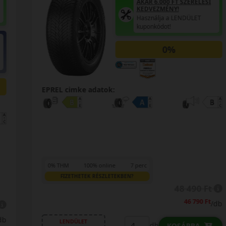
AKÁR 6.000 FT SZERELÉSI
KEDVEZMÉNY!
Használja a LENDÜLET
kuponkódot!
0%
EPREL cimke adatok:
0% THM
100% online
7 perc
FIZETHETEK RÉSZLETEKBEN?
48 490 Ft
46 790 Ft
/db
LENDÜLET
db
KOSÁRBA