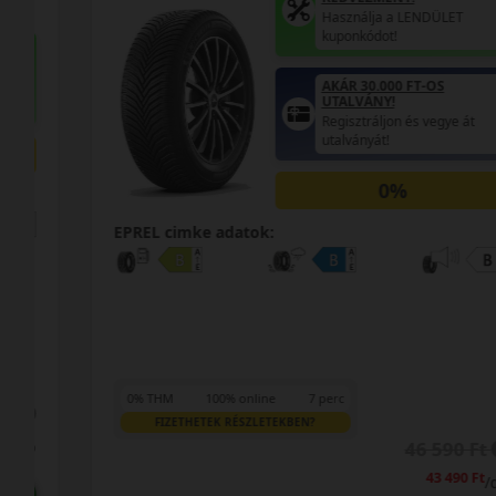
Használja a LENDÜLET
kuponkódot!
AKÁR 30.000 FT-OS
UTALVÁNY!
Regisztráljon és vegye át
utalványát!
0%
EPREL cimke adatok:
0% THM
100% online
7 perc
FIZETHETEK RÉSZLETEKBEN?
46 590 Ft
43 490 Ft
/db