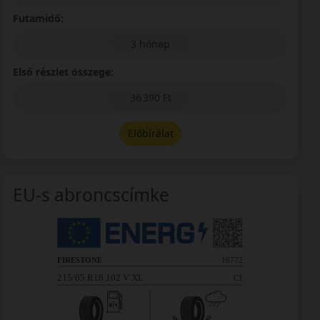
Futamidő:
3 hónap
Első részlet összege:
36 390 Ft
Előbírálat
EU-s abroncscímke