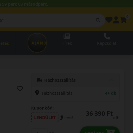
 59 perc 02 másodperc.
0
AJÁNDÉKUTALVÁNY
zetés
Hírek
Kapcsolat
Házhozszállítás
Házhozszállítás
4+ db
Kuponkód:
36 390 Ft
LENDÜLET
/db
másol