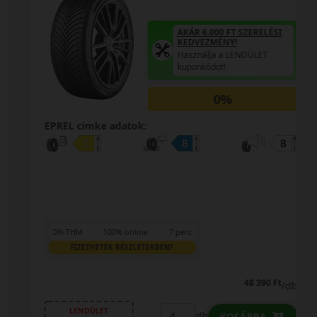
AKÁR 6.000 FT SZERELÉSI
KEDVEZMÉNY!
Használja a LENDÜLET
kuponkódot!
0%
EPREL cimke adatok:
0% THM
100% online
7 perc
FIZETHETEK RÉSZLETEKBEN?
48 390 Ft
/db
LENDÜLET
db
KOSÁRBA