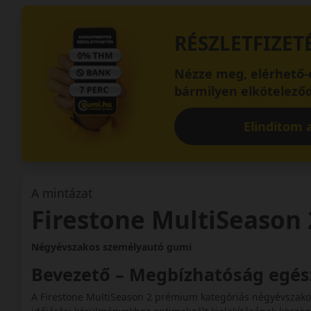
RÉSZLETFIZET
Nézze meg, elérhető-e
bármilyen elköteleződ
Elindítom a
A mintázat
Firestone MultiSeason 
Négyévszakos személyautó gumi
Bevezető – Megbízhatóság egé
A Firestone MultiSeason 2 prémium kategóriás négyévszakos