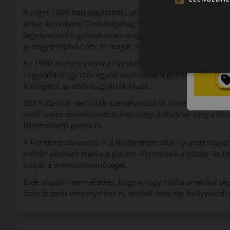
A céget 1900-ban alapították, az egyesült államokbeli Ohi
akkor forradalmi T-modelljéhez is Firestone abroncsokat vá
legjelentősebb gumiabroncs-megrendelését. Az 1950-es év
gumigyártójává nőtte ki magát. Számos Formula 1-es és I
Az 1980-as évek végén a Firestone és a japán Bridgestone 
nagyvállalat így már együtt uralhassák a gumiabroncspiaco
a világelső az abroncsgyártók közül.
2014 óta már nem csak személyautókra, hanem SUV-okra is 
kívül széles termékpalettájukon megtalálhatóak még a kis
felszerelhető gumik is.
A Firestone abroncsai is a Bridgestone által nyújtott maga
méltán elismert márka a piacon. Abroncsaik a közép- és fel
tudják a prémium minőséget.
Ezek alapján nem véletlen, hogy a nagy múltú amerikai cé
órán át tartó versenyeiben is, amiből idén egy hollywoodi f