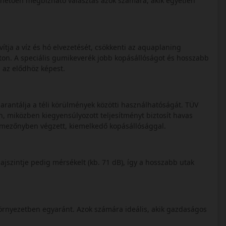
nhetően megbízható választás azok számára, akik egyetlen
avítja a víz és hó elvezetését, csökkenti az aquaplaning
 úton. A speciális gumikeverék jobb kopásállóságot és hosszabb
l az elődhöz képest.
rantálja a téli körülmények közötti használhatóságát. TÜV
n, miközben kiegyensúlyozott teljesítményt biztosít havas
épmezőnyben végzett, kiemelkedő kopásállósággal.
ajszintje pedig mérsékelt (kb. 71 dB), így a hosszabb utak
környezetben egyaránt. Azok számára ideális, akik gazdaságos