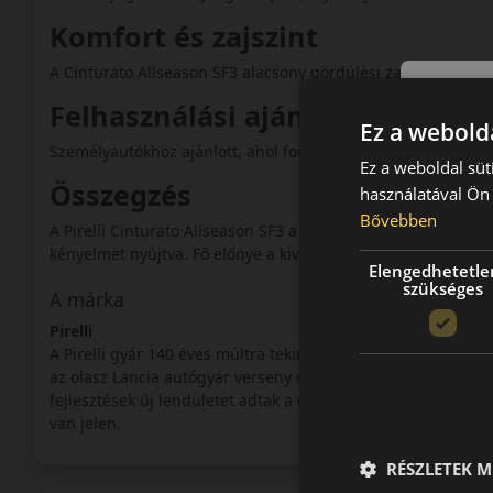
Komfort és zajszint
A Cinturato Allseason SF3 alacsony gördülési zajjal rendelk
Felhasználási ajánlás
Ez a webolda
Személyautókhoz ajánlott, ahol fontos a prémium biztonság
Ez a weboldal süt
Összegzés
használatával Ön 
Bővebben
A Pirelli Cinturato Allseason SF3 a legmodernebb négyévsza
kényelmet nyújtva. Fő előnye a kiváló nedves és havas tapad
Elengedhetetle
szükséges
A márka
Pirelli
A Pirelli gyár 140 éves múltra tekinthet vissza. A cégcsoport
az olasz Lancia autógyár verseny csapata számára kezdett s
fejlesztések új lendületet adtak a gyár számára. A verseny a
van jelen.
RÉSZLETEK M