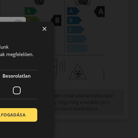
×
lunk
nak megfelelően.
Besorolatlan
Figyelem a feltüntetett címke adatok tájékoztató
jellegűek. Előfordulhat, hogy még a korábbi EU-s
címkével ellátott abroncs kerül kiszállításra.
ELFOGADÁSA