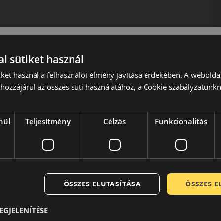
ezik, amely csendes és kényelmes utazást biztosít.
l sütiket használ
, a komfort és az egész éves használhatóság.
iket használ a felhasználói élmény javítása érdekében. A webolda
hozzájárul az összes süti használatához, a Cookie szabályzatunk
kos technológiákat kínálja, prémium szintű biztonságot és
ás, az alacsony zajszint és a 3PMSF minősítés.
nül
Teljesítmény
Célzás
Funkcionalitás
 jelenlegi arculata a hetvenes évek közepén alakult ki, amikor
peciális verseny abroncsokat gyártani. A szükséges
broncsok kategóriájában a Pirelli azóta is komoly szereplőként
ÖSSZES ELUTASÍTÁSA
ÖSSZES 
EGJELENÍTÉSE