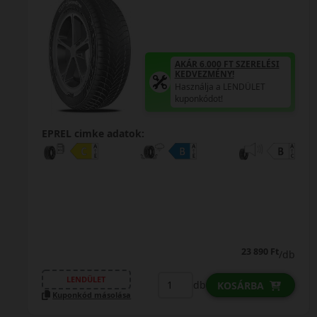
AKÁR 6.000 FT SZERELÉSI
KEDVEZMÉNY!
Használja a LENDÜLET
kuponkódot!
EPREL cimke adatok:
23 890 Ft
/db
LENDÜLET
db
KOSÁRBA
Kuponkód másolása