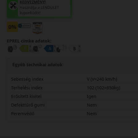
KEDVEZMÉNY!
Használja a LENDÜLET
kuponkódot!
0%
EPREL cimke adatok:
Egyéb technikai adatok
Sebesség index
V (V=240 km/h)
Terhelési index
102 (102=850kg)
Erősített kivitel
Igen
Defekttűrő gumi
Nem
Peremvédő
Nem
21565R16VCSF3X