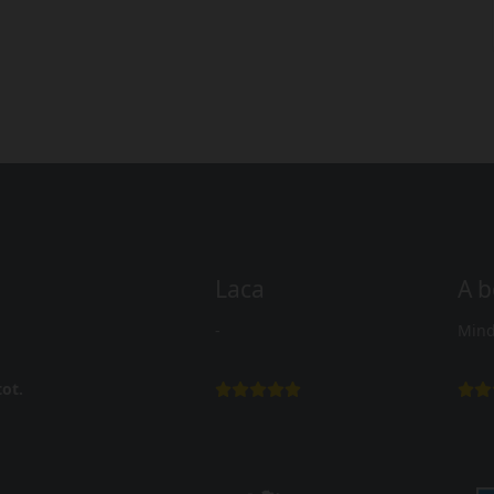
Laca
A b
-
Mind
ot.