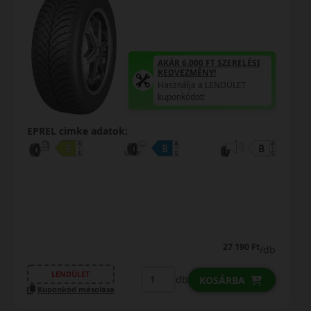
AKÁR 6.000 FT SZERELÉSI
KEDVEZMÉNY!
Használja a LENDÜLET
kuponkódot!
EPREL cimke adatok:
27 190 Ft
/db
LENDÜLET
db
KOSÁRBA
Kuponkód másolása