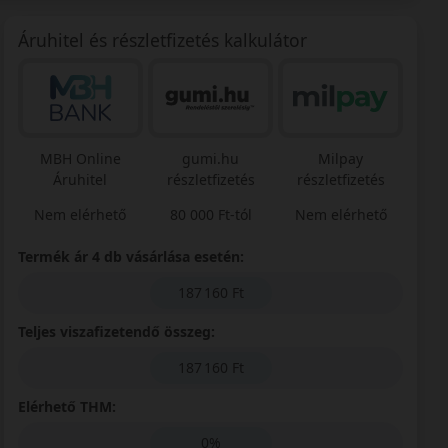
Áruhitel és részletfizetés kalkulátor
MBH Online
gumi.hu
Milpay
Áruhitel
részletfizetés
részletfizetés
Nem elérhető
80 000 Ft-tól
Nem elérhető
Termék ár 4 db vásárlása esetén:
187 160 Ft
Teljes viszafizetendő összeg:
187 160 Ft
Elérhető THM:
0%