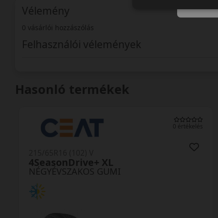
Vélemény
0 vásárlói hozzászólás
Felhasználói vélemények
Hasonló termékek
0 értékelés
215/65R16 (102) V
4SeasonDrive+ XL
NÉGYÉVSZAKOS GUMI