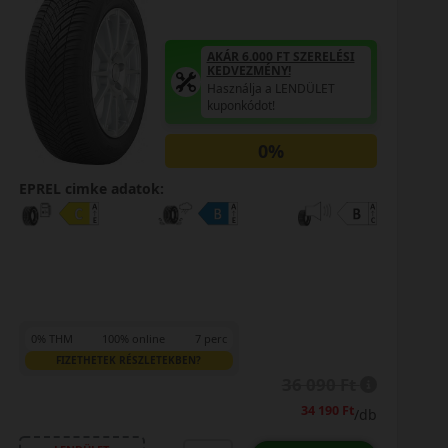
AKÁR 6.000 FT SZERELÉSI
KEDVEZMÉNY!
Használja a LENDÜLET
kuponkódot!
0%
EPREL cimke adatok:
0% THM
100% online
7 perc
FIZETHETEK RÉSZLETEKBEN?
36 090 Ft
34 190 Ft
/db