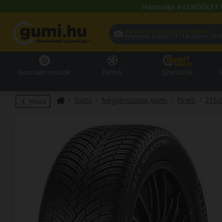
Használja a LENDÜLET 
Hol szeretné átvenni a termékeit?
Helyadatai alapján:
1119 Buda
Gumiabroncsok
Felnik
Szervizek
S
Gumi
Négyévszakos gumi
Pirelli
215/
Vissza