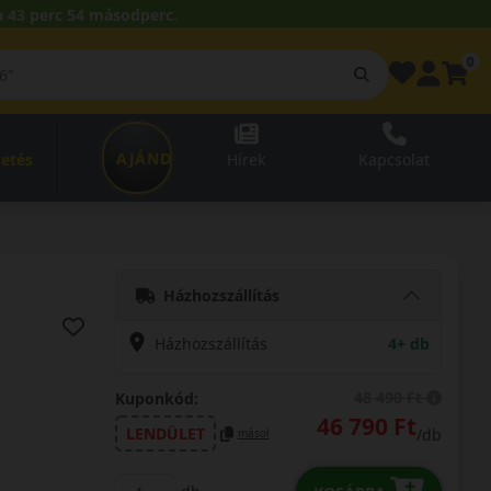
 43 perc 53 másodperc.
0
AJÁNDÉKUTALVÁNY
zetés
Hírek
Kapcsolat
Házhozszállítás
Házhozszállítás
4+ db
48 490 Ft
Kuponkód:
46 790 Ft
LENDÜLET
/db
másol