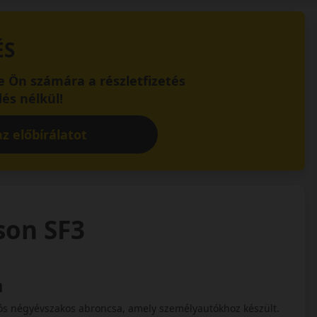
ÉS
 Ön számára a részletfizetés
és nélkül!
z előbírálatot
ason SF3
n
ciós négyévszakos abroncsa, amely személyautókhoz készült.