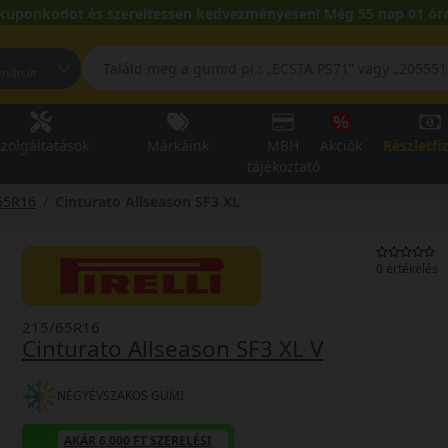
kuponkódot és szereltessen kedvezményesen! Még 55 nap 01 óra
pest, Fehérvári út
zolgáltatások
Márkáink
MBH
Akciók
Részletfi
tájékoztató
65R16
Cinturato Allseason SF3 XL
0 értékelés
215/65R16
Cinturato Allseason SF3 XL V
NÉGYÉVSZAKOS GUMI
AKÁR 6.000 FT SZERELÉSI