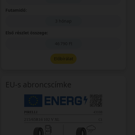
Futamidő:
3 hónap
Első részlet összege:
46 790 Ft
Előbírálat
EU-s abroncscímke