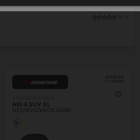
0 / 5
0 értékelés
215/65R16 (102) V
AW-6 SUV XL
NÉGYÉVSZAKOS GUMI