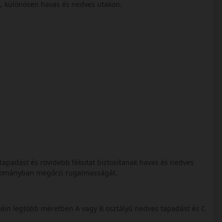
tt, különösen havas és nedves utakon.
bb tapadást és rövidebb fékutat biztosítanak havas és nedves
artományban megőrzi rugalmasságát.
éin legtöbb méretben A vagy B osztályú nedves tapadást és C