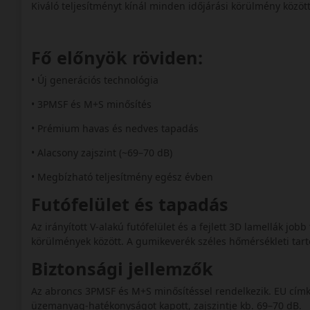
Kiváló teljesítményt kínál minden időjárási körülmény közö
Fő előnyök röviden:
• Új generációs technológia
• 3PMSF és M+S minősítés
• Prémium havas és nedves tapadás
• Alacsony zajszint (~69–70 dB)
• Megbízható teljesítmény egész évben
Futófelület és tapadás
Az irányított V-alakú futófelület és a fejlett 3D lamellák jo
körülmények között. A gumikeverék széles hőmérsékleti t
Biztonsági jellemzők
Az abroncs 3PMSF és M+S minősítéssel rendelkezik. EU címk
üzemanyag-hatékonyságot kapott, zajszintje kb. 69–70 dB.