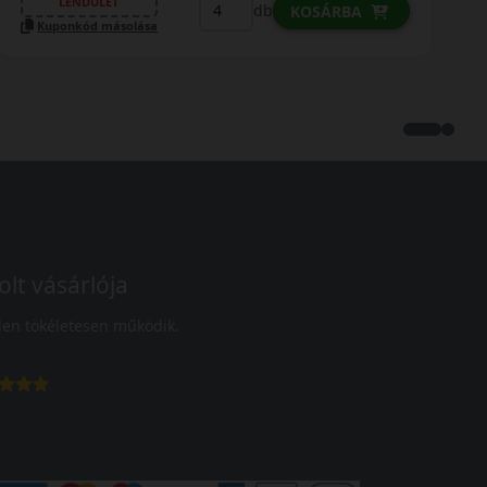
LENDÜLET
db
KOSÁRBA
Kuponkód másolása
olt vásárlója
en tökéletesen működik.