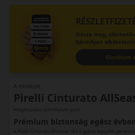
RÉSZLETFIZET
Nézze meg, elérhető-e
bármilyen elköteleződ
Elindítom a
A mintázat
Pirelli Cinturato AllSe
Négyévszakos személyautó gumi
Prémium biztonság egész évbe
A Pirelli Cinturato Allseason SF3 a gyártó legújabb generá