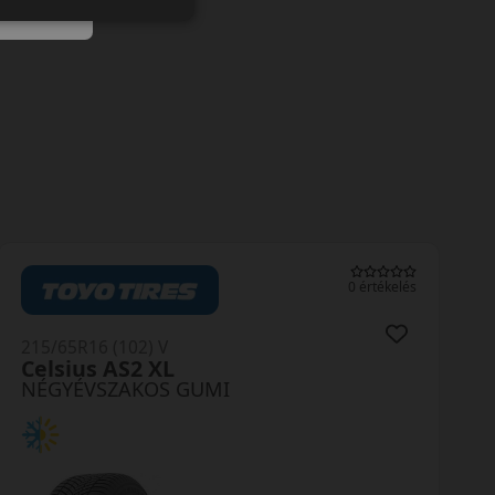
0 értékelés
215/65R16 (102) V
Celsius AS2 XL
NÉGYÉVSZAKOS GUMI