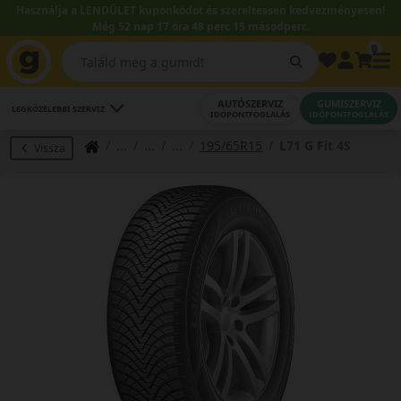
Használja a LENDÜLET kuponkódot és szereltessen kedvezményesen!
Még 52 nap 17 óra 48 perc 15 másodperc.
0
AUTÓSZERVIZ
GUMISZERVIZ
LEGKÖZELEBBI SZERVIZ
IDŐPONTFOGLALÁS
IDŐPONTFOGLALÁS
195/65R15
L71 G Fit 4S
Vissza