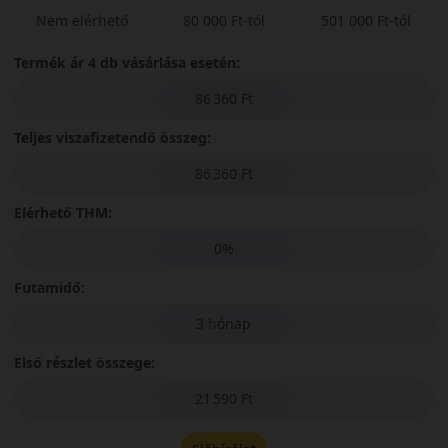
Nem elérhető
80 000 Ft-tól
501 000 Ft-tól
Termék ár 4 db vásárlása esetén:
86 360 Ft
Teljes viszafizetendő összeg:
86 360 Ft
Elérhető THM:
0%
Futamidő:
3 hónap
Első részlet összege:
21 590 Ft