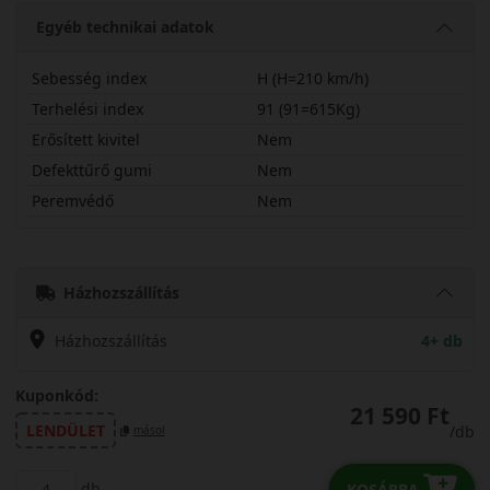
Egyéb technikai adatok
Sebesség index
H (H=210 km/h)
Terhelési index
91 (91=615Kg)
Erősített kivitel
Nem
Defekttűrő gumi
Nem
Peremvédő
Nem
19565R15HLH71C
Házhozszállítás
Házhozszállítás
4+ db
Kuponkód:
21 590 Ft
LENDÜLET
/db
másol
db
KOSÁRBA