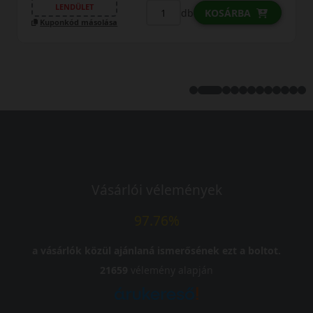
LENDÜLET
db
KOSÁRBA
Kuponkód másolása
Vásárlói vélemények
97.76%
a vásárlók közül ajánlaná ismerősének ezt a boltot.
21659
vélemény alapján