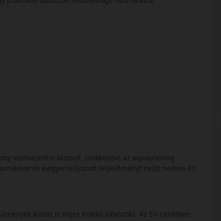
így praktikus választás mindennapi használatra.
kony vízelvezetést biztosít, csökkentve az aquaplaning
gumikeverék kiegyensúlyozott teljesítményt nyújt nedves és
ülmények között is teljes értékű választás. Az EU címkéken