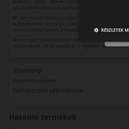
áraikat a – szinte – teljesen automatizált gyáraiknak köszönh
céljuk a kiváló abroncsok gyártása, elérhető, alacsonyabb ár
Mi sem mutatja jobban a világszintű elismertséget, mint 
is előszeretettel használják. Széles termékpalettájukon szint
RÉSZLETEK M
személyautóktól kezdve, a luxusautókon át, egészen a teher
Technológiai újításaikat a piac vezérelte lehetőségekben lá
választhatunk. Ezt az iparágban is legjobban elismert garanc
Vélemény
0 vásárlói hozzászólás
Felhasználói vélemények
Hasonló termékek