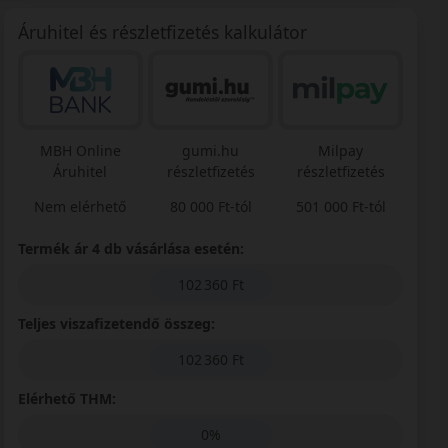
Áruhitel és részletfizetés kalkulátor
MBH Online
gumi.hu
Milpay
Áruhitel
részletfizetés
részletfizetés
Nem elérhető
80 000 Ft-tól
501 000 Ft-tól
Termék ár 4 db vásárlása esetén:
102 360 Ft
Teljes viszafizetendő összeg:
102 360 Ft
Elérhető THM:
0%