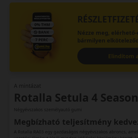
RÉSZLETFIZET
Nézze meg, elérhető-e
bármilyen elköteleződ
Elindítom a
A mintázat
Rotalla Setula 4 Seaso
Négyévszakos személyautó gumi
Megbízható teljesítmény kedve
A Rotalla RA03 egy gazdaságos négyévszakos abroncs, amely