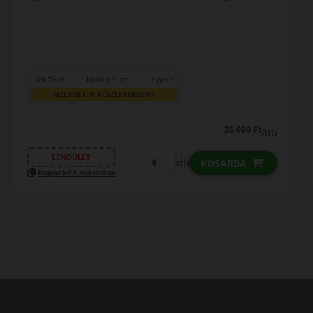
0% THM
100% online
7 perc
FIZETHETEK RÉSZLETEKBEN?
41 090 Ft
db
/db
LENDÜLET
db
KOSÁRBA
Kuponkód másolása