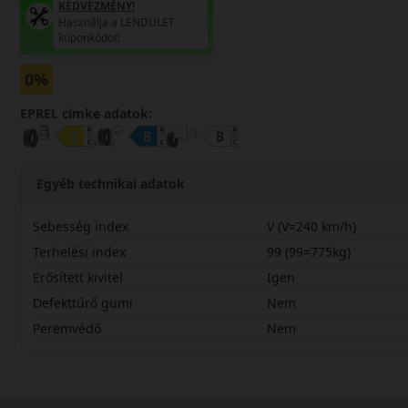
KEDVEZMÉNY!
Használja a LENDÜLET
kuponkódot!
0%
EPREL cimke adatok:
Egyéb technikai adatok
Sebesség index
V (V=240 km/h)
Terhelési index
99 (99=775kg)
Erősített kivitel
Igen
Defekttűrő gumi
Nem
Peremvédő
Nem
21555R18VRA03X