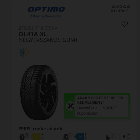
ékelés
0 értéke
215/55R18 (99) V
N-Blue 4Season 2 XL
NÉGYÉVSZAKOS GUMI
SI
AKÁR 5.000 FT SZERELÉSI
KEDVEZMÉNY!
Használja a LENDÜLET
kuponkódot!
0%
EPREL cimke adatok: