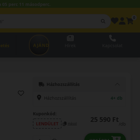
 05 perc 10 másodperc.
0
AJÁNDÉKUTALVÁNY
zetés
Hírek
Kapcsolat
Házhozszállítás
Házhozszállítás
4+ db
Kuponkód:
25 590 Ft
LENDÜLET
/db
másol