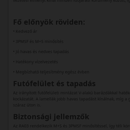
vezetési élményt kínál minden időjárási körülmény között, 
Fő előnyök röviden:
• Kedvező ár
• 3PMSF és M+S minősítés
• Jó havas és nedves tapadás
• Hatékony vízelvezetés
• Megbízható teljesítmény egész évben
Futófelület és tapadás
Az irányított futófelületi mintázat V-alakú barázdákkal haté
kockázatát. A lamellák jobb havas tapadást kínálnak, míg a 
száraz úton is.
Biztonsági jellemzők
Az RA03 rendelkezik M+S és 3PMSF minősítéssel, így téli kör