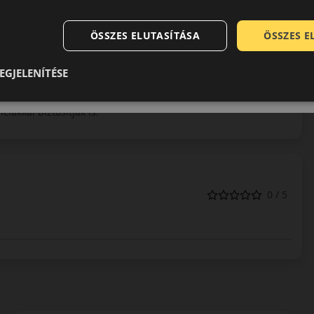
etően tudják kínálni. Ők maguk is azt vallják, hogy kitűzött
on.
ÖSSZES ELUTASÍTÁSA
ÖSSZES 
az, hogy a márkát már Nyugat-Európában és Észak-Amerikában
e minden járműhöz találunk téli-, illetve nyárigumikat is – a
EGJELENÍTÉSE
autókig.
tják, így teljesen megbízható, magas minőségű gumijaik közül
iákkal biztosítják is.
0 / 5