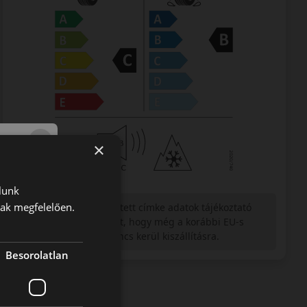
×
lunk
nak megfelelően.
Figyelem a feltüntetett címke adatok tájékoztató
jellegűek. Előfordulhat, hogy még a korábbi EU-s
címkével ellátott abroncs kerül kiszállításra.
Besorolatlan