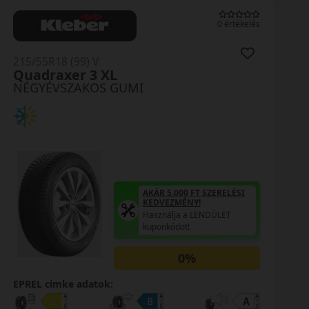
0 értékelés
215/55R18 (99) V
Celsius AS2 XL
NÉGYÉVSZAKOS GUMI
AKÁR 5.000 FT SZERELÉSI
KEDVEZMÉNY!
Használja a LENDÜLET
kuponkódot!
0%
EPREL cimke adatok: