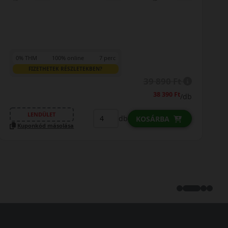
0% THM
100% online
7 perc
FIZETHETEK RÉSZLETEKBEN?
43 890 Ft
/db
LENDÜLET
db
KOSÁRBA
Kuponkód másolása