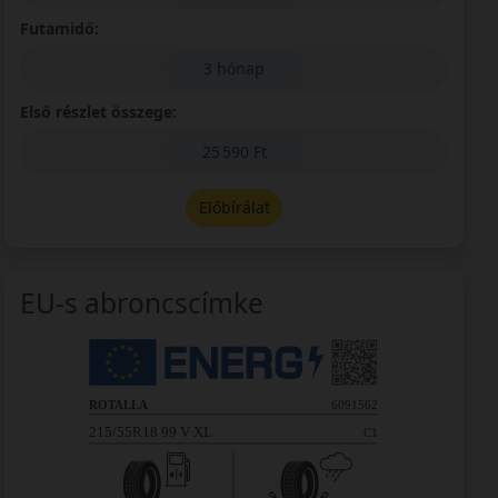
Futamidő:
3 hónap
Első részlet összege:
25 590 Ft
Előbírálat
EU-s abroncscímke