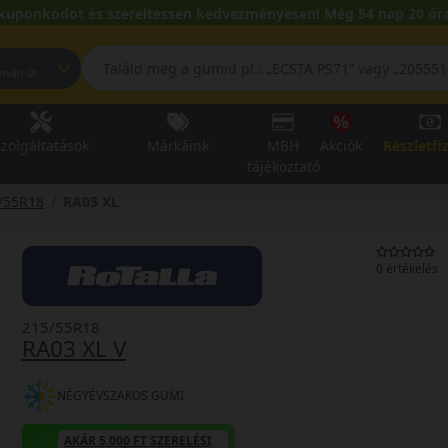
kuponkódot és szereltessen kedvezményesen! Még 54 nap 20 óra
pest, Fehérvári út
zolgáltatások
Márkáink
MBH
Akciók
Részletfi
tájékoztató
/55R18
RA03 XL
0 értékelés
215/55R18
RA03 XL V
NÉGYÉVSZAKOS GUMI
AKÁR 5.000 FT SZERELÉSI