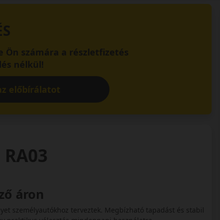
ÉS
 Ön számára a részletfizetés
és nélkül!
z előbírálatot
n RA03
ző áron
et személyautókhoz terveztek. Megbízható tapadást és stabil