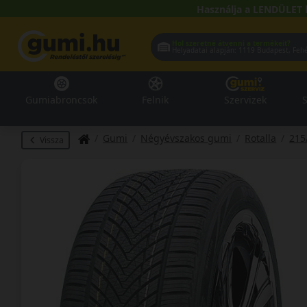
Használja a LENDÜLET 
Hol szeretné átvenni a termékeit?
Helyadatai alapján:
1119 Buda
Gumiabroncsok
Felnik
Szervizek
S
Gumi
Négyévszakos gumi
Rotalla
215
Vissza