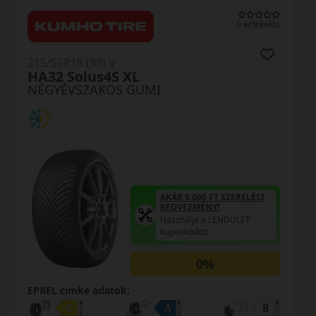
lés
0 értékelés
215/55R18 (99) V
Quatrac Pro+ FSL
NÉGYÉVSZAKOS GUMI
AKÁR 5.000 FT SZERELÉSI
KEDVEZMÉNY!
Használja a LENDÜLET
kuponkódot!
0%
EPREL cimke adatok: