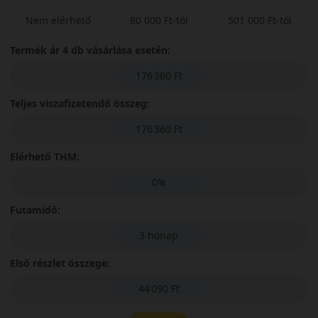
Nem elérhető
80 000 Ft-tól
501 000 Ft-tól
Termék ár 4 db vásárlása esetén:
176 360 Ft
Teljes viszafizetendő összeg:
176 360 Ft
Elérhető THM:
0%
Futamidő:
3 hónap
Első részlet összege:
44 090 Ft