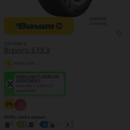
0 értékelés
235/50R18
Bravuris 6 FR V
NYÁRI GUMI
AKÁR 5.000 FT SZERELÉSI
KEDVEZMÉNY!
Használja a LENDÜLET
kuponkódot!
0%
EPREL cimke adatok: