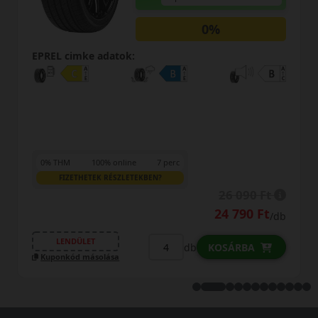
0%
EPREL cimke adatok:
0% THM
100% online
7 perc
FIZETHETEK RÉSZLETEKBEN?
38 690 Ft
37 490 Ft
/db
LENDÜLET
db
KOSÁRBA
Kuponkód másolása