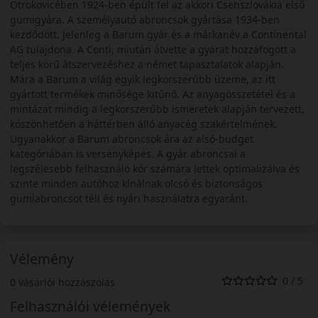
Otrokovicében 1924-ben épült fel az akkori Csehszlovákia első
gumigyára. A személyautó abroncsok gyártása 1934-ben
kezdődött. Jelenleg a Barum gyár és a márkanév a Continental
AG tulajdona. A Conti, miután átvette a gyárat hozzáfogott a
teljes körű átszervezéshez a német tapasztalatok alapján.
Mára a Barum a világ egyik legkorszerűbb üzeme, az itt
gyártott termékek minősége kitűnő. Az anyagösszetétel és a
mintázat mindig a legkorszerűbb ismeretek alapján tervezett,
köszönhetően a háttérben álló anyacég szakértelmének.
Ugyanakkor a Barum abroncsok ára az alsó-budget
kategóriában is versenyképes. A gyár abroncsai a
legszélesebb felhasználó kör számára lettek optimalizálva és
szinte minden autóhoz kínálnak olcsó és biztonságos
gumiabroncsot téli és nyári használatra egyaránt.
Vélemény
0 / 5
0 vásárlói hozzászólás
Felhasználói vélemények