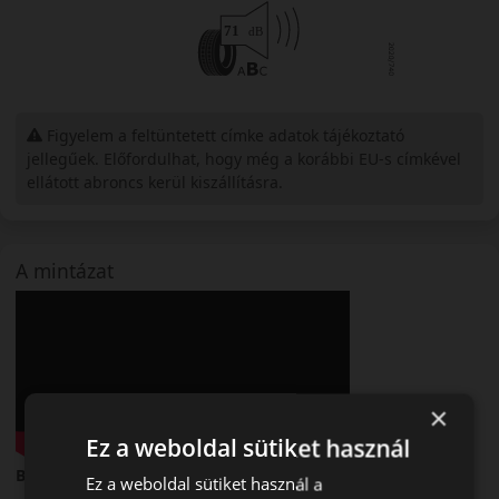
Figyelem a feltüntetett címke adatok tájékoztató
jellegűek. Előfordulhat, hogy még a korábbi EU-s címkével
ellátott abroncs kerül kiszállításra.
A mintázat
×
Ez a weboldal sütiket használ
Barum Bravuris 6 – Nyári személyautó gumi
Ez a weboldal sütiket használ a