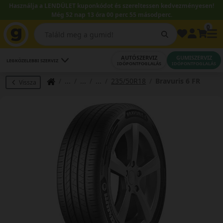
Használja a LENDÜLET kuponkódot és szereltessen kedvezményesen!
Még 52 nap 13 óra 00 perc 55 másodperc.
0
AUTÓSZERVIZ
GUMISZERVIZ
LEGKÖZELEBBI SZERVIZ
IDŐPONTFOGLALÁS
IDŐPONTFOGLALÁS
235/50R18
Bravuris 6 FR
Vissza