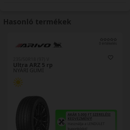
Hasonló termékek
0 értékelés
235/50R18 (97) V
LK12A S Fit2 SUV
NYÁRI GUMI
AKÁR 5.000 FT SZERELÉSI
KEDVEZMÉNY!
Használja a LENDÜLET
kuponkódot!