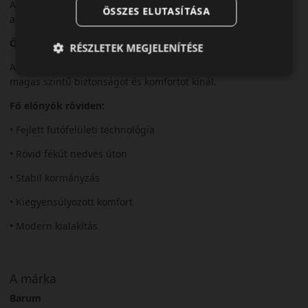
Ajánlott modern személyautókhoz, ahol fontos a biztonság és
ÖSSZES ELUTASÍTÁSA
a korszerű technológia.
Összegzés
RÉSZLETEK MEGJELENÍTÉSE
A Barum Bravuris 6 egy korszerű nyári gumiabroncs, amely
magas szintű biztonságot és komfortot kínál.
Fő előnyök röviden:
• Fejlett futófelületi technológia
• Rövid fékút nedves úton
• Stabil kormányzás
• Kiegyensúlyozott komfort
• Modern kialakítás
A márka
Barum