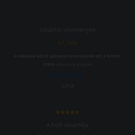
Vásárlói vélemények
97.76%
a vásárlók közül ajánlaná ismerősének ezt a boltot.
21659
vélemény alapján
Laca
-
A bolt vásárlója