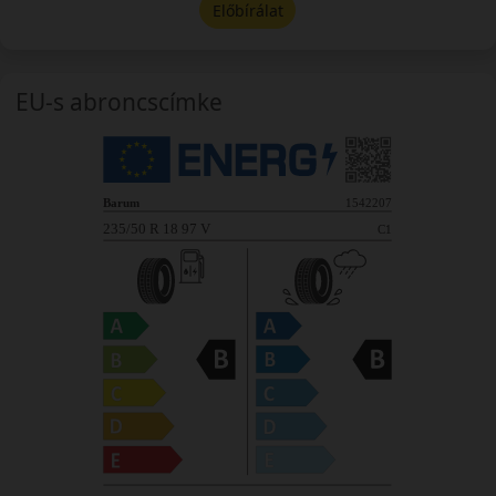
Előbírálat
EU-s abroncscímke