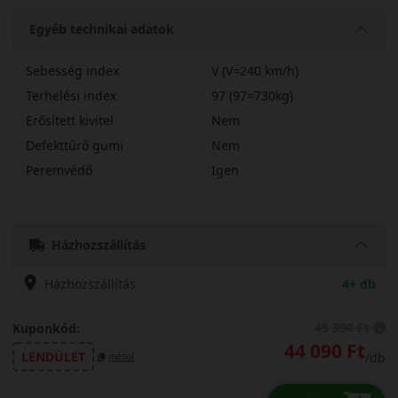
Egyéb technikai adatok
Sebesség index
V (V=240 km/h)
Terhelési index
97 (97=730kg)
Erősített kivitel
Nem
Defekttűrő gumi
Nem
Peremvédő
Igen
23550R18VBRV6
Házhozszállítás
Házhozszállítás
4+ db
45 390 Ft
Kuponkód:
44 090 Ft
LENDÜLET
/db
másol