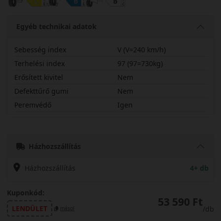
Egyéb technikai adatok
Sebesség index
V (V=240 km/h)
Terhelési index
97 (97=730kg)
Erősített kivitel
Nem
Defekttűrő gumi
Nem
Peremvédő
Igen
23550R18VMXRT2S
Házhozszállítás
Házhozszállítás
4+ db
Kuponkód:
53 590 Ft
LENDÜLET
/db
másol