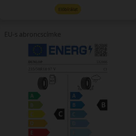
Előbírálat
EU-s abroncscímke