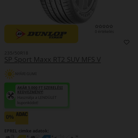
0 értékelés
235/50R18
SP Sport Maxx RT2 SUV MFS V
NYÁRI GUMI
AKÁR 5.000 FT SZERELÉSI
KEDVEZMÉNY!
Használja a LENDÜLET
kuponkódot!
0%
EPREL cimke adatok: