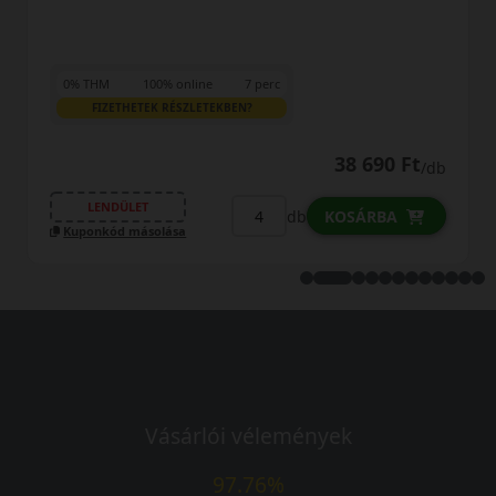
0% THM
100% online
7 perc
FIZETHETEK RÉSZLETEKBEN?
40 790 Ft
/db
LENDÜLET
db
KOSÁRBA
Kuponkód másolása
Vásárlói vélemények
97.76%