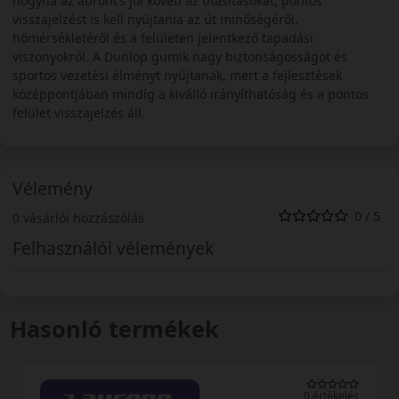
hogyha az abroncs jól követi az utasításokat, pontos
visszajelzést is kell nyújtania az út minőségéről,
hőmérsékletéről és a felületen jelentkező tapadási
viszonyokról. A Dunlop gumik nagy biztonságosságot és
sportos vezetési élményt nyújtanak, mert a fejlesztések
középpontjában mindíg a kiválló irányíthatóság és a pontos
felület visszajelzés áll.
Vélemény
0 / 5
0 vásárlói hozzászólás
Felhasználói vélemények
Hasonló termékek
0 értékelés