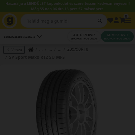
Használja a LENDÜLET kuponkódot és szereltessen kedvezményesen!
Még 55 nap 06 óra 13 perc 57 másodperc.
0
AUTÓSZERVIZ
GUMISZERVIZ
LEGKÖZELEBBI SZERVIZ
IDŐPONTFOGLALÁS
IDŐPONTFOGLALÁS
235/50R18
Vissza
SP Sport Maxx RT2 SU MFS