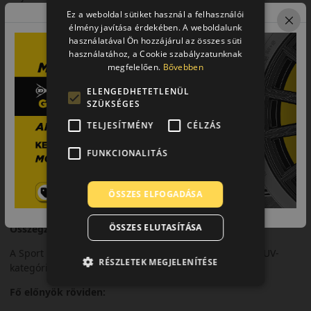
Ez a weboldal sütiket használ a felhasználói
Futófelület és tapadás
élmény javítása érdekében. A weboldalunk
használatával Ön hozzájárul az összes süti
Megerősített szerkezete stabil tapadást és pontos
használatához, a Cookie szabályzatunknak
irányíthatóságot biztosít.
megfelelően.
Bővebben
Biztonsági jellemzők
ELENGEDHETETLENÜL
SZÜKSÉGES
Megbízható fékteljesítmény és jó menetstabilitás jellemzi.
TELJESÍTMÉNY
CÉLZÁS
Komfort és zajszint
FUNKCIONALITÁS
Sportos karaktere mellett is kiegyensúlyozott komfortot nyújt.
Felhasználási ajánlás
ÖSSZES ELFOGADÁSA
SUV-khoz és crossoverekhez, dinamikus nyári vezetéshez.
ÖSSZES ELUTASÍTÁSA
Összegzés
A Sport Maxx RT2 SUV sportos vezetési élményt kínál SUV-
RÉSZLETEK MEGJELENÍTÉSE
kategóriában is.
Fő előnyök röviden: