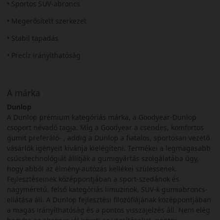
• Sportos SUV-abroncs
• Megerősített szerkezet
• Stabil tapadás
• Precíz irányíthatóság
A márka
Dunlop
A Dunlop prémium kategóriás márka, a Goodyear-Dunlop
csoport névadó tagja. Míg a Goodyear a csendes, komfortos
gumit preferáló- , addig a Dunlop a fiatalos, sportosan vezető
vásárlók igényeit kívánja kielégíteni. Termékei a legmagasabb
csúcstechnológiát állítják a gumigyártás szolgálatába úgy,
hogy abból az élmény-autózás kellékei szülessenek.
Fejlesztéseinek középpontjában a sport-szedánok és
nagyméretű, felső kategóriás limuzinok, SUV-k gumiabroncs-
ellátása áll. A Dunlop fejlesztési filozófiájának középpontjában
a magas irányíthatóság és a pontos visszajelzés áll. Nem elég