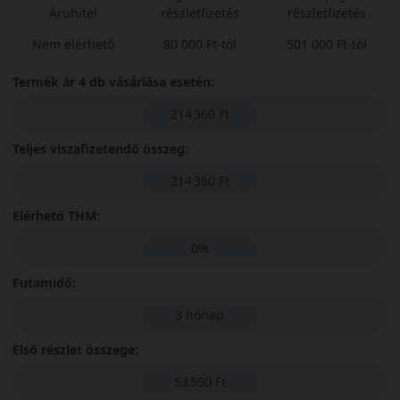
Áruhitel
részletfizetés
részletfizetés
Nem elérhető
80 000 Ft-tól
501 000 Ft-tól
Termék ár 4 db vásárlása esetén:
214 360 Ft
Teljes viszafizetendő összeg:
214 360 Ft
Elérhető THM:
0%
Futamidő:
3 hónap
Első részlet összege:
53 590 Ft