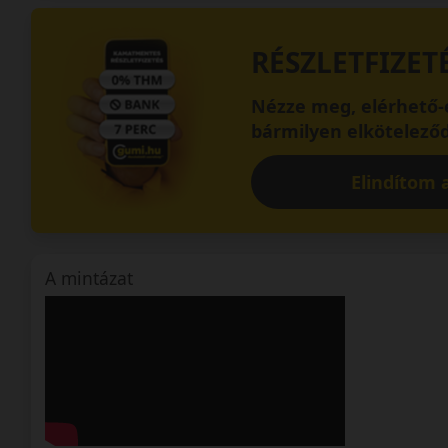
RÉSZLETFIZET
Nézze meg, elérhető-e
bármilyen elköteleződ
Elindítom a
A mintázat