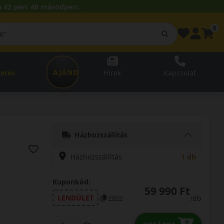
 42 perc 47 másodperc.
0
AJÁNDÉKUTALVÁNY
zetés
Hírek
Kapcsolat
Házhozszállítás
Házhozszállítás
1 db
Kuponkód:
59 990 Ft
LENDÜLET
/db
másol