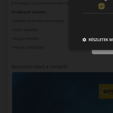
A Primacy 5 a prémium komfort és biztonság új generációját
Fő előnyök röviden:
• Modern prémium technológia
• Stabil tapadás
• Magas komfort
RÉSZLETEK M
• Hosszú élettartam
Bemutató videó a mintáról