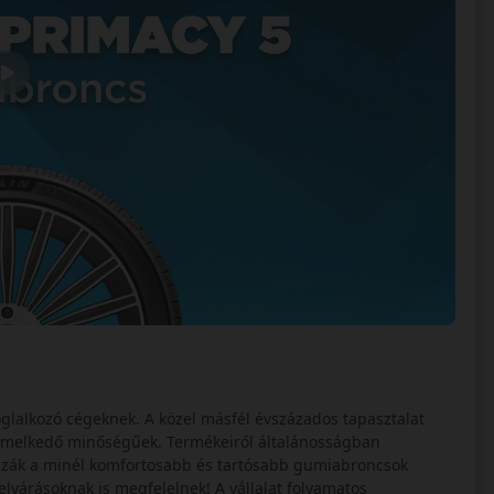
glalkozó cégeknek. A közel másfél évszázados tapasztalat
iemelkedő minőségűek. Termékeiről általánosságban
zák a minél komfortosabb és tartósabb gumiabroncsok
lvárásoknak is megfelelnek! A vállalat folyamatos