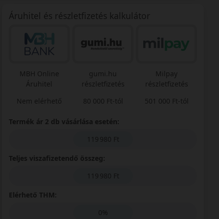
Áruhitel és részletfizetés kalkulátor
MBH Online
gumi.hu
Milpay
Áruhitel
részletfizetés
részletfizetés
Nem elérhető
80 000 Ft-tól
501 000 Ft-tól
Termék ár 2 db vásárlása esetén:
119 980 Ft
Teljes viszafizetendő összeg:
119 980 Ft
Elérhető THM:
0%