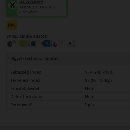
KEDVEZMÉNY!
Használja a LENDÜLET
kuponkódot!
0%
EPREL cimke adatok:
Egyéb technikai adatok
Sebesség index
V (V=240 km/h)
Terhelési index
97 (97=730kg)
Erősített kivitel
Nem
Defekttűrő gumi
Nem
Peremvédő
Igen
23550R18VPRIM5