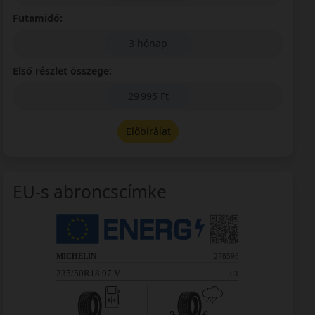
Futamidő:
3 hónap
Első részlet összege:
29 995 Ft
Előbírálat
EU-s abroncscímke