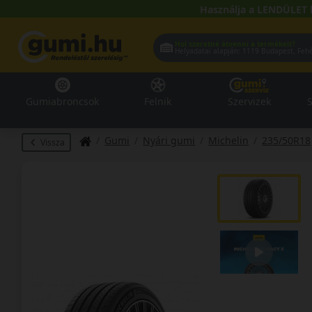
Használja a LENDÜLET 
Hol szeretné átvenni a termékeit?
Helyadatai alapján:
1119 Buda
Gumiabroncsok
Felnik
Szervizek
S
Gumi
Nyári gumi
Michelin
235/50R18
Vissza