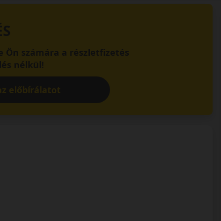
ÉS
 Ön számára a részletfizetés
és nélkül!
z előbírálatot