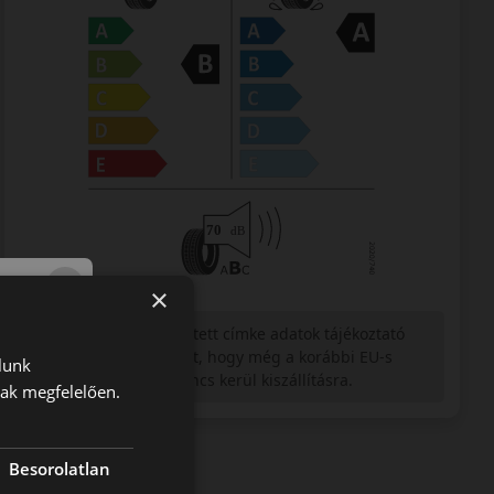
×
Figyelem a feltüntetett címke adatok tájékoztató
jellegűek. Előfordulhat, hogy még a korábbi EU-s
lunk
címkével ellátott abroncs kerül kiszállításra.
nak megfelelően.
Besorolatlan