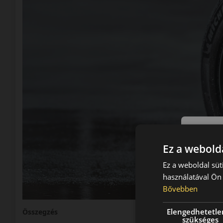
Ez a webolda
Ez a weboldal süt
használatával Ön 
Bővebben
Elengedhetetle
Összegzés
szükséges