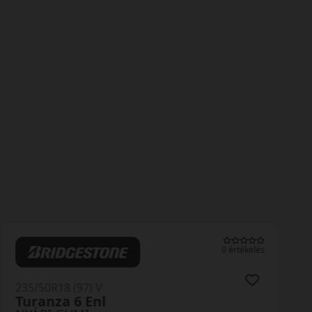
0 értékelés
235/50R18 (97) V
Turanza 6 Enl