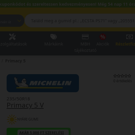
kuponkódot és szereltessen kedvezményesen! Még 54 nap 11 óra
pest, Fehérvári út
zolgáltatások
Márkáink
MBH
Akciók
Részletfi
tájékoztató
Primacy 5
0 értékelés
235/50R18
Primacy 5 V
NYÁRI GUMI
AKÁR 5.000 FT SZERELÉSI