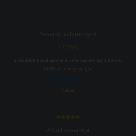
Vásárlói vélemények
97.76%
a vásárlók közül ajánlaná ismerősének ezt a boltot.
21659
vélemény alapján
Laca
-
A bolt vásárlója