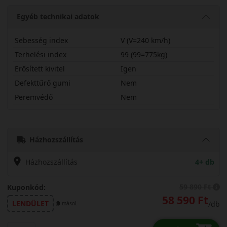
Egyéb technikai adatok
Sebesség index
V (V=240 km/h)
Terhelési index
99 (99=775kg)
Erősített kivitel
Igen
Defekttűrő gumi
Nem
Peremvédő
Nem
21560R16VTUR6X
Házhozszállítás
Házhozszállítás
4+ db
59 890 Ft
Kuponkód:
58 590 Ft
LENDÜLET
/db
másol