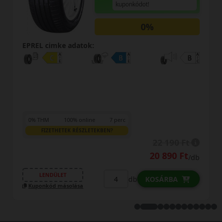
KEDVEZMÉNY!
Használja a LENDÜLET
kuponkódot!
EPREL cimke adatok:
21 790 Ft
/db
LENDÜLET
db
KOSÁRBA
Kuponkód másolása