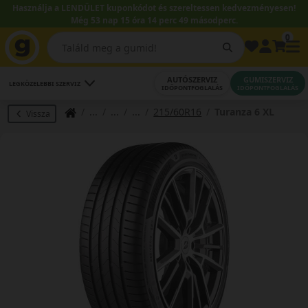
Használja a LENDÜLET kuponkódot és szereltessen kedvezményesen!
Még 53 nap 15 óra 14 perc 49 másodperc.
0
AUTÓSZERVIZ
GUMISZERVIZ
LEGKÖZELEBBI SZERVIZ
IDŐPONTFOGLALÁS
IDŐPONTFOGLALÁS
215/60R16
Turanza 6 XL
Vissza