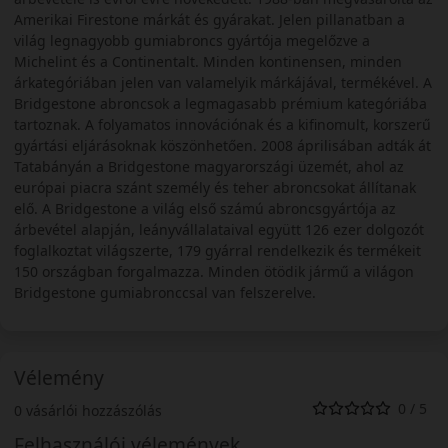
Amerikai Firestone márkát és gyárakat. Jelen pillanatban a
világ legnagyobb gumiabroncs gyártója megelőzve a
Michelint és a Continentalt. Minden kontinensen, minden
árkategóriában jelen van valamelyik márkájával, termékével. A
Bridgestone abroncsok a legmagasabb prémium kategóriába
tartoznak. A folyamatos innovációnak és a kifinomult, korszerű
gyártási eljárásoknak köszönhetően. 2008 áprilisában adták át
Tatabányán a Bridgestone magyarországi üzemét, ahol az
európai piacra szánt személy és teher abroncsokat állítanak
elő. A Bridgestone a világ első számú abroncsgyártója az
árbevétel alapján, leányvállalataival együtt 126 ezer dolgozót
foglalkoztat világszerte, 179 gyárral rendelkezik és termékeit
150 országban forgalmazza. Minden ötödik jármű a világon
Bridgestone gumiabronccsal van felszerelve.
Vélemény
0 / 5
0 vásárlói hozzászólás
Felhasználói vélemények