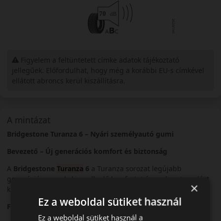
Figyelem a feltüntetett címke adatok tájékoztató
jellegűek. Előfordulhat, hogy még a korábbi EU-s címkével
ellátott abroncs kerül kiszállításra.
A mintázat
Bridgestone Turanza 6 – Nyári személyautó gumi
Bevezető – Új generációs komfort és biztonság
A
Bridgestone
Turanza
6
a Turanza sorozat legújabb
generációja, amely kiemelkedő komfortot és nedves tapadást
×
kínál.
Ez a weboldal sütiket használ
Futófelület és tapadás
Ez a weboldal sütiket használ a