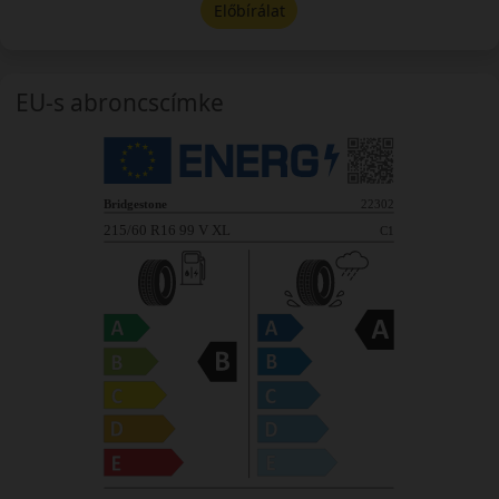
Előbírálat
EU-s abroncscímke