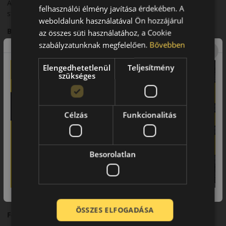
Az innovatív futófelületi kialakítás javított vízelvezetést és
felhasználói élmény javítása érdekében. A
stabil tapadást biztosít.
weboldalunk használatával Ön hozzájárul
Biztonsági jellemzők
az összes süti használatához, a Cookie
szabályzatunknak megfelelően.
Bővebben
A fejlett gumikeverék rövid fékutat és magas szintű
biztonságot nyújt.
Elengedhetetlenül
Teljesítmény
szükséges
Komfort és zajszint
A Turanza 6 kimagasló zajcsillapítással és kényelmes futással
rendelkezik.
Célzás
Funkcionalitás
Felhasználási ajánlás
Ajánlott modern személyautókhoz és hosszú távú
közlekedéshez.
Besorolatlan
Összegzés
A Bridgestone Turanza 6 prémium megoldás a mindennapi
közlekedéshez.
ÖSSZES ELFOGADÁSA
Fő előnyök röviden: