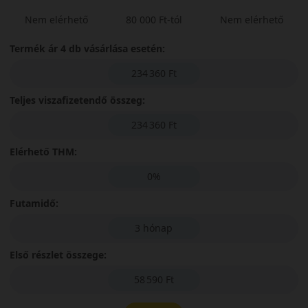
Nem elérhető
80 000 Ft-tól
Nem elérhető
Termék ár 4 db vásárlása esetén:
234 360 Ft
Teljes viszafizetendő összeg:
234 360 Ft
Elérhető THM:
0%
Futamidő:
3 hónap
Első részlet összege:
58 590 Ft