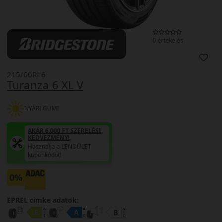
0 értékelés
215/60R16
Turanza 6 XL V
NYÁRI GUMI
AKÁR 6.000 FT SZERELÉSI
KEDVEZMÉNY!
Használja a LENDÜLET
kuponkódot!
0%
EPREL cimke adatok: