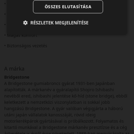
• Új generációs technológia
ÖSSZES ELUTASÍTÁSA
• Kiváló nedves tapadás
RÉSZLETEK MEGJELENÍTÉSE
• Alacsony zajszint
• Magas komfort
• Biztonságos vezetés
A márka
Bridgestone
A Bridgestone gumiabroncs gyárat 1931-ben Japánban
alapították. A márkanév a gyáralapító Shojiro Ishibashi
nevéből ered, ishibashi jelentése kő-híd (stone bridge), ebből
keletkezett a nemzetközi viszonylatban is sokkal jobb
hangzású Bridgestone. A gyár valóban végigjárta a háború
utáni japán vállalatok kanosszáját, rövid ideig
motorkerékpárok gyártásával is próbálkozott. Folyamatos és
kitartó munkával a Bridgestone márkanév presztízse és a cég
árbevétele is évről évre növekedett. 1988-ban megvásárolta az