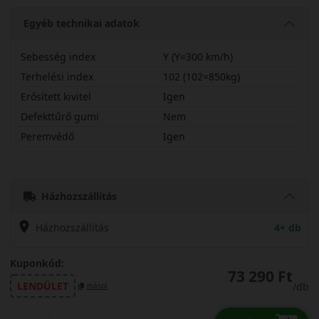
Egyéb technikai adatok
Sebesség index
Y (Y=300 km/h)
Terhelési index
102 (102=850kg)
Erősített kivitel
Igen
Defekttűrő gumi
Nem
Peremvédő
Igen
24545R19YT06X
Házhozszállítás
Házhozszállítás
4+ db
Kuponkód:
73 290 Ft
LENDÜLET
/db
másol