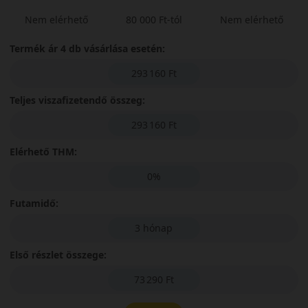
Nem elérhető
80 000 Ft-tól
Nem elérhető
Termék ár 4 db vásárlása esetén:
293 160 Ft
Teljes viszafizetendő összeg:
293 160 Ft
Elérhető THM:
0%
Futamidő:
3 hónap
Első részlet összege:
73 290 Ft