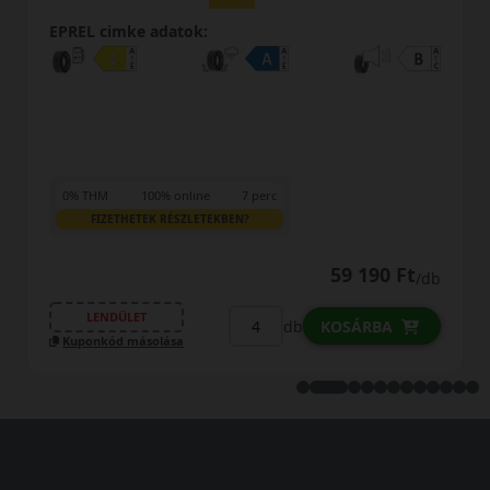
EPREL cimke adatok:
0% THM
100% online
7 perc
FIZETHETEK RÉSZLETEKBEN?
33 790 Ft
/db
LENDÜLET
db
KOSÁRBA
Kuponkód másolása