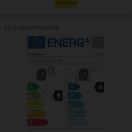
Előbírálat
EU-s abroncscímke