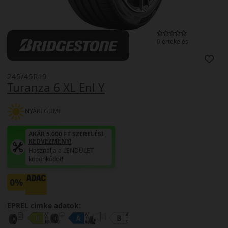
0 értékelés
245/45R19
Turanza 6 XL Enl Y
NYÁRI GUMI
AKÁR 5.000 FT SZERELÉSI
KEDVEZMÉNY!
Használja a LENDÜLET
kuponkódot!
0%
EPREL cimke adatok: