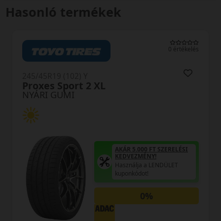
Hasonló termékek
0 értékelés
245/45R19 (102) Y
DU71 RXMotion XL
NYÁRI GUMI
AKÁR 5.000 FT SZERELÉSI
KEDVEZMÉNY!
Használja a LENDÜLET
kuponkódot!
0%