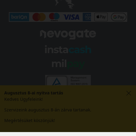
Augusztus 8-ai nyitva tartás
Kedves Ügyfeleink!
Szervizeink augusztus 8-án zárva tartanak.
Megértésüket köszönjük!