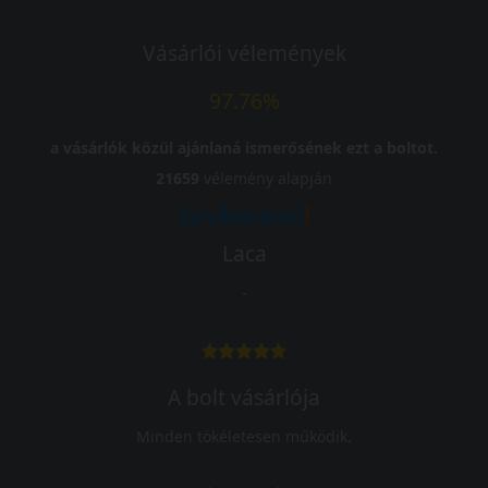
Vásárlói vélemények
97.76%
a vásárlók közül ajánlaná ismerősének ezt a boltot.
21659
vélemény alapján
Laca
-
A bolt vásárlója
Minden tökéletesen működik.