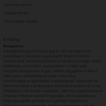
• Alacsony zajszint
• Magas komfort
• Biztonságos vezetés
A márka
Bridgestone
A Bridgestone gumiabroncs gyárat 1931-ben Japánban
alapították. A márkanév a gyáralapító Shojiro Ishibashi
nevéből ered, ishibashi jelentése kő-híd (stone bridge), ebből
keletkezett a nemzetközi viszonylatban is sokkal jobb
hangzású Bridgestone. A gyár valóban végigjárta a háború
utáni japán vállalatok kanosszáját, rövid ideig
motorkerékpárok gyártásával is próbálkozott. Folyamatos és
kitartó munkával a Bridgestone márkanév presztízse és a cég
árbevétele is évről évre növekedett. 1988-ban megvásárolta az
Amerikai Firestone márkát és gyárakat. Jelen pillanatban a
világ legnagyobb gumiabroncs gyártója megelőzve a
Michelint és a Continentalt. Minden kontinensen, minden