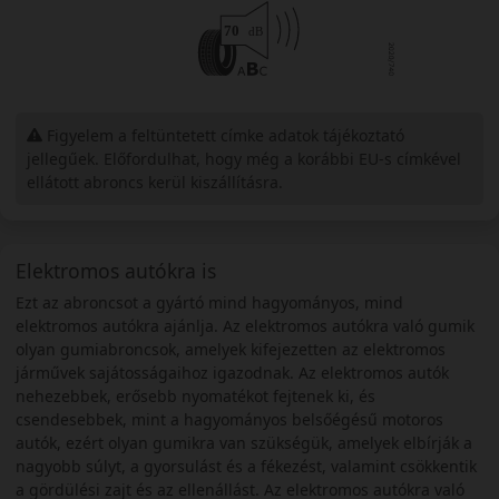
Figyelem a feltüntetett címke adatok tájékoztató
jellegűek. Előfordulhat, hogy még a korábbi EU-s címkével
ellátott abroncs kerül kiszállításra.
Elektromos autókra is
Ezt az abroncsot a gyártó mind hagyományos, mind
elektromos autókra ajánlja. Az elektromos autókra való gumik
olyan gumiabroncsok, amelyek kifejezetten az elektromos
járművek sajátosságaihoz igazodnak. Az elektromos autók
nehezebbek, erősebb nyomatékot fejtenek ki, és
csendesebbek, mint a hagyományos belsőégésű motoros
autók, ezért olyan gumikra van szükségük, amelyek elbírják a
nagyobb súlyt, a gyorsulást és a fékezést, valamint csökkentik
a gördülési zajt és az ellenállást. Az elektromos autókra való