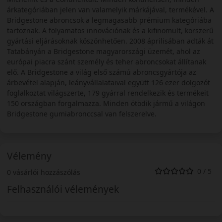
árkategóriában jelen van valamelyik márkájával, termékével. A
Bridgestone abroncsok a legmagasabb prémium kategóriába
tartoznak. A folyamatos innovációnak és a kifinomult, korszerű
gyártási eljárásoknak köszönhetően. 2008 áprilisában adták át
Tatabányán a Bridgestone magyarországi üzemét, ahol az
európai piacra szánt személy és teher abroncsokat állítanak
elő. A Bridgestone a világ első számú abroncsgyártója az
árbevétel alapján, leányvállalataival együtt 126 ezer dolgozót
foglalkoztat világszerte, 179 gyárral rendelkezik és termékeit
150 országban forgalmazza. Minden ötödik jármű a világon
Bridgestone gumiabronccsal van felszerelve.
Vélemény
0 / 5
0 vásárlói hozzászólás
Felhasználói vélemények