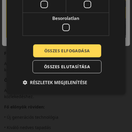
A fejlett gumikeverék rövid fékutat és magas szintű
biztonságot nyújt.
Besorolatlan
Komfort és zajszint
A Turanza 6 kimagasló zajcsillapítással és kényelmes futással
rendelkezik.
ÖSSZES ELFOGADÁSA
Felhasználási ajánlás
Ajánlott modern személyautókhoz és hosszú távú
ÖSSZES ELUTASÍTÁSA
közlekedéshez.
Összegzés
RÉSZLETEK MEGJELENÍTÉSE
A Bridgestone Turanza 6 prémium megoldás a mindennapi
közlekedéshez.
Fő előnyök röviden:
• Új generációs technológia
• Kiváló nedves tapadás