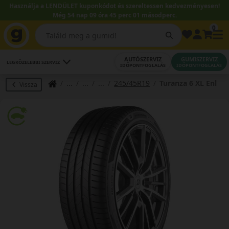
Használja a LENDÜLET kuponkódot és szereltessen kedvezményesen!
Még 54 nap 09 óra 45 perc 00 másodperc.
0
AUTÓSZERVIZ
GUMISZERVIZ
LEGKÖZELEBBI SZERVIZ
IDŐPONTFOGLALÁS
IDŐPONTFOGLALÁS
245/45R19
Turanza 6 XL Enl
Vissza