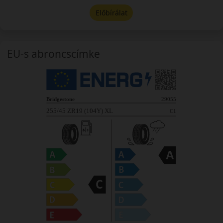
Előbírálat
EU-s abroncscímke