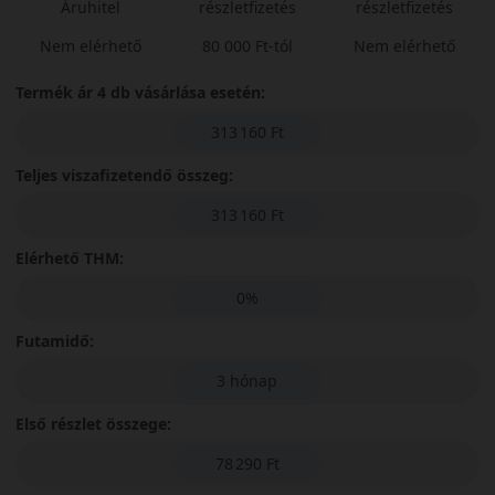
Áruhitel
részletfizetés
részletfizetés
Nem elérhető
80 000 Ft-tól
Nem elérhető
Termék ár 4 db vásárlása esetén:
313 160 Ft
Teljes viszafizetendő összeg:
313 160 Ft
Elérhető THM:
0%
Futamidő:
3 hónap
Első részlet összege:
78 290 Ft