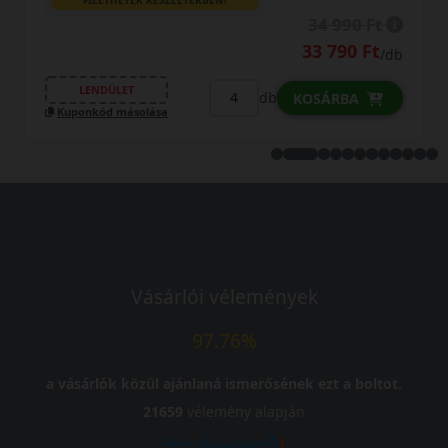
34 990 Ft
LENDÜLET
33 790 Ft
/db
Kuponkód máso
ET
db
KOSÁRBA
ásolása
Vásárlói vélemények
97.76%
a vásárlók közül ajánlaná ismerősének ezt a boltot.
21659
vélemény alapján