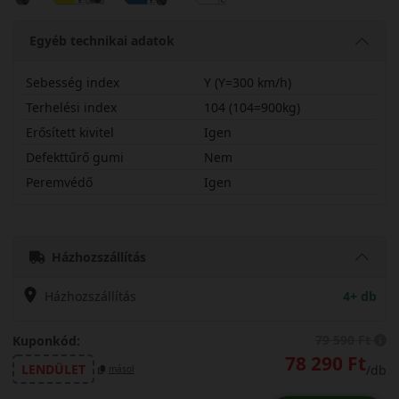
Egyéb technikai adatok
Sebesség index
Y (Y=300 km/h)
Terhelési index
104 (104=900kg)
Erősített kivitel
Igen
Defekttűrő gumi
Nem
Peremvédő
Igen
25545R19YPTSPEX
Házhozszállítás
Házhozszállítás
4+ db
79 590 Ft
Kuponkód:
78 290 Ft
LENDÜLET
/db
másol