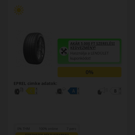
AKÁR 5.000 FT SZERELÉSI
KEDVEZMÉNY!
Használja a LENDÜLET
kuponkódot!
0%
e adatok:
EPREL cimke a
100% online
7 perc
TEK RÉSZLETEKBEN?