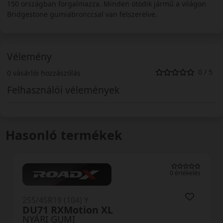
150 országban forgalmazza. Minden ötödik jármű a világon
Bridgestone gumiabronccsal van felszerelve.
Vélemény
0 / 5
0 vásárlói hozzászólás
Felhasználói vélemények
Hasonló termékek
0 értékelés
(104) Y
255/45R19 (10
Motion XL
RU01 XL
UMI
NYÁRI GUM