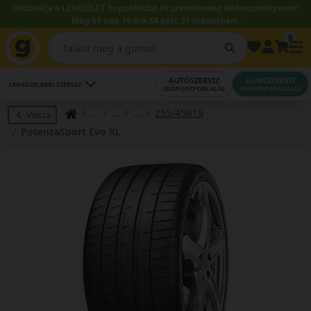
Használja a LENDÜLET kuponkódot és szereltessen kedvezményesen!
Még 51 nap 10 óra 34 perc 30 másodperc.
0
AUTÓSZERVIZ
GUMISZERVIZ
LEGKÖZELEBBI SZERVIZ
IDŐPONTFOGLALÁS
IDŐPONTFOGLALÁS
255/45R19
Vissza
PotenzaSport Evo XL