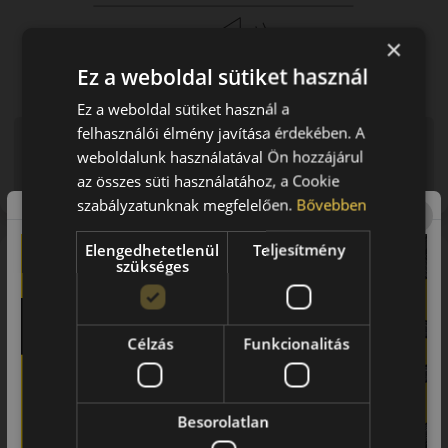
×
Ez a weboldal sütiket használ
Ez a weboldal sütiket használ a
felhasználói élmény javítása érdekében. A
Figyelem a feltüntetett címke adatok tájékoztató
weboldalunk használatával Ön hozzájárul
jellegűek. Előfordulhat, hogy még a korábbi EU-s címkével
az összes süti használatához, a Cookie
ellátott abroncs kerül kiszállításra.
szabályzatunknak megfelelően.
Bővebben
Elengedhetetlenül
Teljesítmény
A mintázat
szükséges
A Bridgestone Potenza Sport Evo ultra high performance nyári
abroncs. A Potenza Sport EVO ENLITEN technológiával fokozott
sportos teljesítményt, nedves kontrollt, hosszabb élettartamot
Célzás
Funkcionalitás
és jobb üzemanyag-/energiahatékonyságot céloz. Erős
prémium autókhoz és dinamikus vezetéshez ajánlható.
A márka
Besorolatlan
Bridgestone