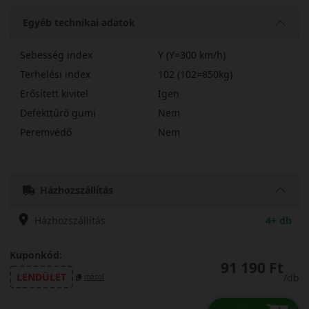
Egyéb technikai adatok
Sebesség index
Y (Y=300 km/h)
Terhelési index
102 (102=850kg)
Erősített kivitel
Igen
Defekttűrő gumi
Nem
Peremvédő
Nem
27535R20YPSPX
Házhozszállítás
Házhozszállítás
4+ db
Kuponkód:
91 190 Ft
LENDÜLET
/db
másol