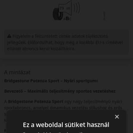
Figyelem a feltüntetett címke adatok tájékoztató
jellegűek. Előfordulhat, hogy még a korábbi EU-s címkével
ellátott abroncs kerül kiszállításra.
A mintázat
Bridgestone Potenza Sport – Nyári sportgumi
Bevezető – Maximális teljesítmény sportos vezetéshez
A
Bridgestone Potenza Sport
egy nagy teljesítményű nyári
sportabroncs, amelyet dinamikus vezetési stílushoz és erős
személyautókhoz fejlesztettek. Precíz irányíthatóságot és
×
kiemelkedő tapadást kínál.
Ez a weboldal sütiket használ
Futófelület és tapadás