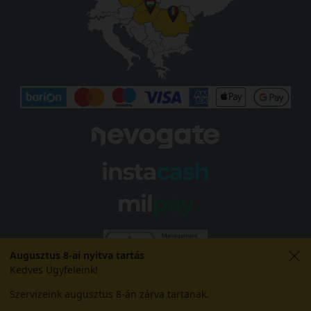
Augusztus 8-ai nyitva tartás
Kedves Ügyfeleink!
Szervizeink augusztus 8-án zárva tartanak.