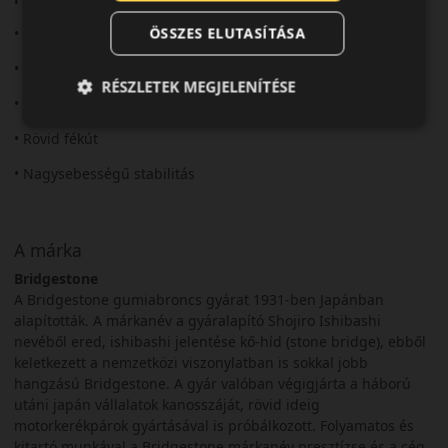
ÖSSZES ELUTASÍTÁSA
• Prémium sportabroncs
• Kiváló tapadás
RÉSZLETEK MEGJELENÍTÉSE
• Precíz irányíthatóság
• Rövid fékút
• Nagysebességű stabilitás
A márka
Bridgestone
A Bridgestone gumiabroncs gyárat 1931-ben Japánban
alapították. A márkanév a gyáralapító Shojiro Ishibashi
nevéből ered, ishibashi jelentése kő-híd (stone bridge), ebből
keletkezett a nemzetközi viszonylatban is sokkal jobb
hangzású Bridgestone. A gyár valóban végigjárta a háború
utáni japán vállalatok kanosszáját, rövid ideig
motorkerékpárok gyártásával is próbálkozott. Folyamatos és
kitartó munkával a Bridgestone márkanév presztízse és a cég