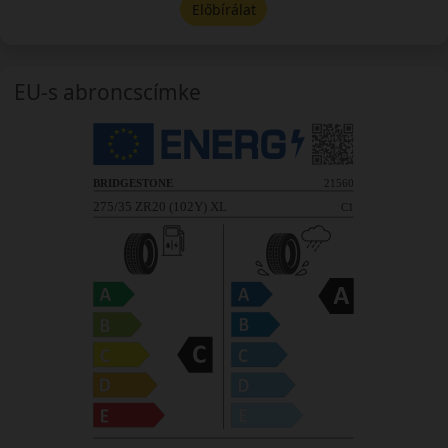
Előbírálat
EU-s abroncscímke