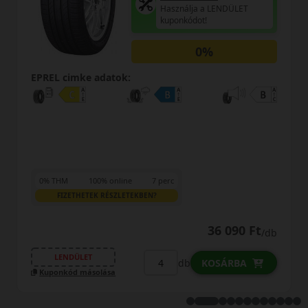
Használja a LENDÜLET
A
kuponkódot!
H
k
0%
EPREL cimke adatok:
7 perc
N?
LENDÜLET
36 090 Ft
/db
Kuponkód másolása
db
KOSÁRBA