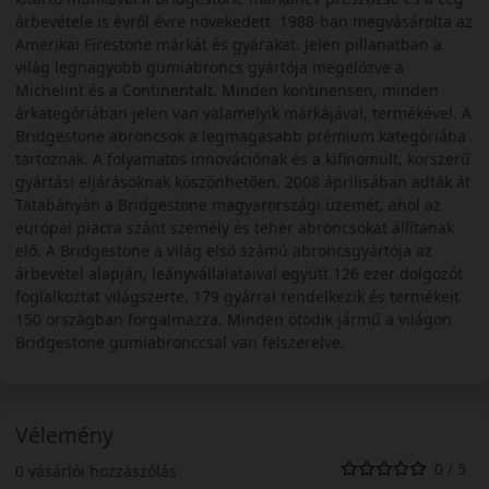
árbevétele is évről évre növekedett. 1988-ban megvásárolta az
Amerikai Firestone márkát és gyárakat. Jelen pillanatban a
világ legnagyobb gumiabroncs gyártója megelőzve a
Michelint és a Continentalt. Minden kontinensen, minden
árkategóriában jelen van valamelyik márkájával, termékével. A
Bridgestone abroncsok a legmagasabb prémium kategóriába
tartoznak. A folyamatos innovációnak és a kifinomult, korszerű
gyártási eljárásoknak köszönhetően. 2008 áprilisában adták át
Tatabányán a Bridgestone magyarországi üzemét, ahol az
európai piacra szánt személy és teher abroncsokat állítanak
elő. A Bridgestone a világ első számú abroncsgyártója az
árbevétel alapján, leányvállalataival együtt 126 ezer dolgozót
foglalkoztat világszerte, 179 gyárral rendelkezik és termékeit
150 országban forgalmazza. Minden ötödik jármű a világon
Bridgestone gumiabronccsal van felszerelve.
Vélemény
0 / 5
0 vásárlói hozzászólás