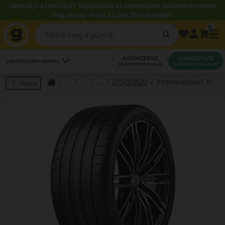
Használja a LENDÜLET kuponkódot és szereltessen kedvezményesen!
Még 54 nap 14 óra 32 perc 00 másodperc.
0
AUTÓSZERVIZ
GUMISZERVIZ
LEGKÖZELEBBI SZERVIZ
IDŐPONTFOGLALÁS
IDŐPONTFOGLALÁS
275/35R20
PotenzaSport XL
Vissza