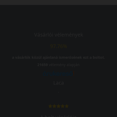
Vásárlói vélemények
97.76%
a vásárlók közül ajánlaná ismerősének ezt a boltot.
21659
vélemény alapján
Laca
-