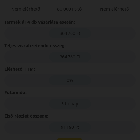
Nem elérhető
80 000 Ft-tól
Nem elérhető
Termék ár 4 db vásárlása esetén:
364 760 Ft
Teljes viszafizetendő összeg:
364 760 Ft
Elérhető THM:
0%
Futamidő:
3 hónap
Első részlet összege:
91 190 Ft