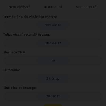
Nem elérhető
80 000 Ft-tól
501 000 Ft-tól
Termék ár 4 db vásárlása esetén:
282 760 Ft
Teljes viszafizetendő összeg:
282 760 Ft
Elérhető THM:
0%
Futamidő:
3 hónap
Első részlet összege:
70 690 Ft