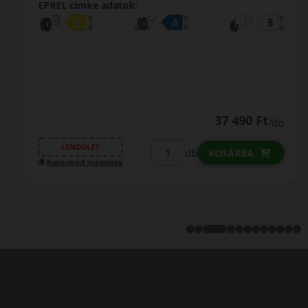
EPREL cimke adatok:
37 490 Ft
/db
LENDÜLET
db
KOSÁRBA
Kuponkód másolása