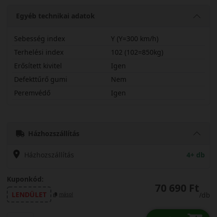
Egyéb technikai adatok
Sebesség index
Y (Y=300 km/h)
Terhelési index
102 (102=850kg)
Erősített kivitel
Igen
Defekttűrő gumi
Nem
Peremvédő
Igen
27535R20YPXS2X
Házhozszállítás
Házhozszállítás
4+ db
Kuponkód:
70 690 Ft
LENDÜLET
/db
másol