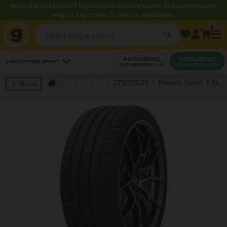
Használja a LENDÜLET kuponkódot és szereltessen kedvezményesen!
Még 54 nap 05 óra 15 perc 21 másodperc.
0
AUTÓSZERVIZ
GUMISZERVIZ
LEGKÖZELEBBI SZERVIZ
IDŐPONTFOGLALÁS
IDŐPONTFOGLALÁS
275/35R20
Proxes Sport 2 XL
Vissza