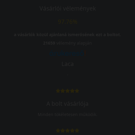
Vásárlói vélemények
97.76%
a vásárlók közül ajánlaná ismerősének ezt a boltot.
21659
vélemény alapján
Laca
-
A bolt vásárlója
Minden tökéletesen működik.