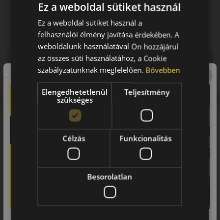
Ez a weboldal sütiket használ
Ez a weboldal sütiket használ a
felhasználói élmény javítása érdekében. A
weboldalunk használatával Ön hozzájárul
az összes süti használatához, a Cookie
Figyelem a feltüntetett címke adatok tájékoztató
szabályzatunknak megfelelően.
Bővebben
jellegűek. Előfordulhat, hogy még a korábbi EU-s címkével
ellátott abroncs kerül kiszállításra.
Elengedhetetlenül
Teljesítmény
szükséges
A márka
Toyo
Célzás
Funkcionalitás
A TOYO Tires a világ egyik vezető gumiabroncsgyártó
vállalata, a japán cég több mint 70 éve gyárt és fejleszt a
biztonságos közlekedés érdekében. Világszinten a prémium
autógumik között tartják számon a TOYO-t, rendkívüli
Besorolatlan
népszerűségét pedig annak köszönheti, hogy a legmagasabb
minőségi elvárásai és innovatív megoldási mellett is elérhető
áron kínálja a gumiabroncsait.