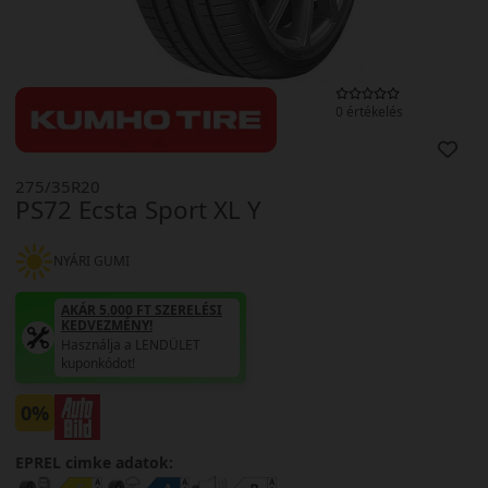
0 értékelés
275/35R20
PS72 Ecsta Sport XL Y
NYÁRI GUMI
AKÁR 5.000 FT SZERELÉSI
KEDVEZMÉNY!
Használja a LENDÜLET
kuponkódot!
0%
EPREL cimke adatok: