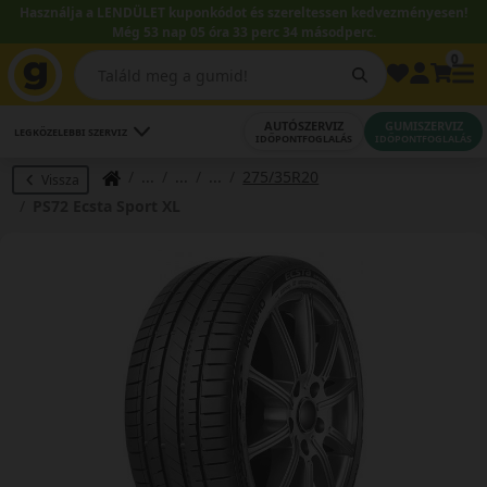
Használja a LENDÜLET kuponkódot és szereltessen kedvezményesen!
Még 53 nap 05 óra 33 perc 34 másodperc.
0
AUTÓSZERVIZ
GUMISZERVIZ
LEGKÖZELEBBI SZERVIZ
IDŐPONTFOGLALÁS
IDŐPONTFOGLALÁS
275/35R20
Vissza
PS72 Ecsta Sport XL