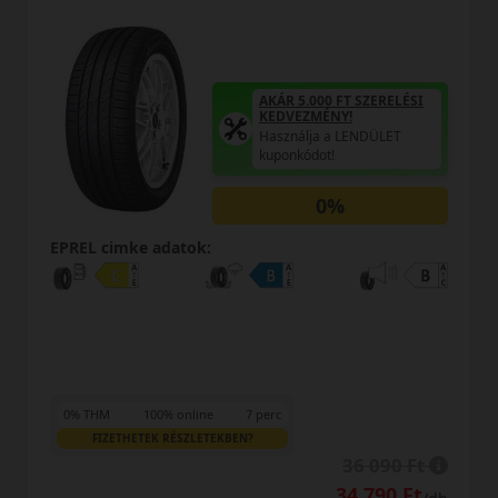
T SZERELÉSI
AKÁR 5.000 FT S
!
KEDVEZMÉNY!
LENDÜLET
Használja a LEN
kuponkódot!
0%
EPREL cimke adatok:
0% THM
100% online
7 perc
FIZETHETEK RÉSZLETEKBEN?
36 090 Ft
37
34 790 Ft
36 