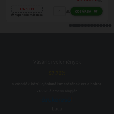
/db
LENDÜLET
db
OSÁRBA
KOSÁ
Kuponkód másolása
Vásárlói vélemények
97.76%
a vásárlók közül ajánlaná ismerősének ezt a boltot.
21659
vélemény alapján
Laca