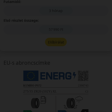
Futamidő:
3 hónap
Első részlet összege:
57 990 Ft
Előbírálat
EU-s abroncscímke