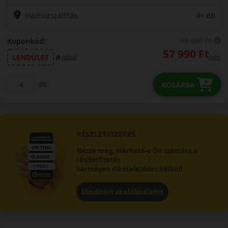
Házhozszállítás
4+ db
59 290 Ft
Kuponkód:
57 990 Ft
LENDÜLET
/db
másol
db
KOSÁRBA
RÉSZLETFIZETÉS
Nézze meg, elérhető-e Ön számára a
részletfizetés
bármilyen elköteleződés nélkül!
Elindítom az előbírálatot