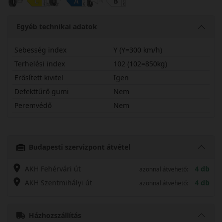
Egyéb technikai adatok
Sebesség index
Y (Y=300 km/h)
Terhelési index
102 (102=850kg)
Erősített kivitel
Igen
Defekttűrő gumi
Nem
Peremvédő
Nem
27535R20YPS72CX
Budapesti szervizpont átvétel
AKH Fehérvári út
4 db
azonnal átvehető:
AKH Szentmihályi út
4 db
azonnal átvehető:
Házhozszállítás