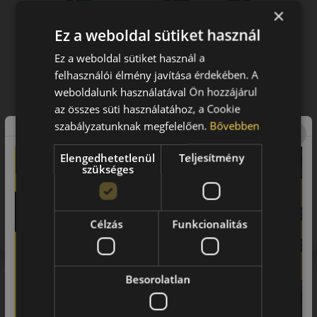
×
Ez a weboldal sütiket használ
Ez a weboldal sütiket használ a
felhasználói élmény javítása érdekében. A
weboldalunk használatával Ön hozzájárul
az összes süti használatához, a Cookie
szabályzatunknak megfelelően.
Bővebben
Elengedhetetlenül
Teljesítmény
szükséges
Figyelem a feltüntetett címke adatok tájékoztató
jellegűek. Előfordulhat, hogy még a korábbi EU-s címkével
Célzás
Funkcionalitás
ellátott abroncs kerül kiszállításra.
Besorolatlan
A márka
Kumho