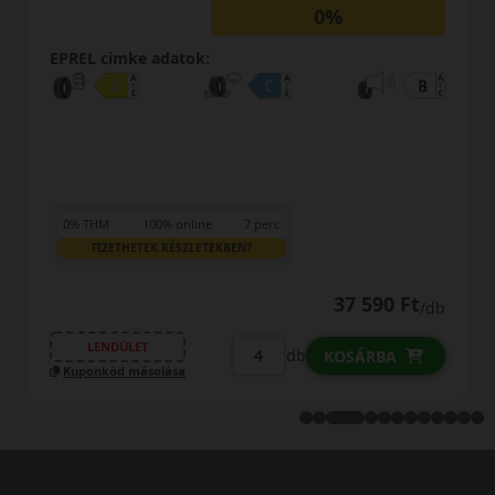
0%
EPREL cimke adatok:
0% THM
100% online
7 perc
FIZETHETEK RÉSZLETEKBEN?
37 590 Ft
/db
LENDÜLET
db
KOSÁRBA
Kuponkód másolása