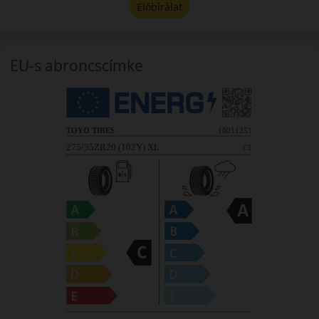
Előbírálat
EU-s abroncscímke