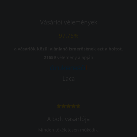
Vásárlói vélemények
97.76%
a vásárlók közül ajánlaná ismerősének ezt a boltot.
21659
vélemény alapján
Laca
-
A bolt vásárlója
Minden tökéletesen működik.