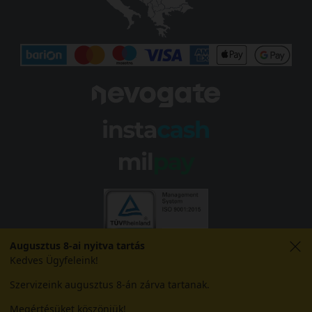
Augusztus 8-ai nyitva tartás
Kedves Ügyfeleink!
Szervizeink augusztus 8-án zárva tartanak.
Megértésüket köszönjük!