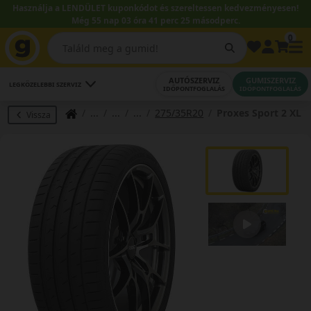
Használja a LENDÜLET kuponkódot és szereltessen kedvezményesen!
Még 55 nap 03 óra 41 perc 25 másodperc.
0
AUTÓSZERVIZ
GUMISZERVIZ
LEGKÖZELEBBI SZERVIZ
IDŐPONTFOGLALÁS
IDŐPONTFOGLALÁS
275/35R20
Proxes Sport 2 XL
Vissza