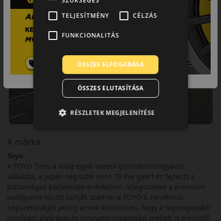
SZÜKSÉGES
TELJESÍTMÉNY
CÉLZÁS
FUNKCIONALITÁS
ÖSSZES ELFOGADÁSA
ÖSSZES ELUTASÍTÁSA
RÉSZLETEK MEGJELENÍTÉSE
A márka
Toyo
A TOYO Tires a világ egyik vezető gumiabroncsgyártó
vállalata, a japán cég több mint 70 éve gyárt és fejleszt a
biztonságos közlekedés érdekében. Világszinten a prémium
autógumik között tartják számon a TOYO-t, rendkívüli
népszerűségét pedig annak köszönheti, hogy a legmagasabb
minőségi elvárásai és innovatív megoldási mellett is elérhető