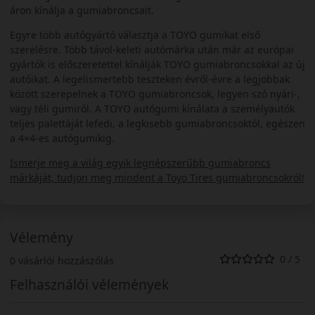
áron kínálja a gumiabroncsait.
Egyre több autógyártó választja a TOYO gumikat első
szerelésre. Több távol-keleti autómárka után már az európai
gyártók is előszeretettel kínálják TOYO gumiabroncsokkal az új
autóikat. A legelismertebb teszteken évről-évre a legjobbak
között szerepelnek a TOYO gumiabroncsok, legyen szó nyári-,
vagy téli gumiról. A TOYO autógumi kínálata a személyautók
teljes palettáját lefedi, a legkisebb gumiabroncsoktól, egészen
a 4×4-es autógumikig.
Ismerje meg a világ egyik legnépszerűbb gumiabroncs
márkáját, tudjon meg mindent a Toyo Tires gumiabroncsokról!
Vélemény
0 / 5
0 vásárlói hozzászólás
Felhasználói vélemények