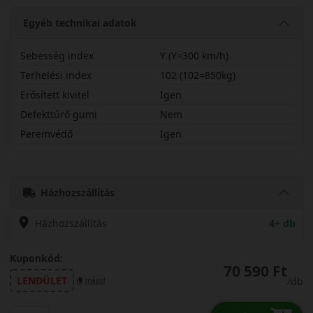
Egyéb technikai adatok
Sebesség index
Y (Y=300 km/h)
Terhelési index
102 (102=850kg)
Erősített kivitel
Igen
Defekttűrő gumi
Nem
Peremvédő
Igen
27535R20YPXSP2X
Házhozszállítás
Házhozszállítás
4+ db
Kuponkód:
70 590 Ft
LENDÜLET
/db
másol