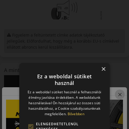
Figyelem a feltüntetett címke adatok tájékoztató
jellegűek. Előfordulhat, hogy még a korábbi EU-s címkével
ellátott abroncs kerül kiszállításra.
×
A mintázat
Ez a weboldal sütiket
használ
Ez a weboldal sütiket használ a felhasználói
élmény javítása érdekében. A weboldalunk
használatával Ön hozzájárul az összes süti
használatához, a Cookie szabályzatunknak
megfelelően.
Bővebben
ELENGEDHETETLENÜL
Bemutató videó a mintáról