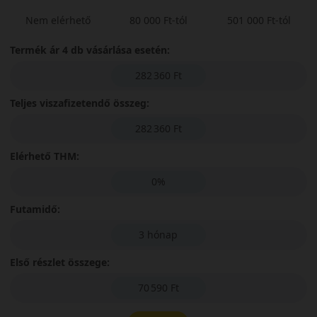
Nem elérhető
80 000 Ft-tól
501 000 Ft-tól
Termék ár 4 db vásárlása esetén:
282 360 Ft
Teljes viszafizetendő összeg:
282 360 Ft
Elérhető THM:
0%
Futamidő:
3 hónap
Első részlet összege:
70 590 Ft