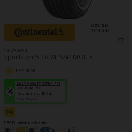
0 értékelés
245/35R19
SportCont5 FR XL SSR MOE Y
NYÁRI GUMI
AKÁR 5.000 FT SZERELÉSI
KEDVEZMÉNY!
Használja a LENDÜLET
kuponkódot!
0%
EPREL cimke adatok: