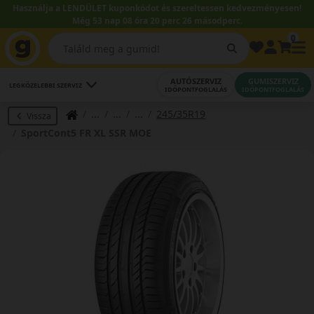
Használja a LENDÜLET kuponkódot és szereltessen kedvezményesen!
Még 53 nap 08 óra 20 perc 26 másodperc.
0
AUTÓSZERVIZ
GUMISZERVIZ
LEGKÖZELEBBI SZERVIZ
IDŐPONTFOGLALÁS
IDŐPONTFOGLALÁS
245/35R19
Vissza
SportCont5 FR XL SSR MOE