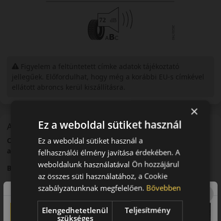
Figyelem a feltüntetett címke adatok tájékoztató
jellegűek. Előfordulhat, hogy még a korábbi EU-s címkével
ellátott abroncs kerül kiszállításra.
×
Ez a weboldal sütiket használ
A mintázat
Ez a weboldal sütiket használ a
Continental SportContact 5 – Magas teljesítményű nyári
abroncs
felhasználói élmény javítása érdekében. A
weboldalunk használatával Ön hozzájárul
Bevezető
az összes süti használatához, a Cookie
A Continental SportContact 5 egy nagy teljesítményű nyári
szabályzatunknak megfelelően.
Bővebben
abroncs, amelyet a sportos vezetés igényeihez terveztek.
Elengedhetetlenül
Teljesítmény
Futófelület és tapadás
szükséges