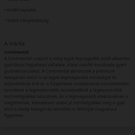
• Kiváló tapadás
• Stabil irányíthatóság
A márka
Continental
A Continental csoport a világ egyik legnagyobb autói-alkatrész
gyártással foglalkozó vállalata. Közel másfél évszázada gyárt
gumiabroncsokat. A Continental abroncsok a prémium
kategórián belül is az egyik legmagasabb minőséget és
teljesítményt érik el. A folyamatos innovációnak köszönhetően
termékeik a legmodernebb összetevőkből a legkorszerűbb
technológiákkal készülnek, és a legmagasabb elvárásoknak is
megfelelnek. Németesen stabil jó minőségükkel még a gyár
alsó is közép kategóriás termékei is felhívják magukra a
figyelmet.