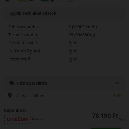
Egyéb technikai adatok
Sebesség index
Y (Y=300 km/h)
Terhelési index
93 (93=650kg)
Erősített kivitel
Igen
Defekttűrő gumi
Igen
Peremvédő
Igen
24535R19YSPCT5
Házhozszállítás
Házhozszállítás
1 db
Kuponkód:
78 190 Ft
LENDÜLET
/db
másol