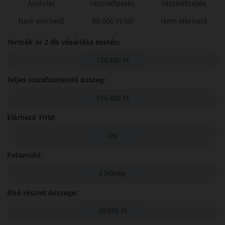
Áruhitel
részletfizetés
részletfizetés
Nem elérhető
80 000 Ft-tól
Nem elérhető
Termék ár 2 db vásárlása esetén:
156 380 Ft
Teljes viszafizetendő összeg:
156 380 Ft
Elérhető THM:
0%
Futamidő:
3 hónap
Első részlet összege:
39 095 Ft