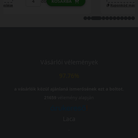
db
KOSÁRBA
Kuponkód másolása
Vásárlói vélemények
97.76%
a vásárlók közül ajánlaná ismerősének ezt a boltot.
21659
vélemény alapján
Laca
-