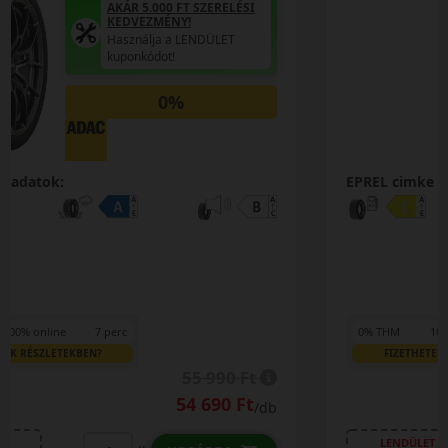
AKÁR 5.000 FT SZERELÉSI
KEDVEZMÉNY!
Használja a LENDÜLET
kuponkódot!
0%
EPREL cimke adatok:
0% THM
100% online
7 perc
FIZETHETEK RÉSZLETEKBEN?
27 390 Ft
/db
LENDÜLET