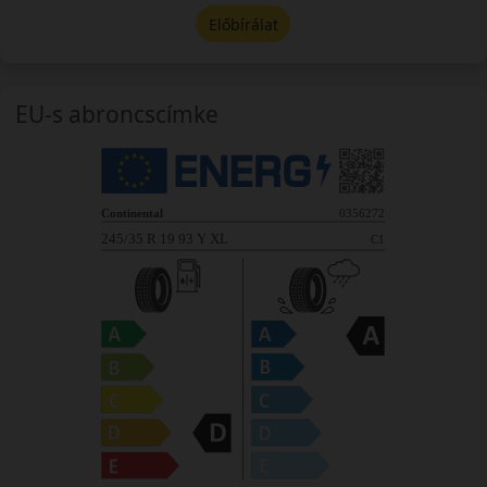
Előbírálat
EU-s abroncscímke