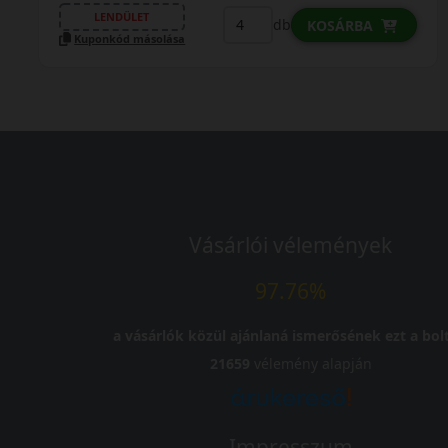
LENDÜLET
db
KOSÁRBA
Kuponkód másolása
Vásárlói vélemények
97.76%
a vásárlók közül ajánlaná ismerősének ezt a bolt
21659
vélemény alapján
Impresszum