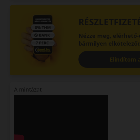
RÉSZLETFIZET
Nézze meg, elérhető-e
bármilyen elköteleződ
Elindítom a
A mintázat