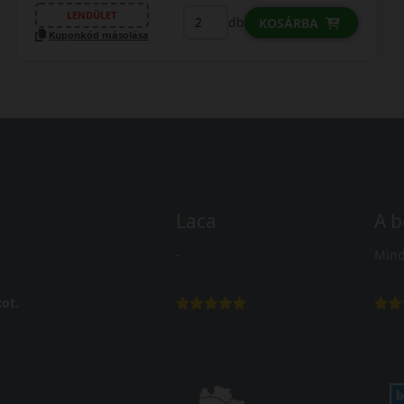
LENDÜLET
db
KOSÁRBA
Kuponkód másolása
Laca
A b
-
Mind
ot.