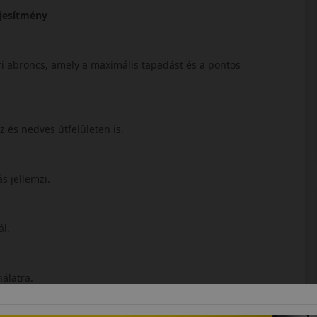
ljesítmény
ri abroncs, amely a maximális tapadást és a pontos
az és nedves útfelületen is.
s jellemzi.
ál.
nálatra.