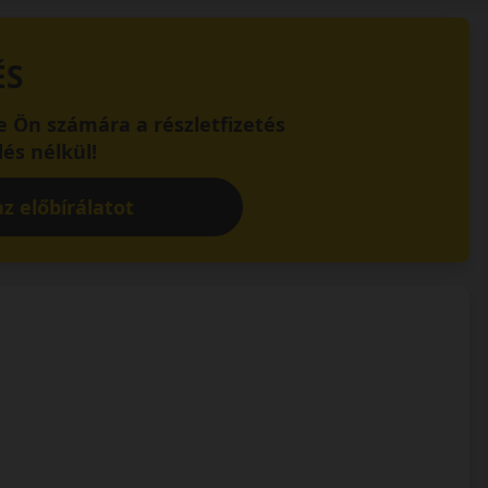
ÉS
 Ön számára a részletfizetés
és nélkül!
z előbírálatot