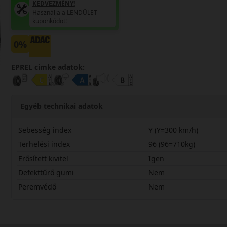
KEDVEZMÉNY!
Használja a LENDÜLET
kuponkódot!
0%
EPREL cimke adatok:
Egyéb technikai adatok
Sebesség index
Y (Y=300 km/h)
Terhelési index
96 (96=710kg)
Erősített kivitel
Igen
Defekttűrő gumi
Nem
Peremvédő
Nem
24535R21YSC7X