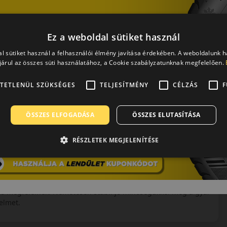
 készült.
Ez a weboldal sütiket használ
l sütiket használ a felhasználói élmény javítása érdekében. A weboldalunk 
árul az összes süti használatához, a Cookie szabályzatunknak megfelelően.
TETLENÜL SZÜKSÉGES
TELJESÍTMÉNY
CÉLZÁS
F
ÖSSZES ELFOGADÁSA
ÖSSZES ELUTASÍTÁSA
RÉSZLETEK MEGJELENÍTÉSE
sz gyártással foglalkozó vállalata. Közel másfél évszázada
 kategórián belül is az egyik legmagasabb minőséget és
tően termékeik a legmodernebb összetevőkből a legkorszerűbb
is megfelelnek. Németesen stabil jó minőségükkel még a gyár
elmet.