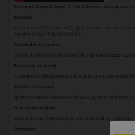
Continental SportContact 7 – Következő szintű sportos te
Bevezető
A Continental SportContact 7 egy új generációs sportos nyá
irányíthatóságot helyezi előtérbe.
Futófelület és tapadás
Modern futófelületi kialakítása kiváló tapadást biztosít szár
Biztonsági jellemzők
Kiszámítható fékteljesítmény és magas szintű menetstabilitá
Komfort és zajszint
Sportos karaktere ellenére is kiegyensúlyozott komfortot kín
Felhasználási ajánlás
Sportos és nagy teljesítményű személyautókhoz, nyári hasz
Összegzés