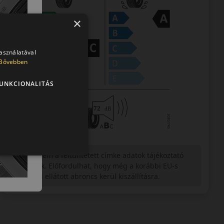
×
használatával
Bővebben
UNKCIONALITÁS
Figyelem a feltüntetett címke adatok tájékoztató
jellegűek. Előfordulhat, hogy még a korábbi EU-s
címkével ellátott abroncs kerül kiszállításra.