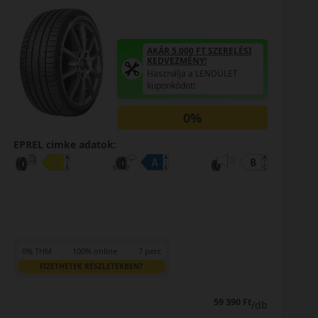
AKÁR 5.000 FT SZERELÉSI
KEDVEZMÉNY!
Használja a LENDÜLET
kuponkódot!
0%
EPREL cimke adatok:
0% THM
100% online
7 perc
FIZETHETEK RÉSZLETEKBEN?
76 590 Ft
/db