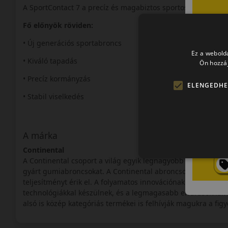
A SportContact 7 a precíz és magabiztos sportos vezetéshez
Fő előnyök röviden:
• Új generációs sportabroncs
Ez a webolda
• Kiváló tapadás
Ön hozzáj
• Precíz kormányzás
ELENGEDHE
• Stabil viselkedés
A márka
Continental
A Continental csoport a világ egyik legnagyobb autói-alkatré
gyárt gumiabroncsokat. A Continental abroncsok a prémium
teljesítményt érik el. A folyamatos innovációnak köszönhe
technológiákkal készülnek, és a legmagasabb elvárásoknak 
alsó is közép kategóriás termékei is felhívják magukra a figy