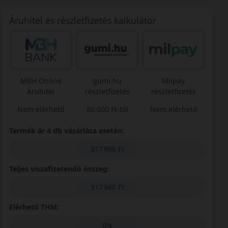
Áruhitel és részletfizetés kalkulátor
MBH Online
gumi.hu
Milpay
Áruhitel
részletfizetés
részletfizetés
Nem elérhető
80 000 Ft-tól
Nem elérhető
Termék ár 4 db vásárlása esetén:
317 960 Ft
Teljes viszafizetendő összeg:
317 960 Ft
Elérhető THM:
0%