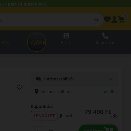
 31 perc 49 másodperc.
0
AJÁNDÉKUTALVÁNY
zetés
Hírek
Kapcsolat
Házhozszállítás
Házhozszállítás
4+ db
Kuponkód:
79 490 Ft
LENDÜLET
/db
másol