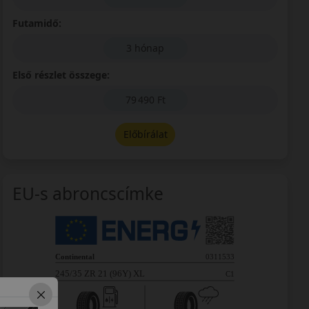
Futamidő:
3 hónap
Első részlet összege:
79 490 Ft
Előbírálat
EU-s abroncscímke