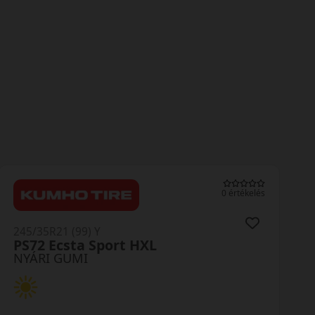
0 értékelés
245/35R21 (96) Y
FK510 XL MFS
NYÁRI GUMI