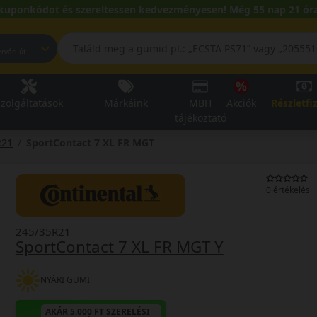
kuponkódot és szereltessen kedvezményesen! Még 55 nap 21 óra
pest, Fehérvári út
zolgáltatások
Márkáink
MBH
Akciók
Részletfi
tájékoztató
R21
SportContact 7 XL FR MGT
0 értékelés
245/35R21
SportContact 7 XL FR MGT Y
NYÁRI GUMI
AKÁR 5.000 FT SZERELÉSI