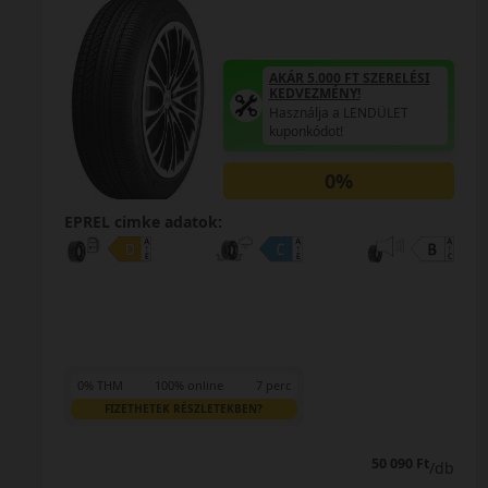
AKÁR 5.000 FT SZERELÉSI
KEDVEZMÉNY!
Használja a LENDÜLET
kuponkódot!
0%
EPREL cimke adatok:
0% THM
100% online
7 perc
FIZETHETEK RÉSZLETEKBEN?
68 690 Ft
/db