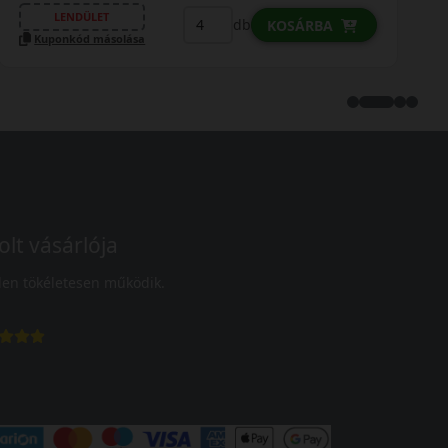
LENDÜLET
db
KOSÁRBA
Kuponkód másolása
olt vásárlója
en tökéletesen működik.