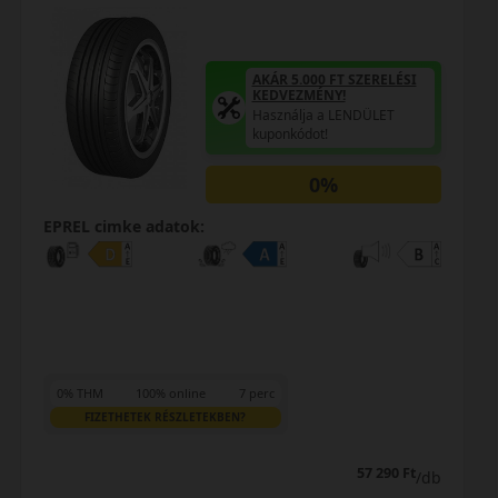
AKÁR 5.000 FT SZERELÉSI
KEDVEZMÉNY!
Használja a LENDÜLET
kuponkódot!
0%
EPREL cimke adatok:
0% THM
100% online
7 perc
FIZETHETEK RÉSZLETEKBEN?
68 690 Ft
/db