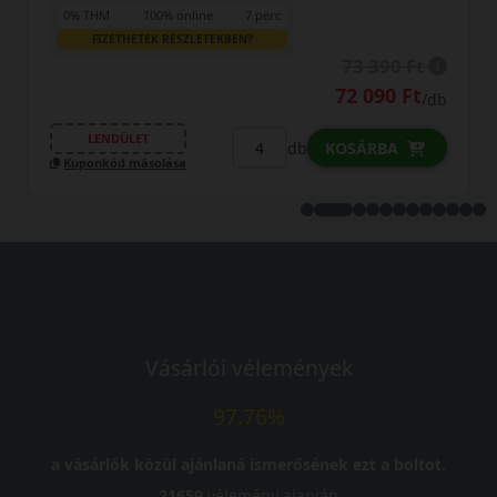
rc
0% THM
100% online
7 perc
FIZETHETEK RÉSZLETEKBEN?
73 390 Ft
72 090 Ft
/db
LENDÜLET
db
KOSÁRBA
Kuponkód másolása
Vásárlói vélemények
97.76%
a vásárlók közül ajánlaná ismerősének ezt a boltot.
21659
vélemény alapján