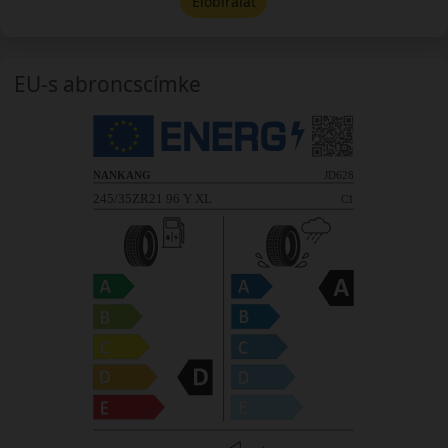
Előbírálat
EU-s abroncscímke