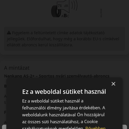
Figyelem a feltüntetett címke adatok tájékoztató
jellegűek. Előfordulhat, hogy még a korábbi EU-s címkével
ellátott abroncs kerül kiszállításra.
A mintázat
Nankang AS-2+ – Sportos nyári személyautó-abroncs
×
Bevezető
Ez a weboldal sütiket használ
A Nankang AS-2+ egy nyári sportabroncs, amelyet
Ez a weboldal sütiket használ a
személyautók dinamikus vezetéséhez fejlesztettek.
felhasználói élmény javítása érdekében. A
Futófelület és tapadás
weboldalunk használatával Ön hozzájárul
az összes süti használatához, a Cookie
Aszimmetrikus futófelületi mintázata stabil tapadást biztosít
szabályzatunknak megfelelően.
Bővebben
száraz és nedves útfelületen.