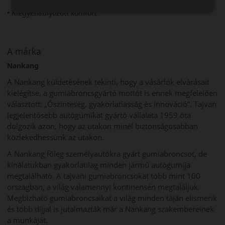
• Kiegyensúlyozott komfort
A márka
Nankang
A Nankang küldetésének tekinti, hogy a vásárlók elvárásait
kielégítse, a gumiabroncsgyártó mottót is ennek megfelelően
választott: „Őszinteség, gyakorlatiasság és innováció”. Tajvan
legjelentősebb autógumikat gyártó vállalata 1959 óta
dolgozik azon, hogy az utakon minél biztonságosabban
közlekedhessünk az utakon.
A Nankang főleg személyautókra gyárt gumiabroncsot, de
kínálatukban gyakorlatilag minden jármű autógumija
megtalálható. A tajvani gumiabroncsokat több mint 100
országban, a világ valamennyi kontinensén megtaláljuk.
Megbízható gumiabroncsaikat a világ minden táján elismerik
és több díjjal is jutalmazták már a Nankang szakembereinek
a munkáját.