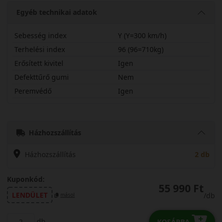
Egyéb technikai adatok
Sebesség index
Y (Y=300 km/h)
Terhelési index
96 (96=710kg)
Erősített kivitel
Igen
Defekttűrő gumi
Nem
Peremvédő
Igen
24535R21YAS2PX
Házhozszállítás
Házhozszállítás
2 db
Kuponkód:
55 990 Ft
LENDÜLET
/db
másol
db
KOSÁRBA