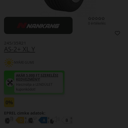
0 értékelés
245/35R21
AS-2+ XL Y
NYÁRI GUMI
AKÁR 5.000 FT SZERELÉSI
KEDVEZMÉNY!
Használja a LENDÜLET
kuponkódot!
0%
EPREL cimke adatok: