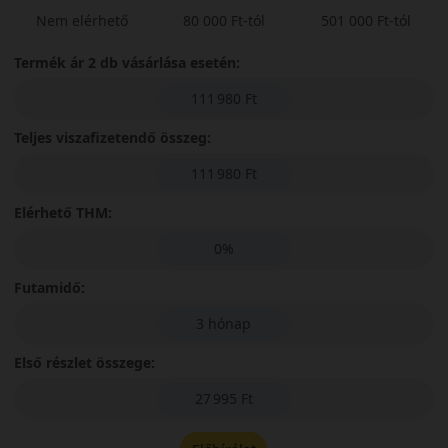
Nem elérhető
80 000 Ft-tól
501 000 Ft-tól
Termék ár 2 db vásárlása esetén:
111 980 Ft
Teljes viszafizetendő összeg:
111 980 Ft
Elérhető THM:
0%
Futamidő:
3 hónap
Első részlet összege:
27 995 Ft