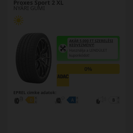
RS01+ XL
NYÁRI GUMI
ÁR 5.000 FT SZERELÉSI
EDVEZMÉNY!
sználja a LENDÜLET
AKÁR 
ponkódot!
KEDV
Haszn
0%
kupon
EPREL cimke adatok: