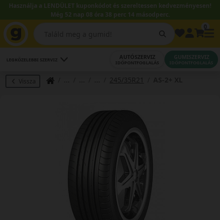
Használja a LENDÜLET kuponkódot és szereltessen kedvezményesen!
Még 52 nap 08 óra 38 perc 13 másodperc.
0
AUTÓSZERVIZ
GUMISZERVIZ
LEGKÖZELEBBI SZERVIZ
IDŐPONTFOGLALÁS
IDŐPONTFOGLALÁS
245/35R21
AS-2+ XL
Vissza