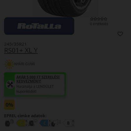
0 értékelés
245/35R21
RS01+ XL Y
NYÁRI GUMI
AKÁR 5.000 FT SZERELÉSI
KEDVEZMÉNY!
Használja a LENDÜLET
kuponkódot!
0%
EPREL cimke adatok: