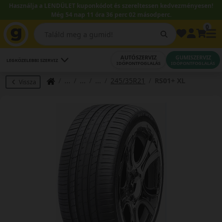
Használja a LENDÜLET kuponkódot és szereltessen kedvezményesen!
Még 54 nap 11 óra 36 perc 02 másodperc.
0
AUTÓSZERVIZ
GUMISZERVIZ
LEGKÖZELEBBI SZERVIZ
IDŐPONTFOGLALÁS
IDŐPONTFOGLALÁS
245/35R21
RS01+ XL
Vissza