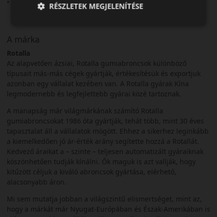
• Dinamikus vezetési élmény
RÉSZLETEK MEGJELENÍTÉSE
A márka
Rotalla
Az alapvetően ázsiai, Rotalla gumiabroncsok különböző
típusait más-más cégek gyártják, értékesítésük és exportjuk
azonban egy vállalat kezében van. A Rotalla gyárak Kína
legmodernebb és legfejlettebb gyárai közé tartoznak.
A manapság már világmárkának számító Rotalla
gumiabroncsokat 1986 óta gyártják, tehát több, mint 30 éves
tapasztalat áll a vállalatok mögött. Ehhez a sikerhez leginkább
a kiemelkedően jó ár-érték arány segítette hozzá a Rotallát.
Kedvező áraikat a – szinte – teljesen automatizált gyáraiknak
köszönhetően tudják kínálni. Ők maguk is azt vallják, hogy
kitűzött céljuk a kiváló abroncsok gyártása, elérhető,
alacsonyabb áron.
Mi sem mutatja jobban a világszintű elismertséget, mint az,
hogy a márkát már Nyugat-Európában és Észak-Amerikában is