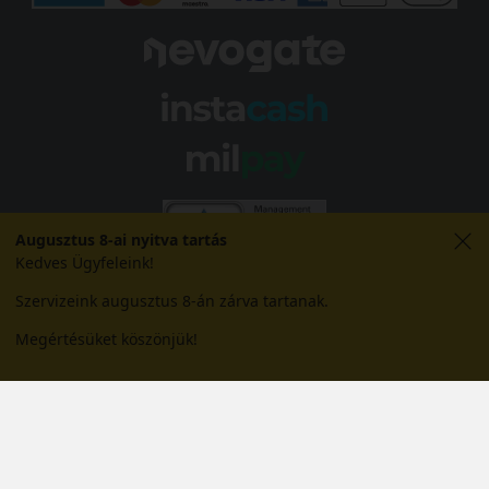
Augusztus 8-ai nyitva tartás
Kedves Ügyfeleink!
Szervizeink augusztus 8-án zárva tartanak.
Megértésüket köszönjük!