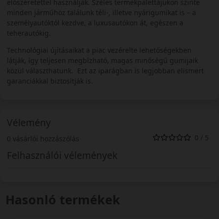
előszeretettel használják. Széles termékpalettájukon szinte
minden járműhöz találunk téli-, illetve nyárigumikat is – a
személyautóktól kezdve, a luxusautókon át, egészen a
teherautókig.
Technológiai újításaikat a piac vezérelte lehetőségekben
látják, így teljesen megbízható, magas minőségű gumijaik
közül választhatunk. Ezt az iparágban is legjobban elismert
garanciákkal biztosítják is.
Vélemény
0 / 5
0 vásárlói hozzászólás
Felhasználói vélemények
Hasonló termékek