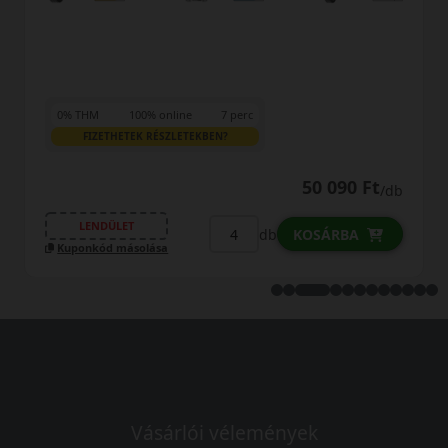
0% THM
100% online
7 perc
FIZETHETEK RÉSZLETEKBEN?
50 090 Ft
/db
LENDÜLET
db
KOSÁRBA
Kuponkód másolása
Vásárlói vélemények