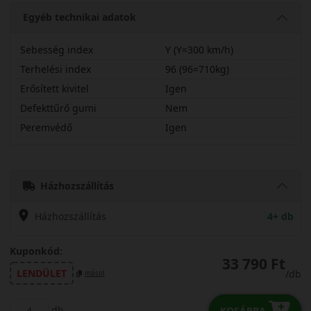
Egyéb technikai adatok
Sebesség index
Y (Y=300 km/h)
Terhelési index
96 (96=710kg)
Erősített kivitel
Igen
Defekttűrő gumi
Nem
Peremvédő
Igen
24535R21YRS01PX
Házhozszállítás
Házhozszállítás
4+ db
Kuponkód:
33 790 Ft
LENDÜLET
/db
másol
db
KOSÁRBA