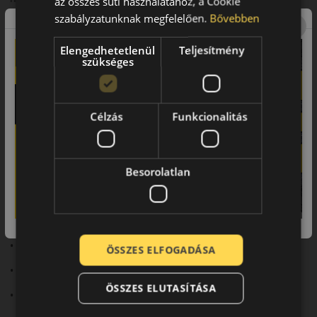
az összes süti használatához, a Cookie
szabályzatunknak megfelelően.
Bővebben
Biztonsági jellemzők
Precíz irányíthatóság és stabil fékezési teljesítmény.
Elengedhetetlenül
Teljesítmény
szükséges
Komfort és zajszint
Sportos karakter mellett is megfelelő komfort.
Célzás
Funkcionalitás
Felhasználási ajánlás
Sportos személyautókhoz.
Besorolatlan
Összegzés
Az RS01+ jó választás a dinamikus nyári vezetéshez.
Fő előnyök röviden:
• Sportos tapadás
ÖSSZES ELFOGADÁSA
• Stabil irányíthatóság
ÖSSZES ELUTASÍTÁSA
• Precíz kormányreakció