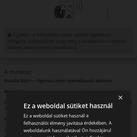
Figyelem a feltüntetett címke adatok tájékoztató
jellegűek. Előfordulhat, hogy még a korábbi EU-s címkével
ellátott abroncs kerül kiszállításra.
A mintázat
Rotalla RS01+ – Sportos nyári személyautó-abroncs
Bevezető
×
A Rotalla RS01+ egy sportos nyári abroncs, amelyet dinamikus
Ez a weboldal sütiket használ
vezetéshez fejlesztettek.
Ez a weboldal sütiket használ a
Futófelület és tapadás
felhasználói élmény javítása érdekében. A
Sportos futófelületi mintázata kiváló tapadást biztosít
weboldalunk használatával Ön hozzájárul
nagyobb sebességnél.