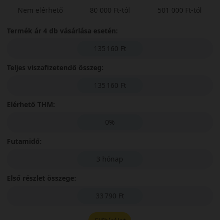
Nem elérhető
80 000 Ft-tól
501 000 Ft-tól
Termék ár 4 db vásárlása esetén:
135 160 Ft
Teljes viszafizetendő összeg:
135 160 Ft
Elérhető THM:
0%
Futamidő:
3 hónap
Első részlet összege:
33 790 Ft