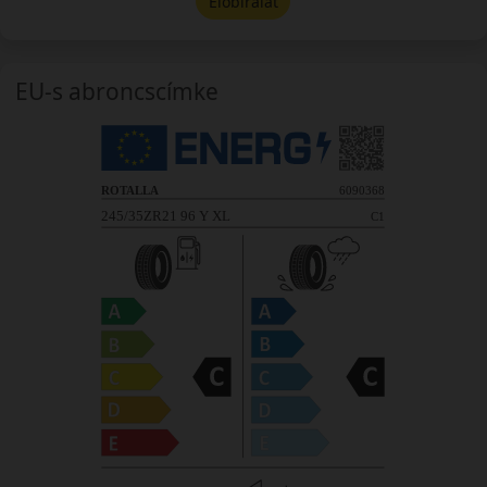
Előbírálat
EU-s abroncscímke