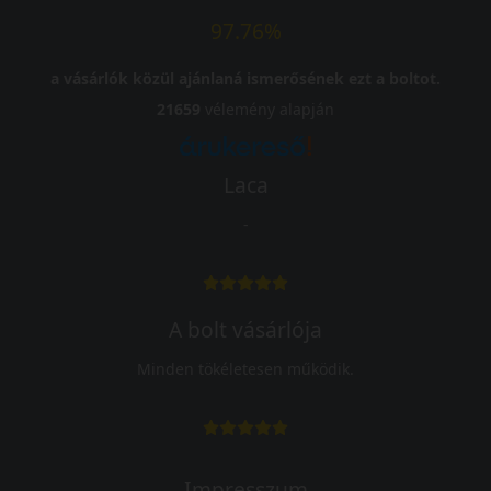
97.76%
a vásárlók közül ajánlaná ismerősének ezt a boltot.
21659
vélemény alapján
Laca
-
A bolt vásárlója
Minden tökéletesen működik.
Impresszum