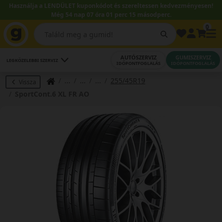
Használja a LENDÜLET kuponkódot és szereltessen kedvezményesen!
Még 54 nap 07 óra 01 perc 14 másodperc.
0
AUTÓSZERVIZ
GUMISZERVIZ
LEGKÖZELEBBI SZERVIZ
IDŐPONTFOGLALÁS
IDŐPONTFOGLALÁS
255/45R19
Vissza
SportCont.6 XL FR AO