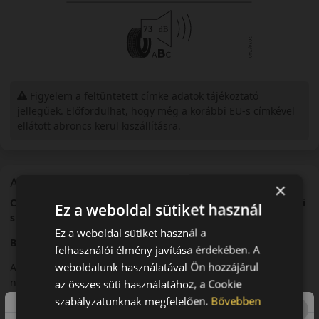
Figyelem a feltüntetett címke adatok tájékoztató
jellegűek. Előfordulhat, hogy még a korábbi EU-s címkével
ellátott abroncs kerül kiszállításra.
A mintázat
×
Continental SportContact 6 – Ultra nagy teljesítményű nyári
Ez a weboldal sütiket használ
sportabroncs
Ez a weboldal sütiket használ a
Bevezető
felhasználói élmény javítása érdekében. A
weboldalunk használatával Ön hozzájárul
A Continental SportContact 6 egy ultra nagy teljesítményű
nyári abroncs, amelyet kifejezetten sportos és nagy
az összes süti használatához, a Cookie
teljesítményű járművekhez fejlesztettek.
szabályzatunknak megfelelően.
Bővebben