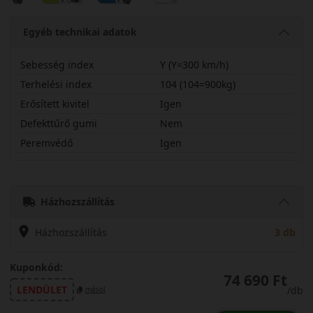
Egyéb technikai adatok
Sebesség index
Y (Y=300 km/h)
Terhelési index
104 (104=900kg)
Erősített kivitel
Igen
Defekttűrő gumi
Nem
Peremvédő
Igen
25545R19YSC6X
Házhozszállítás
Házhozszállítás
3 db
Kuponkód:
74 690 Ft
LENDÜLET
/db
másol