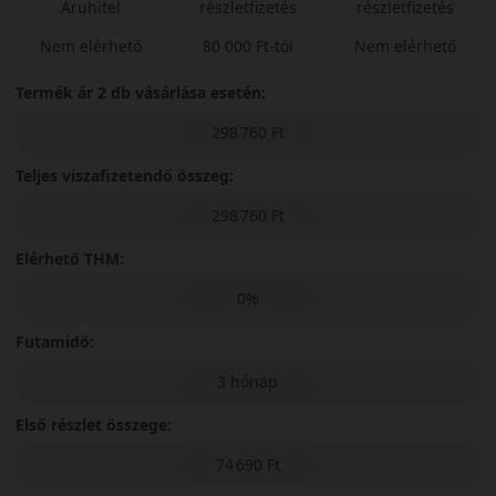
Áruhitel
részletfizetés
részletfizetés
Nem elérhető
80 000 Ft-tól
Nem elérhető
Termék ár 2 db vásárlása esetén:
298 760 Ft
Teljes viszafizetendő összeg:
298 760 Ft
Elérhető THM:
0%
Futamidő:
3 hónap
Első részlet összege:
74 690 Ft