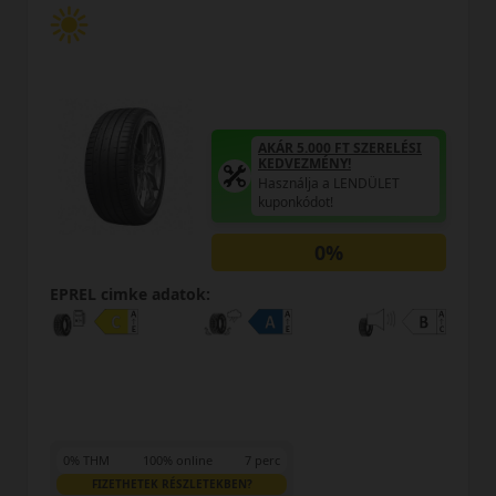
AKÁR 5.000 FT SZERELÉSI
KEDVEZMÉNY!
Használja a LENDÜLET
kuponkódot!
0%
:
EPREL cimke adatok:
e
7 perc
TEKBEN?