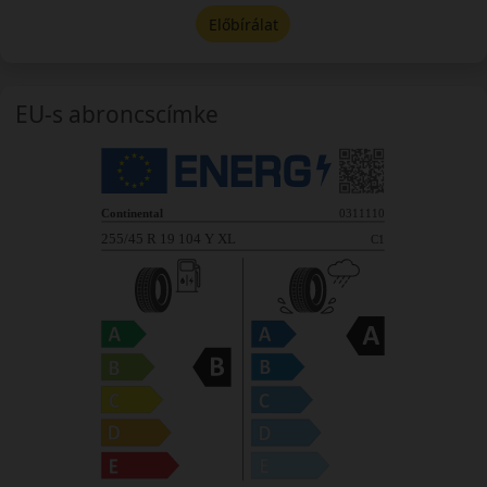
Előbírálat
EU-s abroncscímke