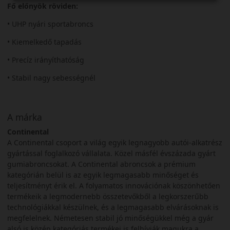
Fő előnyök röviden:
• UHP nyári sportabroncs
• Kiemelkedő tapadás
• Precíz irányíthatóság
• Stabil nagy sebességnél
A márka
Continental
A Continental csoport a világ egyik legnagyobb autói-alkatrész
gyártással foglalkozó vállalata. Közel másfél évszázada gyárt
gumiabroncsokat. A Continental abroncsok a prémium
kategórián belül is az egyik legmagasabb minőséget és
teljesítményt érik el. A folyamatos innovációnak köszönhetően
termékeik a legmodernebb összetevőkből a legkorszerűbb
technológiákkal készülnek, és a legmagasabb elvárásoknak is
megfelelnek. Németesen stabil jó minőségükkel még a gyár
alsó is közép kategóriás termékei is felhívják magukra a