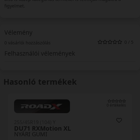
figyelmet.
Vélemény
0 / 5
0 vásárlói hozzászólás
Felhasználói vélemények
Hasonló termékek
0 értékelés
255/45R19 (104) Y
n XL
TH202 EffeXSport
NYÁRI GUMI