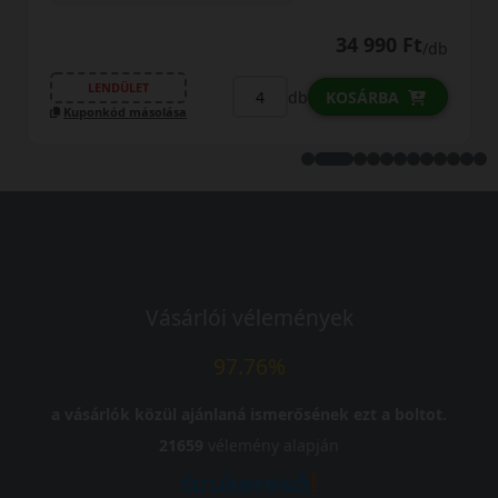
LENDÜLET
34 990 Ft
/db
Kuponkód másolása
db
KOSÁRBA
Vásárlói vélemények
97.76%
a vásárlók közül ajánlaná ismerősének ezt a boltot.
21659
vélemény alapján