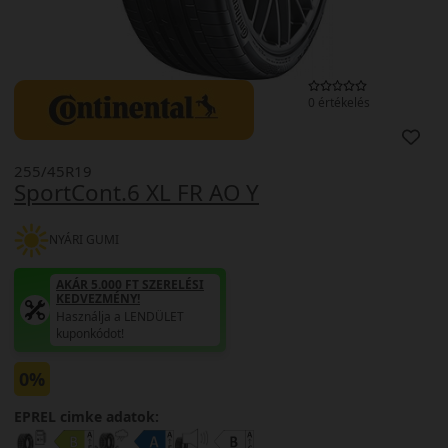
0 értékelés
255/45R19
SportCont.6 XL FR AO Y
NYÁRI GUMI
AKÁR 5.000 FT SZERELÉSI
KEDVEZMÉNY!
Használja a LENDÜLET
kuponkódot!
0%
EPREL cimke adatok: