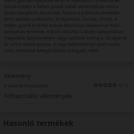
fejlett gyártási eljárásoknak és a folyamatos innovációnak
köszönhetően a Falken gumik valódi versenytársai nem a
közép kategóriás abroncsok, hanem a prémium termékek
(mint például a Michelin, Bridgestone, Dunlop, Pirelli). A
Falken gumik ár/érték aránya felülmúlja valamennyi felső
kategóriás terméket. Kitűnő választás a közép kategóriában
magasabb teljesítményre vágyó autósok számára. Terepjárók
és SUV-k ideális gumija. A nagy teljesítményű sport autók,
luxus limuzinok kategóriájában a legjobb vétel.
Vélemény
0 / 5
0 vásárlói hozzászólás
Felhasználói vélemények
Hasonló termékek