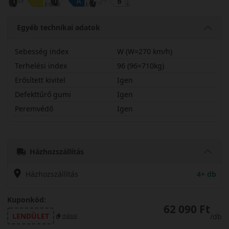
Egyéb technikai adatok
Sebesség index
W (W=270 km/h)
Terhelési index
96 (96=710kg)
Erősített kivitel
Igen
Defekttűrő gumi
Igen
Peremvédő
Igen
22545R19WFK520X
Házhozszállítás
Házhozszállítás
4+ db
Kuponkód:
62 090 Ft
LENDÜLET
/db
másol