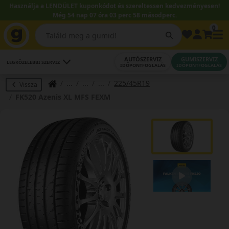
Használja a LENDÜLET kuponkódot és szereltessen kedvezményesen!
Még 54 nap 07 óra 03 perc 57 másodperc.
0
AUTÓSZERVIZ
GUMISZERVIZ
LEGKÖZELEBBI SZERVIZ
IDŐPONTFOGLALÁS
IDŐPONTFOGLALÁS
225/45R19
Vissza
FK520 Azenis XL MFS FEXM