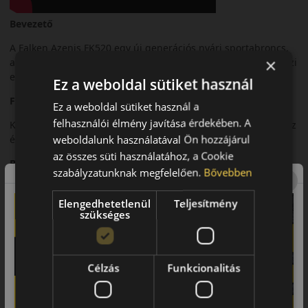
Bevezető
A Falken Azenis FK520 egy új generációs nyári sportabroncs,
×
amely a fokozott tapadást és a pontos irányíthatóságot helyezi
előtérbe.
Ez a weboldal sütiket használ
Futófelület és tapadás
Ez a weboldal sütiket használ a
felhasználói élmény javítása érdekében. A
Korszerű futófelületi kialakítása kiváló tapadást biztosít száraz
weboldalunk használatával Ön hozzájárul
és nedves útfelületen.
az összes süti használatához, a Cookie
Biztonsági jellemzők
szabályzatunknak megfelelően.
Bővebben
Rövid fékút és kiszámítható menetstabilitás jellemzi.
Elengedhetetlenül
Teljesítmény
Komfort és zajszint
szükséges
Sportos karaktere mellett is kiegyensúlyozott komfortot kínál.
Felhasználási ajánlás
Célzás
Funkcionalitás
Nagy teljesítményű személyautókhoz, sportos nyári
vezetéshez.