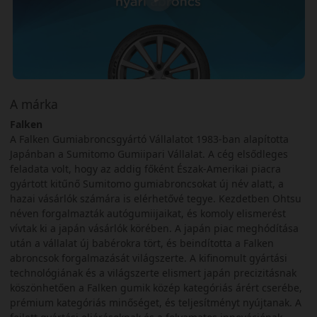
A márka
Falken
A Falken Gumiabroncsgyártó Vállalatot 1983-ban alapította
Japánban a Sumitomo Gumiipari Vállalat. A cég elsődleges
feladata volt, hogy az addig főként Észak-Amerikai piacra
gyártott kitűnő Sumitomo gumiabroncsokat új név alatt, a
hazai vásárlók számára is elérhetővé tegye. Kezdetben Ohtsu
néven forgalmazták autógumiijaikat, és komoly elismerést
vívtak ki a japán vásárlók körében. A japán piac meghódítása
után a vállalat új babérokra tört, és beindította a Falken
abroncsok forgalmazását világszerte. A kifinomult gyártási
technológiának és a világszerte elismert japán precizitásnak
köszönhetően a Falken gumik közép kategóriás árért cserébe,
prémium kategóriás minőséget, és teljesítményt nyújtanak. A