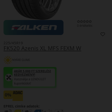
0 értékelés
225/45R19
FK520 Azenis XL MFS FEXM W
NYÁRI GUMI
AKÁR 5.000 FT SZERELÉSI
KEDVEZMÉNY!
Használja a LENDÜLET
kuponkódot!
0%
EPREL cimke adatok: