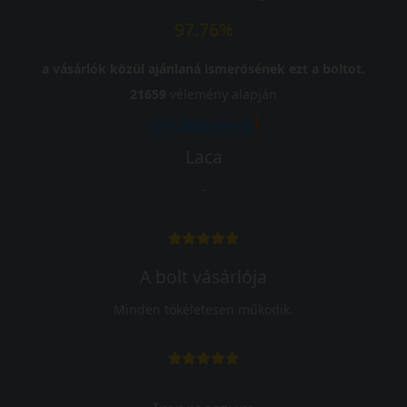
97.76%
a vásárlók közül ajánlaná ismerősének ezt a boltot.
21659
vélemény alapján
Laca
-
A bolt vásárlója
Minden tökéletesen működik.