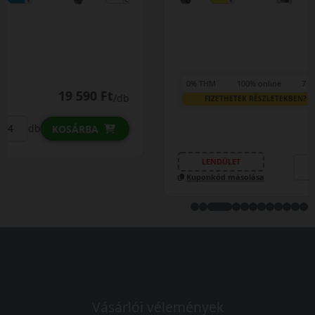
0% THM
100% online
7 perc
FIZETHETEK RÉSZLETEKBEN?
27 290 Ft
/db
LENDÜLET
db
KOSÁRBA
Kuponkód másolása
Vásárlói vélemények