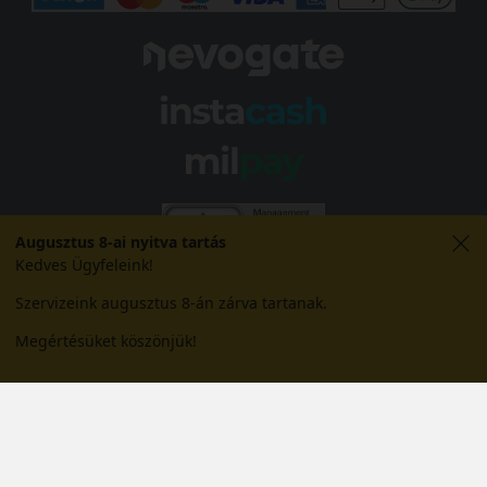
Augusztus 8-ai nyitva tartás
Kedves Ügyfeleink!
Szervizeink augusztus 8-án zárva tartanak.
Megértésüket köszönjük!