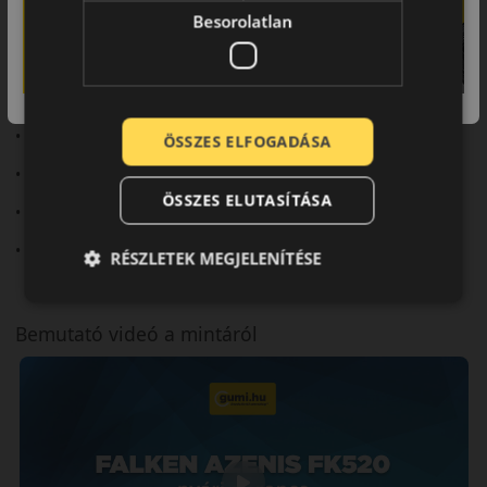
Besorolatlan
Összegzés
Az Azenis FK520 ideális választás a modern sportos autókhoz.
Fő előnyök röviden:
• Új generációs sportabroncs
ÖSSZES ELFOGADÁSA
• Kiváló tapadás
ÖSSZES ELUTASÍTÁSA
• Precíz irányíthatóság
• Rövid fékút
RÉSZLETEK MEGJELENÍTÉSE
Bemutató videó a mintáról