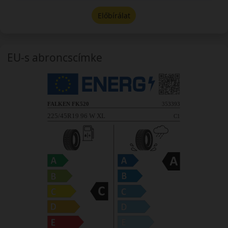
Előbírálat
EU-s abroncscímke