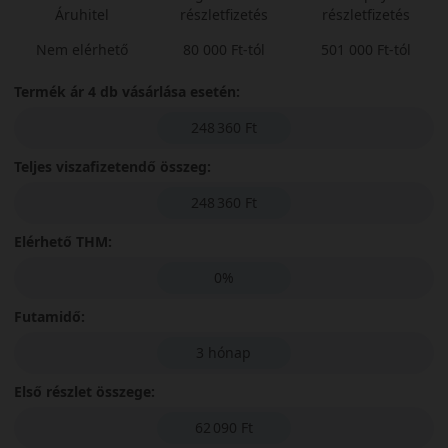
Áruhitel
részletfizetés
részletfizetés
Nem elérhető
80 000 Ft-tól
501 000 Ft-tól
Termék ár 4 db vásárlása esetén:
248 360 Ft
Teljes viszafizetendő összeg:
248 360 Ft
Elérhető THM:
0%
Futamidő:
3 hónap
Első részlet összege:
62 090 Ft