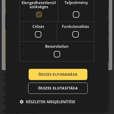
Futófelület és tapadás
Elengedhetetlenül
Teljesítmény
szükséges
Aszimmetrikus mintázata stabil tapadást és egyenletes kopást
biztosít.
Biztonsági jellemzők
Célzás
Funkcionalitás
Megbízható fékezési teljesítmény és kiváló menetstabilitás
jellemzi.
Besorolatlan
Komfort és zajszint
Kiegyensúlyozott zajszint és komfortos utazás.
Felhasználási ajánlás
Széles méretválasztékban személyautókhoz, nyári
ÖSSZES ELFOGADÁSA
használatra.
ÖSSZES ELUTASÍTÁSA
Összegzés
A PremiumContact 6 sokoldalú választás a mindennapi és
RÉSZLETEK MEGJELENÍTÉSE
hosszabb utakhoz egyaránt.
Fő előnyök röviden: