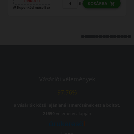
27 290 Ft
/db
LENDÜLET
db
KOSÁRBA
Kuponkód másolása
Vásárlói vélemények
97.76%
a vásárlók közül ajánlaná ismerősének ezt a boltot.
21659
vélemény alapján