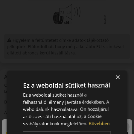
Figyelem a feltüntetett címke adatok tájékoztató
jellegűek. Előfordulhat, hogy még a korábbi EU-s címkével
ellátott abroncs kerül kiszállításra.
×
A mintázat
Ez a weboldal sütiket használ
Continental PremiumContact 6 – Precíz irányíthatóság és
biztonság
Ez a weboldal sütiket használ a
felhasználói élmény javítása érdekében. A
Bevezető
weboldalunk használatával Ön hozzájárul
A Continental PremiumContact 6 egy modern nyári abroncs,
az összes süti használatához, a Cookie
amelyet pontos kormányreakciókra és magas szintű
szabályzatunknak megfelelően.
Bővebben
biztonságra optimalizáltak.