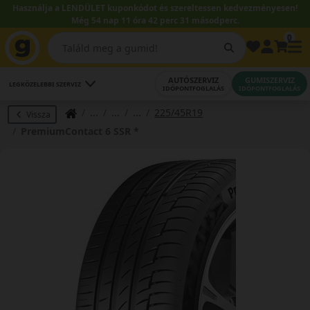
Használja a LENDÜLET kuponkódot és szereltessen kedvezményesen!
Még 54 nap 11 óra 42 perc 31 másodperc.
0
AUTÓSZERVIZ
GUMISZERVIZ
LEGKÖZELEBBI SZERVIZ
IDŐPONTFOGLALÁS
IDŐPONTFOGLALÁS
225/45R19
Vissza
PremiumContact 6 SSR *