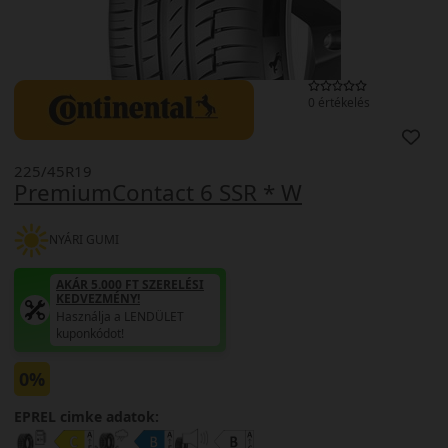
0 értékelés
225/45R19
PremiumContact 6 SSR * W
NYÁRI GUMI
AKÁR 5.000 FT SZERELÉSI
KEDVEZMÉNY!
Használja a LENDÜLET
kuponkódot!
0%
EPREL cimke adatok: