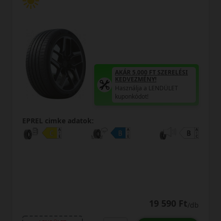
AKÁR 5.000 FT SZERELÉSI
KEDVEZMÉNY!
Használja a LENDÜLET
kuponkódot!
0%
EPREL cimke adatok:
0% THM
100% online
7 perc
FIZETHETEK RÉSZLETEKBEN?