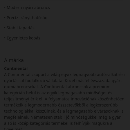
• Modern nyári abroncs
• Precíz irányíthatóság
• Stabil tapadás
• Egyenletes kopás
A márka
Continental
A Continental csoport a világ egyik legnagyobb autói-alkatrész
gyártással foglalkozó vállalata. Közel másfél évszázada gyárt
gumiabroncsokat. A Continental abroncsok a prémium
kategórián belül is az egyik legmagasabb minőséget és
teljesítményt érik el. A folyamatos innovációnak köszönhetően
termékeik a legmodernebb összetevőkből a legkorszerűbb
technológiákkal készülnek, és a legmagasabb elvárásoknak is
megfelelnek. Németesen stabil jó minőségükkel még a gyár
alsó is közép kategóriás termékei is felhívják magukra a
figyelmet.