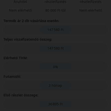
Áruhitel
részletfizetés
részletfizetés
Nem elérhető
80 000 Ft-tól
Nem elérhető
Termék ár 2 db vásárlása esetén:
147 580 Ft
Teljes viszafizetendő összeg:
147 580 Ft
Elérhető THM:
0%
Futamidő:
3 hónap
Első részlet összege:
36 895 Ft