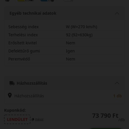
Egyéb technikai adatok
Sebesség index
W (W=270 km/h)
Terhelési index
92 (92=630kg)
Erősített kivitel
Nem
Defekttűrő gumi
Igen
Peremvédő
Nem
22545R19WPRCT6
Házhozszállítás
Házhozszállítás
1 db
Kuponkód:
73 790 Ft
LENDÜLET
/db
másol