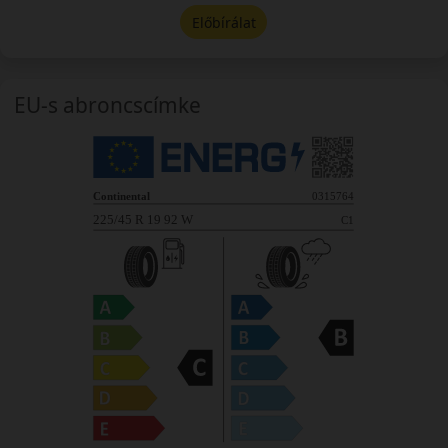
Előbírálat
EU-s abroncscímke