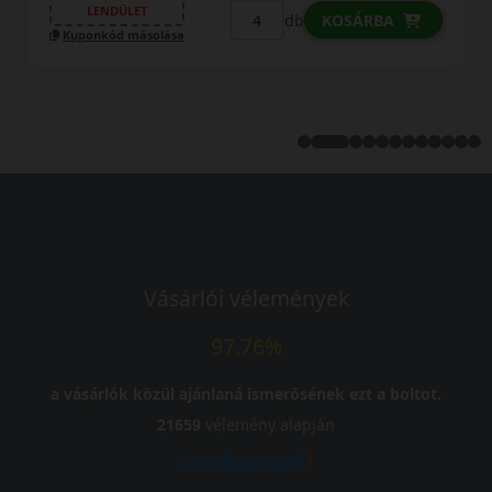
LENDÜLET
db
KOSÁRBA
Kuponkód másolása
Vásárlói vélemények
97.76%
a vásárlók közül ajánlaná ismerősének ezt a boltot.
21659
vélemény alapján