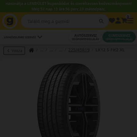
Használja a LENDÜLET kuponkódot és szereltessen kedvezményesen!
Még 52 nap 13 óra 56 perc 23 másodperc.
0
AUTÓSZERVIZ
GUMISZERVIZ
LEGKÖZELEBBI SZERVIZ
IDŐPONTFOGLALÁS
IDŐPONTFOGLALÁS
225/45R19
LK12 S Fit2 XL
Vissza