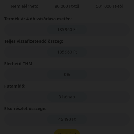
Nem elérhető
80 000 Ft-tól
501 000 Ft-tól
Termék ár 4 db vásárlása esetén:
185 960 Ft
Teljes viszafizetendő összeg:
185 960 Ft
Elérhető THM:
0%
Futamidő:
3 hónap
Első részlet összege:
46 490 Ft