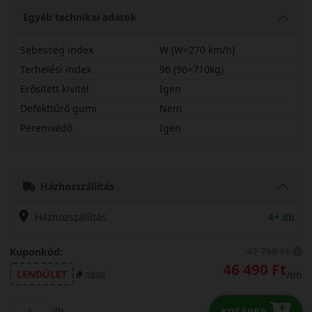
Egyéb technikai adatok
Sebesség index
W (W=270 km/h)
Terhelési index
96 (96=710kg)
Erősített kivitel
Igen
Defekttűrő gumi
Nem
Peremvédő
Igen
22545R19WLK12X
Házhozszállítás
Házhozszállítás
4+ db
47 790 Ft
Kuponkód:
46 490 Ft
LENDÜLET
/db
másol
db
KOSÁRBA