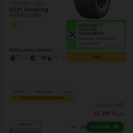
175/80R14 (88) T
ES31 Ecowing
NYÁRI GUMI
AKÁR 8.000 FT
SZERELÉSI
KEDVEZMÉNY!
Használja a LENDÜLET
kuponkódot!
EPREL cimke adatok:
0%
0% THM
100% online
7 perc
FIZETHETEK RÉSZLETEKBEN?
22 790 Ft
22 390 Ft
/db
LENDÜLET
db
KOSÁRBA
Kuponkód másolása