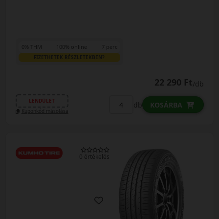
0% THM
100% online
7 perc
FIZETHETEK RÉSZLETEKBEN?
22 290 Ft
/db
LENDÜLET
db
KOSÁRBA
Kuponkód másolása
0 értékelés