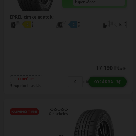
kuponkódot!
EPREL cimke adatok:
17 190 Ft
/db
LENDÜLET
db
KOSÁRBA
Kuponkód másolása
0 értékelés