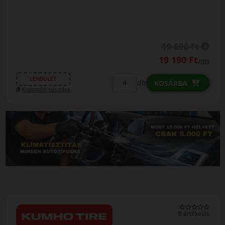
19 690 Ft
19 190 Ft
/db
LENDÜLET
db
KOSÁRBA
Kuponkód másolása
0 értékelés