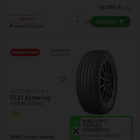
18 090 Ft
/db
LENDÜLET
db
KOSÁRBA
Kuponkód másolása
0 értékelés
165/65R14 (79) T
ES31 Ecowing
NYÁRI GUMI
AKÁR 8.000 FT
SZERELÉSI
KEDVEZMÉNY!
Használja a LENDÜLET
EPREL cimke adatok: