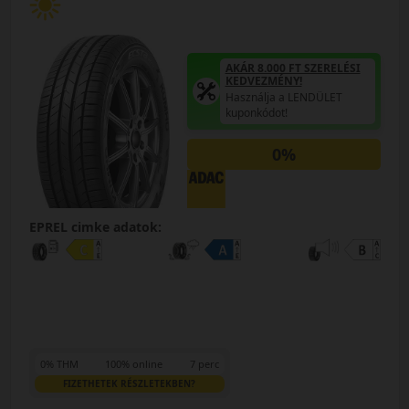
AKÁR 8.000 FT SZERELÉSI
KEDVEZMÉNY!
Használja a LENDÜLET
kuponkódot!
0%
EPREL cimke adatok:
0% THM
100% online
7 perc
FIZETHETEK RÉSZLETEKBEN?