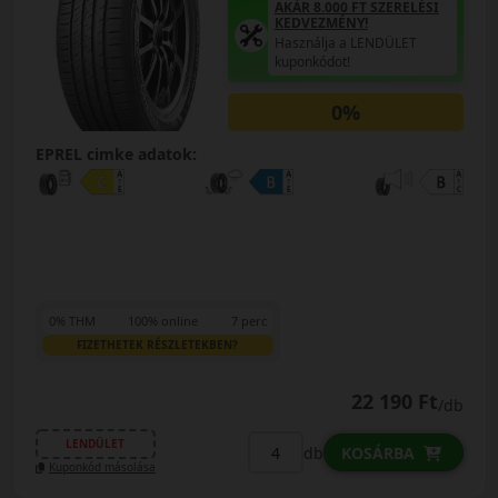
AKÁR 8.000 FT SZERELÉSI
KEDVEZMÉNY!
Használja a LENDÜLET
kuponkódot!
0%
EPREL cimke adatok:
0% THM
100% online
7 perc
FIZETHETEK RÉSZLETEKBEN?
22 190 Ft
/db
LENDÜLET
db
KOSÁRBA
Kuponkód másolása