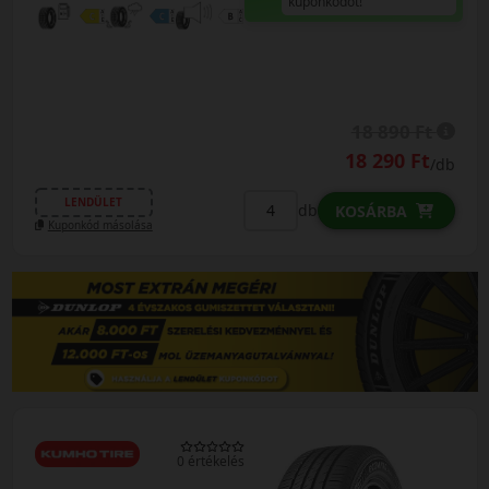
kuponkódot!
18 890 Ft
18 290 Ft
/db
LENDÜLET
db
KOSÁRBA
Kuponkód másolása
0 értékelés