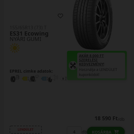
155/65R13 (73) T
ES31 Ecowing
NYÁRI GUMI
AKÁR 8.000 FT
SZERELÉSI
KEDVEZMÉNY!
Használja a LENDÜLET
EPREL cimke adatok:
kuponkódot!
18 590 Ft
/db
LENDÜLET
db
KOSÁRBA