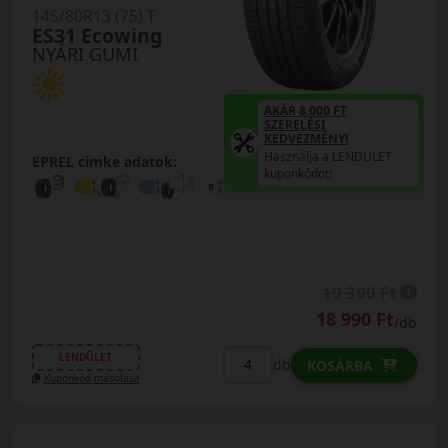
145/80R13 (75) T
ES31 Ecowing
NYÁRI GUMI
AKÁR 8.000 FT
SZERELÉSI
KEDVEZMÉNY!
Használja a LENDÜLET
EPREL cimke adatok:
kuponkódot!
19 390 Ft
18 990 Ft
/db
LENDÜLET
db
KOSÁRBA
Kuponkód másolása