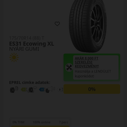
175/70R14 (88) T
ES31 Ecowing XL
NYÁRI GUMI
AKÁR 8.000 FT
SZERELÉSI
KEDVEZMÉNY!
Használja a LENDÜLET
kuponkódot!
EPREL cimke adatok:
0%
0% THM
100% online
7 perc