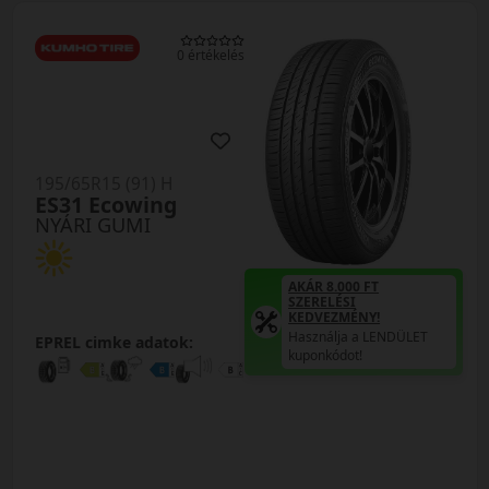
0 értékelés
195/65R15 (91) H
ES31 Ecowing
NYÁRI GUMI
AKÁR 8.000 FT
SZERELÉSI
KEDVEZMÉNY!
Használja a LENDÜLET
EPREL cimke adatok:
kuponkódot!