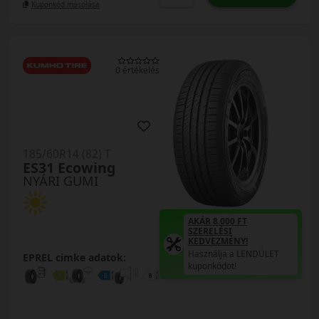
Kuponkód másolása
0 értékelés
185/60R14 (82) T
ES31 Ecowing
NYÁRI GUMI
AKÁR 8.000 FT
SZERELÉSI
KEDVEZMÉNY!
Használja a LENDÜLET
EPREL cimke adatok:
kuponkódot!