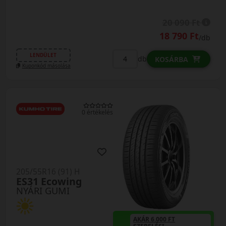
20 090 Ft
18 790 Ft
/db
LENDÜLET
db
KOSÁRBA
Kuponkód másolása
0 értékelés
205/55R16 (91) H
ES31 Ecowing
NYÁRI GUMI
AKÁR 6.000 FT