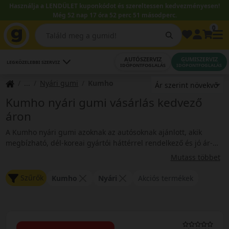
Használja a LENDÜLET kuponkódot és szereltessen kedvezményesen!
Még 52 nap 17 óra 52 perc 50 másodperc.
0
AUTÓSZERVIZ
GUMISZERVIZ
LEGKÖZELEBBI SZERVIZ
IDŐPONTFOGLALÁS
IDŐPONTFOGLALÁS
Nyári gumi
Kumho
Kumho nyári gumi vásárlás kedvező
áron
A Kumho nyári gumi azoknak az autósoknak ajánlott, akik
megbízható, dél-koreai gyártói háttérrel rendelkező és jó ár-
érték arányú abroncsot keresnek a melegebb hónapokra. A
Mutass többet
Kumho több mint 60 éves múlttal rendelkező, világszerte
ismert gumiabroncsgyártó, amely a személyautók, SUV-ok,
Szűrők
Kumho
Nyári
Akciós termékek
kisteherautók és sportosabb modellek számára is kínál nyári
abroncsokat.