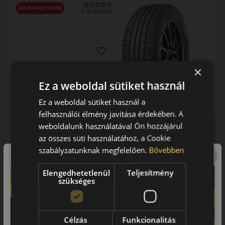
0 értékelés
×
155/80R13 (79) T
ES31 Ecowing
Ez a weboldal sütiket használ
NYÁRI GUMI
Ez a weboldal sütiket használ a
felhasználói élmény javítása érdekében. A
AKÁR 8.000 FT
SZERELÉSI
weboldalunk használatával Ön hozzájárul
KEDVEZMÉNY!
az összes süti használatához, a Cookie
Használja a LENDÜLET
EPREL cimke adatok:
szabályzatunknak megfelelően.
Bővebben
kuponkódot!
Elengedhetetlenül
Teljesítmény
szükséges
19 490 Ft
Célzás
Funkcionalitás
19 090 Ft
/db