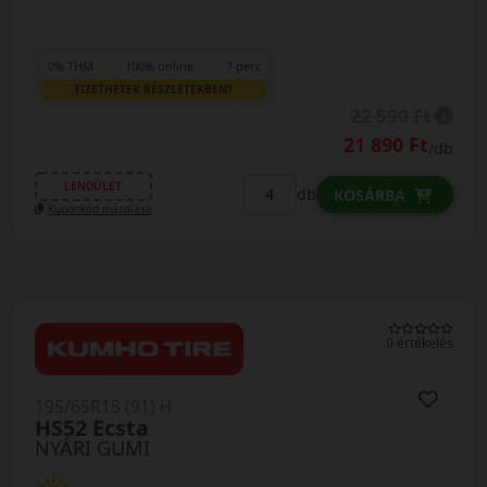
0% THM
100% online
7 perc
FIZETHETEK RÉSZLETEKBEN?
22 590 Ft
21 890 Ft
/db
LENDÜLET
db
KOSÁRBA
Kuponkód másolása
0 értékelés
195/65R15 (91) H
HS52 Ecsta
NYÁRI GUMI