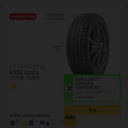
0 értékelés
205/55R16 (91) V
HS52 Ecsta
NYÁRI GUMI
AKÁR 6.000 FT
SZERELÉSI
KEDVEZMÉNY!
Használja a LENDÜLET
kuponkódot!
0%
EPREL cimke adatok: