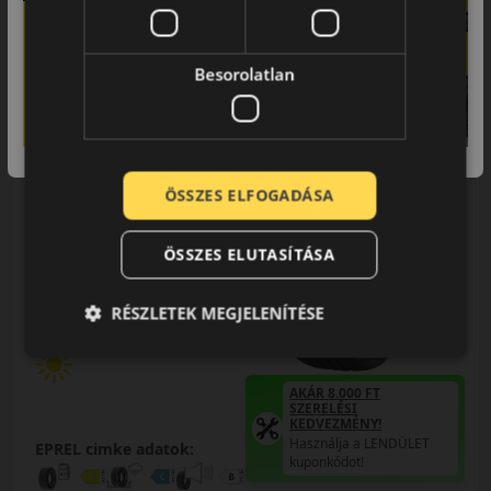
LENDÜLET
db
KOSÁRBA
Kuponkód másolása
Besorolatlan
0 értékelés
ÖSSZES ELFOGADÁSA
ÖSSZES ELUTASÍTÁSA
165/70R13 (79) T
ES31 Ecowing
RÉSZLETEK MEGJELENÍTÉSE
NYÁRI GUMI
AKÁR 8.000 FT
SZERELÉSI
KEDVEZMÉNY!
Használja a LENDÜLET
EPREL cimke adatok:
kuponkódot!