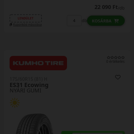
22 090 Ft
/db
LENDÜLET
db
KOSÁRBA
Kuponkód másolása
0 értékelés
175/60R15 (81) H
ES31 Ecowing
NYÁRI GUMI