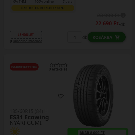
0% THM
100% online
7 perc
FIZETHETEK RÉSZLETEKBEN?
23 990 Ft
22 690 Ft
/db
LENDÜLET
db
KOSÁRBA
Kuponkód másolása
0 értékelés
185/60R15 (84) H
ES31 Ecowing
NYÁRI GUMI
AKÁR 8.000 FT