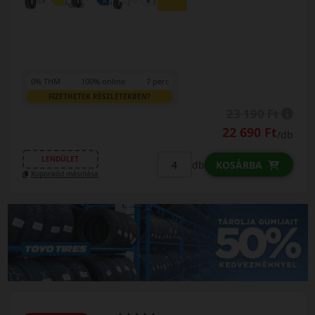
0% THM
100% online
7 perc
FIZETHETEK RÉSZLETEKBEN?
23 190 Ft
22 690 Ft
/db
LENDÜLET
db
KOSÁRBA
Kuponkód másolása