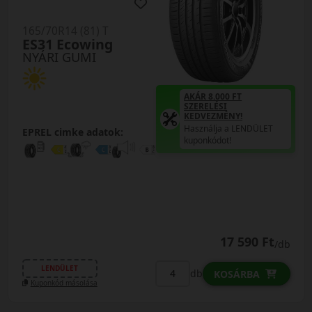
165/70R14 (81) T
ES31 Ecowing
NYÁRI GUMI
AKÁR 8.000 FT
SZERELÉSI
KEDVEZMÉNY!
Használja a LENDÜLET
EPREL cimke adatok:
kuponkódot!
17 590 Ft
/db
LENDÜLET
db
KOSÁRBA
Kuponkód másolása