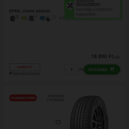
SZERELÉSI
KEDVEZMÉNY!
Használja a LENDÜLET
EPREL cimke adatok:
kuponkódot!
18 890 Ft
/db
LENDÜLET
db
KOSÁRBA
Kuponkód másolása
0 értékelés