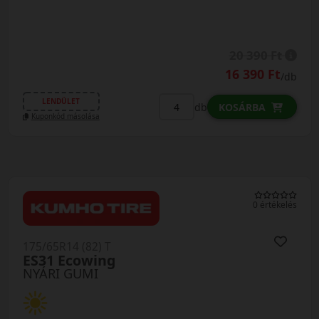
20 390 Ft
16 390 Ft
/db
LENDÜLET
db
KOSÁRBA
Kuponkód másolása
0 értékelés
175/65R14 (82) T
ES31 Ecowing
NYÁRI GUMI