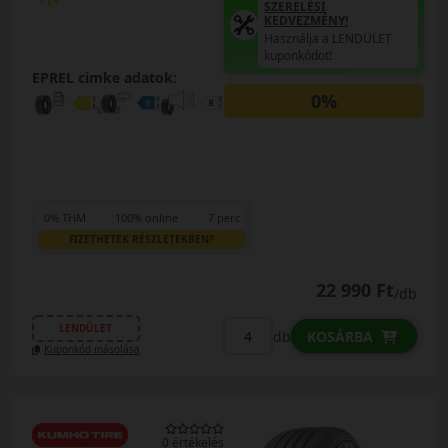
SZERELÉSI
KEDVEZMÉNY!
Használja a LENDÜLET
kuponkódot!
EPREL cimke adatok:
0%
0% THM
100% online
7 perc
FIZETHETEK RÉSZLETEKBEN?
22 990 Ft
/db
LENDÜLET
db
KOSÁRBA
Kuponkód másolása
0 értékelés