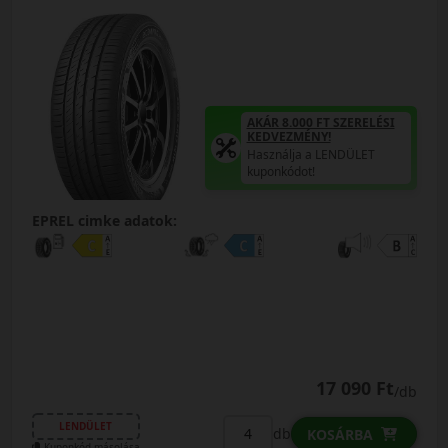
AKÁR 8.000 FT SZERELÉSI
KEDVEZMÉNY!
Használja a LENDÜLET
kuponkódot!
EPREL cimke adatok:
17 090 Ft
/db
LENDÜLET
db
KOSÁRBA
Kuponkód másolása