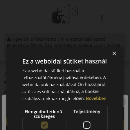
Figyelem a feltüntetett címke adatok tájékoztató
jellegűek. Előfordulhat, hogy még a korábbi EU-s címkével
ellátott abroncs kerül kiszállításra.
×
Ez a weboldal sütiket használ
Ez a weboldal sütiket használ a
A mintázat
felhasználói élmény javítása érdekében. A
Pirelli P Zero Sport PZ4 – Sportos prémium abroncs
weboldalunk használatával Ön hozzájárul
az összes süti használatához, a Cookie
Bevezető
szabályzatunknak megfelelően.
Bővebben
A Pirelli P
Zero
Sport PZ4 egy prémium sportabroncs, amelyet
nagy teljesítményű járművekhez fejlesztettek.
Elengedhetetlenül
Teljesítmény
szükséges
Futófelület és tapadás
Fejlett futófelületi kialakítása kiváló tapadást biztosít nagy