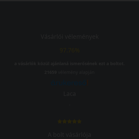
Vásárlói vélemények
97.76%
a vásárlók közül ajánlaná ismerősének ezt a boltot.
21659
vélemény alapján
Laca
-
A bolt vásárlója