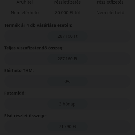
Áruhitel
részletfizetés
részletfizetés
Nem elérhető
80 000 Ft-tól
Nem elérhető
Termék ár 4 db vásárlása esetén:
287 160 Ft
Teljes viszafizetendő összeg:
287 160 Ft
Elérhető THM:
0%
Futamidő:
3 hónap
Első részlet összege:
71 790 Ft