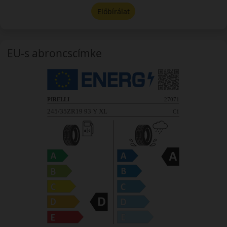
Előbírálat
EU-s abroncscímke