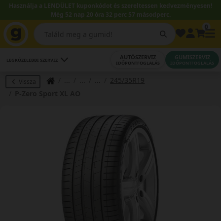
Használja a LENDÜLET kuponkódot és szereltessen kedvezményesen!
Még 52 nap 20 óra 32 perc 57 másodperc.
0
AUTÓSZERVIZ
GUMISZERVIZ
LEGKÖZELEBBI SZERVIZ
IDŐPONTFOGLALÁS
IDŐPONTFOGLALÁS
245/35R19
Vissza
P-Zero Sport XL AO