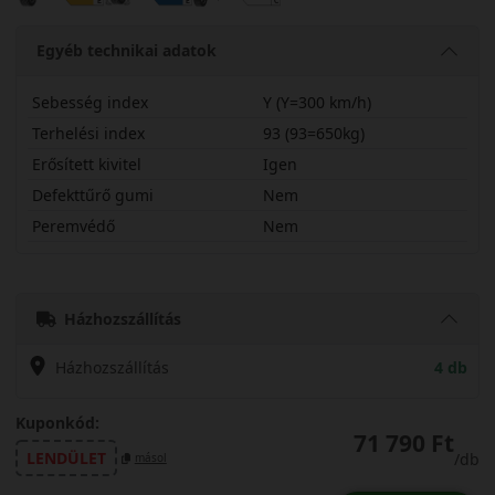
Egyéb technikai adatok
Sebesség index
Y (Y=300 km/h)
Terhelési index
93 (93=650kg)
Erősített kivitel
Igen
Defekttűrő gumi
Nem
Peremvédő
Nem
24535R19YP0SPX
Házhozszállítás
Házhozszállítás
4 db
Kuponkód:
71 790 Ft
LENDÜLET
/db
másol