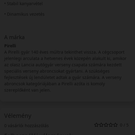
• Stabil kanyarvétel
• Dinamikus vezetés
A márka
Pirelli
A Pirelli gyár 140 éves múltra tekinthet vissza. A cégcsoport
jelenlegi arculata a hetvenes évek közepén alakult ki, amikor
az olasz Lancia autógyár verseny csapata számára kezdett
speciális verseny abroncsokat gyártani. A szükséges
fejlesztések új lendületet adtak a gyár számára. A verseny
abroncsok kategóriájában a Pirelli azóta is komoly
szereplőként van jelen.
Vélemény
0 / 5
0 vásárlói hozzászólás