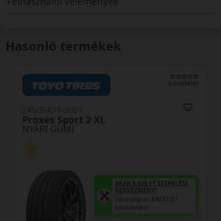
Felhasználói vélemények
Hasonló termékek
0 értékelés
245/35R19 (93) Y
DU71 RXMotion XL
NYÁRI GUMI
ÁR 5.000 FT SZERELÉSI
EDVEZMÉNY!
sználja a LENDÜLET
AKÁR 
ponkódot!
KEDV
Haszn