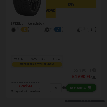
0%
kupon
EPREL cimke adatok:
rc
0% THM
100% online
7 perc
FIZETHETEK RÉSZLETEKBEN?
55 990 Ft
54 690 Ft
/db
LENDÜLET
db
KOSÁRBA
Kuponkód másolása