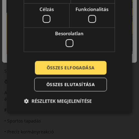
sebességnél.
Célzás
Funkcionalitás
Biztonsági jellemzők
Precíz irányíthatóság és stabil kanyarvétel.
Besorolatlan
Komfort és zajszint
Sportos karakter mellett is kiegyensúlyozott komfort.
Felhasználási ajánlás
ÖSSZES ELFOGADÁSA
Sportos és prémium kategóriás személyautókhoz.
Összegzés
ÖSSZES ELUTASÍTÁSA
A P Zero Sport PZ4 sportos teljesítményt és stabil vezetési
élményt kínál.
RÉSZLETEK MEGJELENÍTÉSE
Fő előnyök röviden:
• Sportos tapadás
• Precíz kormányreakció