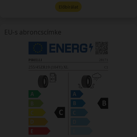
Előbírálat
EU-s abroncscímke