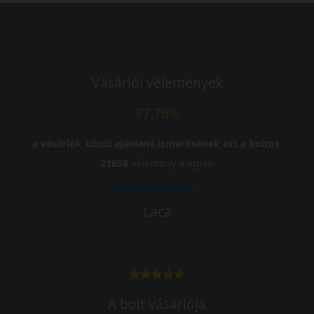
Vásárlói vélemények
97.76%
a vásárlók közül ajánlaná ismerősének ezt a boltot.
21659
vélemény alapján
Laca
-
A bolt vásárlója