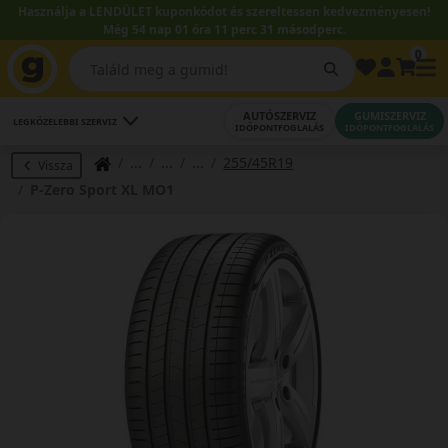
Használja a LENDÜLET kuponkódot és szereltessen kedvezményesen!
Még 54 nap 01 óra 11 perc 31 másodperc.
0
AUTÓSZERVIZ
GUMISZERVIZ
LEGKÖZELEBBI SZERVIZ
IDŐPONTFOGLALÁS
IDŐPONTFOGLALÁS
255/45R19
Vissza
P-Zero Sport XL MO1