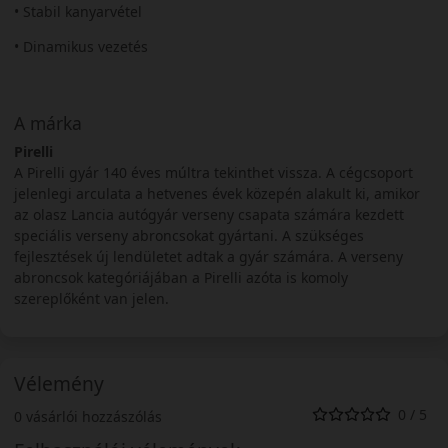
• Stabil kanyarvétel
• Dinamikus vezetés
A márka
Pirelli
A Pirelli gyár 140 éves múltra tekinthet vissza. A cégcsoport
jelenlegi arculata a hetvenes évek közepén alakult ki, amikor
az olasz Lancia autógyár verseny csapata számára kezdett
speciális verseny abroncsokat gyártani. A szükséges
fejlesztések új lendületet adtak a gyár számára. A verseny
abroncsok kategóriájában a Pirelli azóta is komoly
szereplőként van jelen.
Vélemény
0 / 5
0 vásárlói hozzászólás