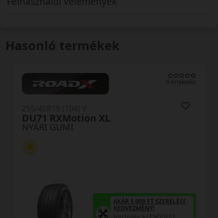
Felhasználói vélemények
Hasonló termékek
0 értékelés
255/45R19 (104) Y
TH202 EffeXSport XL
NYÁRI GUMI
AKÁR 5.000 F
KEDVEZMÉNY
Használja a 
kuponkódot!
0 FT SZERELÉSI
ÉNY!
 a LENDÜLET
TRIPLA ELÉG