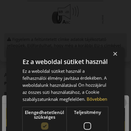
Figyelem a feltüntetett címke adatok tájékoztató
jellegűek. Előfordulhat, hogy még a korábbi EU-s címkével
ellátott abroncs kerül kiszállításra.
×
Ez a weboldal sütiket használ
Ez a weboldal sütiket használ a
A mintázat
felhasználói élmény javítása érdekében. A
Pirelli P Zero Sport PZ4 – Sportos prémium abroncs
weboldalunk használatával Ön hozzájárul
az összes süti használatához, a Cookie
Bevezető
szabályzatunknak megfelelően.
Bővebben
A Pirelli P
Zero
Sport PZ4 egy prémium sportabroncs, amelyet
nagy teljesítményű járművekhez fejlesztettek.
Elengedhetetlenül
Teljesítmény
szükséges
Futófelület és tapadás
Fejlett futófelületi kialakítása kiváló tapadást biztosít nagy