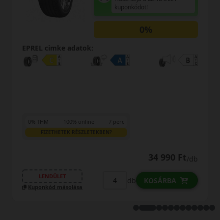
MINŐSÉGI G
t!
Regisztráció u
Öné!
0%
EPREL cimke adatok:
3
LENDÜLET
db
KO
34 990 Ft
/db
Kuponkód másolása
KOSÁRBA