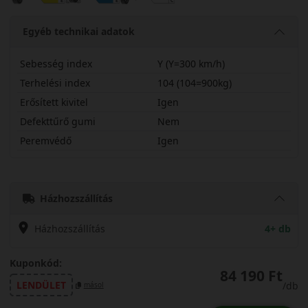
Egyéb technikai adatok
Sebesség index
Y (Y=300 km/h)
Terhelési index
104 (104=900kg)
Erősített kivitel
Igen
Defekttűrő gumi
Nem
Peremvédő
Igen
25545R19YP0SPX
Házhozszállítás
Házhozszállítás
4+ db
Kuponkód:
84 190 Ft
LENDÜLET
/db
másol