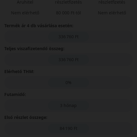
Áruhitel
részletfizetés
részletfizetés
Nem elérhető
80 000 Ft-tól
Nem elérhető
Termék ár 4 db vásárlása esetén:
336 760 Ft
Teljes viszafizetendő összeg:
336 760 Ft
Elérhető THM:
0%
Futamidő:
3 hónap
Első részlet összege:
84 190 Ft