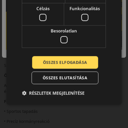
sebességnél.
Célzás
Funkcionalitás
Biztonsági jellemzők
Precíz irányíthatóság és stabil kanyarvétel.
Besorolatlan
Komfort és zajszint
Sportos karakter mellett is kiegyensúlyozott komfort.
Felhasználási ajánlás
ÖSSZES ELFOGADÁSA
Sportos és prémium kategóriás személyautókhoz.
Összegzés
ÖSSZES ELUTASÍTÁSA
A P Zero Sport PZ4 sportos teljesítményt és stabil vezetési
élményt kínál.
RÉSZLETEK MEGJELENÍTÉSE
Fő előnyök röviden:
• Sportos tapadás
• Precíz kormányreakció