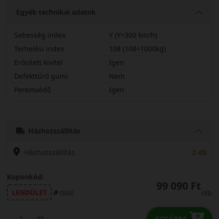
Egyéb technikai adatok
Sebesség index
Y (Y=300 km/h)
Terhelési index
108 (108=1000kg)
Erősített kivitel
Igen
Defekttűrő gumi
Nem
Peremvédő
Igen
26545R20YPZNX
Házhozszállítás
Házhozszállítás
2 db
Kuponkód:
99 090 Ft
LENDÜLET
/db
másol
db
KOSÁRBA