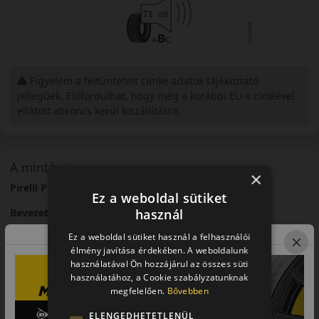
Figyelem a feltüntetett címke adatok tájékoztató
jellegűek. Előfordulhat, hogy még a korábbi EU-s címkével
ellátott abroncs kerül kiszállításra.
A mintázat
×
Pirelli P Zero Sport PZ4 – Sportos prémium abroncs
Ez a weboldal sütiket
használ
Bevezető
Ez a weboldal sütiket használ a felhasználói
A Pirelli P
Zero
Sport PZ4 egy prémium sportabroncs, amelyet
élmény javítása érdekében. A weboldalunk
nagy teljesítményű járművekhez fejlesztettek.
használatával Ön hozzájárul az összes süti
Futófelület és tapadás
használatához, a Cookie szabályzatunknak
megfelelően.
Bővebben
Fejlett futófelületi kialakítása kiváló tapadást biztosít nagy
ELENGEDHETETLENÜL
sebességnél.