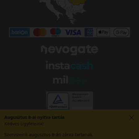
Augusztus 8-ai nyitva tartás
Kedves Ügyfeleink!
Szervizeink augusztus 8-án zárva tartanak.