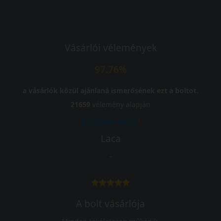
Vásárlói vélemények
97.76%
a vásárlók közül ajánlaná ismerősének ezt a boltot.
21659
vélemény alapján
Laca
-
A bolt vásárlója