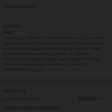
• Dinamikus vezetés
A márka
Pirelli
A Pirelli gyár 140 éves múltra tekinthet vissza. A cégcsoport
jelenlegi arculata a hetvenes évek közepén alakult ki, amikor
az olasz Lancia autógyár verseny csapata számára kezdett
speciális verseny abroncsokat gyártani. A szükséges
fejlesztések új lendületet adtak a gyár számára. A verseny
abroncsok kategóriájában a Pirelli azóta is komoly
szereplőként van jelen.
Vélemény
0 / 5
0 vásárlói hozzászólás
Felhasználói vélemények