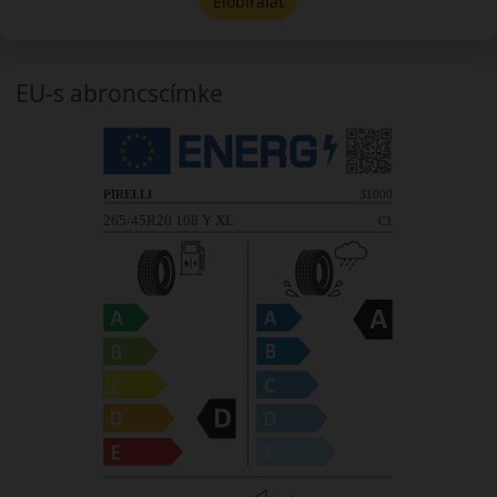
Előbírálat
EU-s abroncscímke