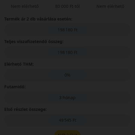
Nem elérhető
80 000 Ft-tól
Nem elérhető
Termék ár 2 db vásárlása esetén:
198 180 Ft
Teljes viszafizetendő összeg:
198 180 Ft
Elérhető THM:
0%
Futamidő:
3 hónap
Első részlet összege:
49 545 Ft