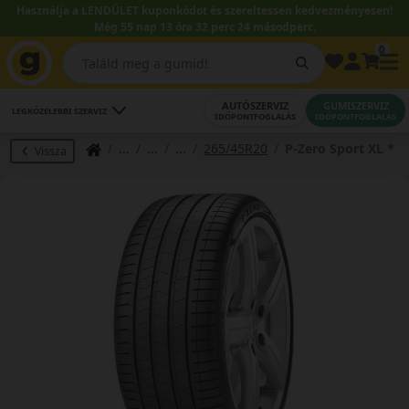
Használja a LENDÜLET kuponkódot és szereltessen kedvezményesen!
Még 55 nap 13 óra 32 perc 23 másodperc.
0
AUTÓSZERVIZ
GUMISZERVIZ
LEGKÖZELEBBI SZERVIZ
IDŐPONTFOGLALÁS
IDŐPONTFOGLALÁS
265/45R20
P-Zero Sport XL *
Vissza