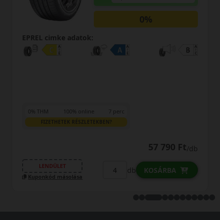
0%
EPREL cimke adatok:
0% THM
100% online
7 perc
FIZETHETEK RÉSZLETEKBEN?
57 790 Ft
/db
LENDÜLET
db
KOSÁRBA
Kuponkód másolása