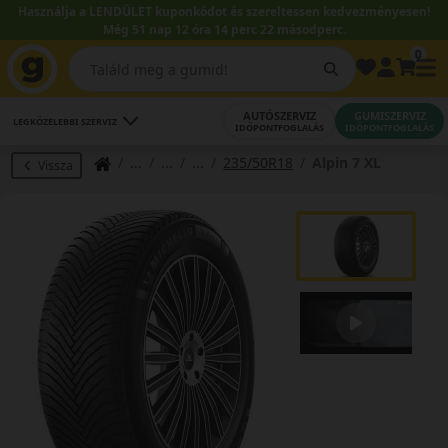
Használja a LENDÜLET kuponkódot és szereltessen kedvezményesen!
Még 51 nap 12 óra 14 perc 21 másodperc.
0
AUTÓSZERVIZ
GUMISZERVIZ
LEGKÖZELEBBI SZERVIZ
IDŐPONTFOGLALÁS
IDŐPONTFOGLALÁS
235/50R18
Alpin 7 XL
Vissza