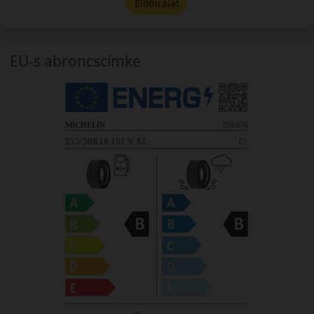
Előbírálat
EU-s abroncscímke