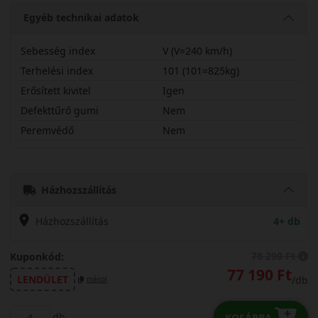
Egyéb technikai adatok
Sebesség index
V (V=240 km/h)
Terhelési index
101 (101=825kg)
Erősített kivitel
Igen
Defekttűrő gumi
Nem
Peremvédő
Nem
23550R18VAL7X
Házhozszállítás
Házhozszállítás
4+ db
78 290 Ft
Kuponkód:
77 190 Ft
LENDÜLET
/db
másol
db
KOSÁRBA