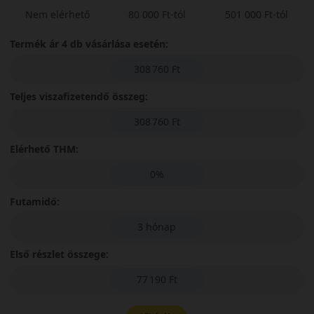
Nem elérhető
80 000 Ft-tól
501 000 Ft-tól
Termék ár 4 db vásárlása esetén:
308 760 Ft
Teljes viszafizetendő összeg:
308 760 Ft
Elérhető THM:
0%
Futamidő:
3 hónap
Első részlet összege:
77 190 Ft