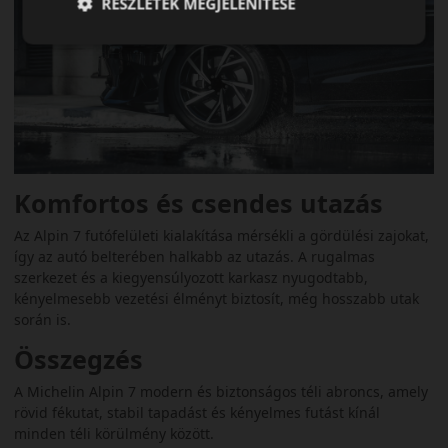
RÉSZLETEK MEGJELENÍTÉSE
Komfortos és csendes utazás
Az Alpin 7 futófelületi kialakítása mérsékli a gördülési zajokat,
így az autó belterében halkabb az utazás. A rugalmas
szerkezet és a kiegyensúlyozott karkasz nyugodtabb,
kényelmesebb vezetési élményt biztosít, még hosszabb utak
során is.
Összegzés
A Michelin Alpin 7 modern és biztonságos téli abroncs, amely
rövid fékutat, stabil tapadást és kényelmes futást kínál
minden téli körülmény között.