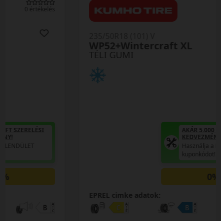
0 értékelés
235/50R18 (101) V
WP52+Wintercraft XL
TÉLI GUMI
AKÁR 5.000 FT SZERELÉSI
KEDVEZMÉNY!
Használja a LENDÜLET
kuponkódot!
0%
EPREL cimke adatok: