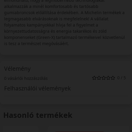
elmondható, hogy a legmodernebb technológiákat
alkalmazzák a minél komfortosabb és tartósabb
gumiabroncsok előállítása érdekében. A Michelin termékek a
legmagasabb elvárásoknak is megfelelnek! A vállalat
folyamatos kampányokkal hívja fel a figyelmet a
környezettudatosságra és energia takarékos és zöld
komponenseket (Green-X) tartalmazó termékeivel közvetlenül
is tesz a természet megóvásáért.
Vélemény
0 / 5
0 vásárlói hozzászólás
Felhasználói vélemények
Hasonló termékek