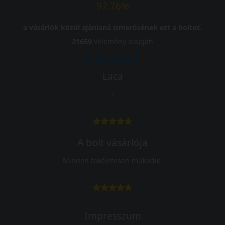
97.76%
a vásárlók közül ajánlaná ismerősének ezt a boltot.
21659
vélemény alapján
Laca
-
A bolt vásárlója
Minden tökéletesen működik.
Impresszum