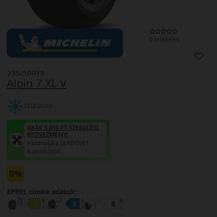
0 értékelés
235/50R18
Alpin 7 XL V
TÉLI GUMI
AKÁR 5.000 FT SZERELÉSI
KEDVEZMÉNY!
Használja a LENDÜLET
kuponkódot!
0%
EPREL cimke adatok: