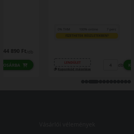
0% THM
100% online
7 perc
FIZETHETEK RÉSZLETEKBEN?
48 090 Ft
/db
LENDÜLET
db
KOSÁRBA
Kuponkód másolása
Vásárlói vélemények