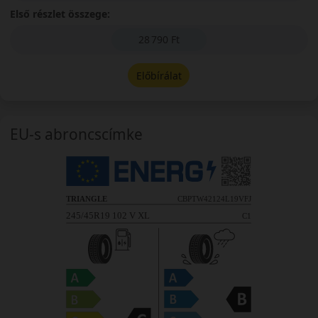
Első részlet összege:
28 790 Ft
Előbírálat
EU-s abroncscímke