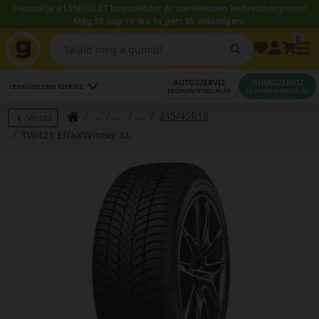
Használja a LENDÜLET kuponkódot és szereltessen kedvezményesen!
Még 55 nap 16 óra 14 perc 54 másodperc.
0
AUTÓSZERVIZ
GUMISZERVIZ
LEGKÖZELEBBI SZERVIZ
IDŐPONTFOGLALÁS
IDŐPONTFOGLALÁS
245/45R19
Vissza
TW421 EffeXWinter XL