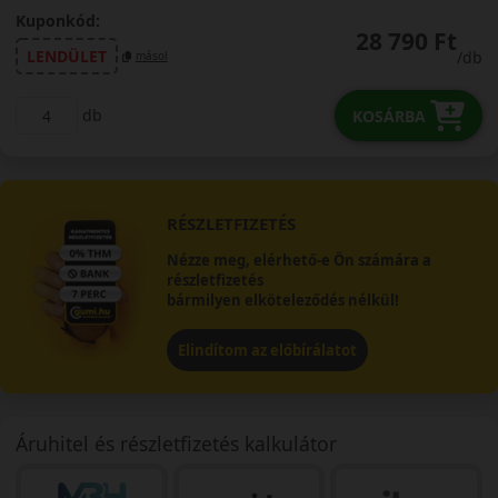
Kuponkód:
28 790 Ft
LENDÜLET
/db
másol
db
KOSÁRBA
RÉSZLETFIZETÉS
Nézze meg, elérhető-e Ön számára a
részletfizetés
bármilyen elköteleződés nélkül!
Elindítom az előbírálatot
Áruhitel és részletfizetés kalkulátor