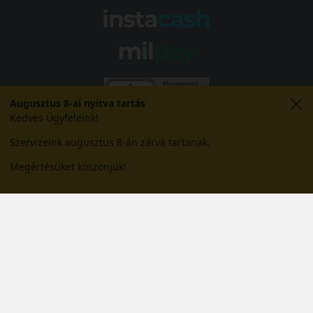
Augusztus 8-ai nyitva tartás
Kedves Ügyfeleink!
Szervizeink augusztus 8-án zárva tartanak.
Megértésüket köszönjük!
© 2026 Abroncs Kereskedőház Kft. | gumi.hu - Rendeléstől
szerelésig™