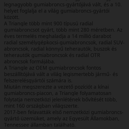
legnagyobb gumiabroncs-gyártójává vált, és a 10.
helyet foglalja el a világ gumiabroncs-gyártói
között.
A Triangle több mint 900 típusú radial
gumiabroncsot gyárt, több mint 280 méretben. Az
éves termelés meghaladja a 14 millió darabot
radial személygépkocsi-gumiabroncsok, radial SUV-
abroncsok, radial könnyű teherautók, buszok és
teherautók gumiabroncsok és radial OTR
abroncsok formájába.
A Triangle az OEM gumiabroncsok fontos
beszállítójává vált a világ legismertebb jármű- és
felszerelésgyártói számára is.
Miután megszerezte a vezető pozíciót a kínai
gumiabroncs-piacon, a Triangle folyamatosan
folytatja nemzetközi jelenlétének bővítését több,
mint 160 országban világszerte.
2017-ben felavatták első nemzetközi gumiabroncs-
gyártó üzemüket, amely az Egyesült Államokban,
Tennessee államban található.