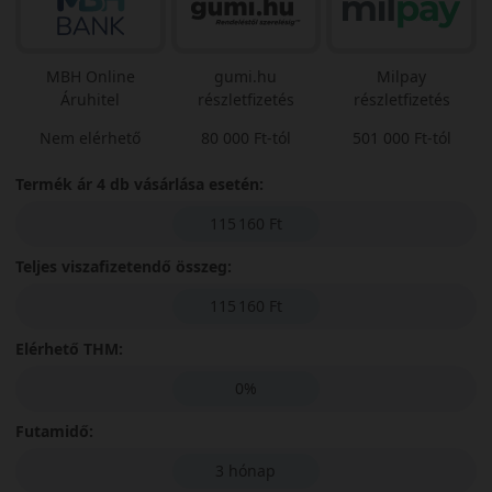
MBH Online
gumi.hu
Milpay
Áruhitel
részletfizetés
részletfizetés
Nem elérhető
80 000 Ft-tól
501 000 Ft-tól
Termék ár 4 db vásárlása esetén:
115 160 Ft
Teljes viszafizetendő összeg:
115 160 Ft
Elérhető THM:
0%
Futamidő:
3 hónap