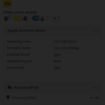
0%
EPREL cimke adatok:
Egyéb technikai adatok
Sebesség index
V (V=240 km/h)
Terhelési index
102 (102=850kg)
Erősített kivitel
Igen
Defekttűrő gumi
Nem
Peremvédő
Igen
24545R19VTW421X
Házhozszállítás
Házhozszállítás
4+ db