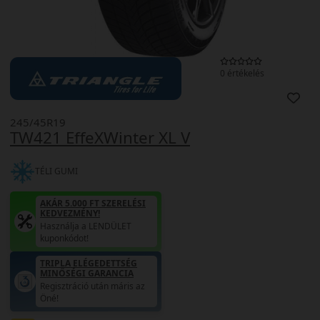
0 értékelés
245/45R19
TW421 EffeXWinter XL V
TÉLI GUMI
AKÁR 5.000 FT SZERELÉSI
KEDVEZMÉNY!
Használja a LENDÜLET
kuponkódot!
TRIPLA ELÉGEDETTSÉG
MINŐSÉGI GARANCIA
Regisztráció után máris az
Öné!