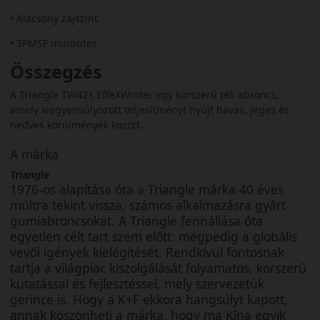
• Alacsony zajszint
• 3PMSF minősítés
Összegzés
A Triangle TW421 EffeXWinter egy korszerű téli abroncs,
amely kiegyensúlyozott teljesítményt nyújt havas, jeges és
nedves körülmények között.
A márka
Triangle
1976-os alapítása óta a Triangle márka 40 éves
múltra tekint vissza, számos alkalmazásra gyárt
gumiabroncsokat. A Triangle fennállása óta
egyetlen célt tart szem előtt: mégpedig a globális
vevői igények kielégítését. Rendkívül fontosnak
tartja a világpiac kiszolgálását folyamatos, korszerű
kutatással és fejlesztéssel, mely szervezetük
gerince is. Hogy a K+F ekkora hangsúlyt kapott,
annak köszönheti a márka, hogy ma Kína egyik