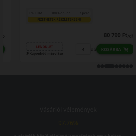
0% THM
100% online
7 perc
FIZETHETEK RÉSZLETEKBEN?
80 790 Ft
/db
LENDÜLET
db
KOSÁRBA
Kuponkód másolása
Vásárlói vélemények
97.76%
a vásárlók közül ajánlaná ismerősének ezt a boltot.