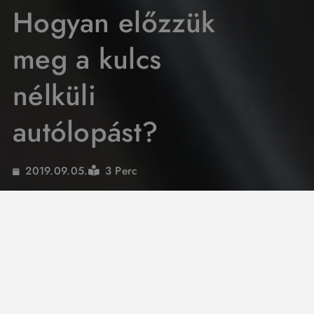
Hogyan előzzük
meg a kulcs
nélküli
autólopást?
3 Perc
2019.09.05.
Az autólopások gyakorisága a nyolcvanas–
kilencvenes évekhez képest szerencsére
egyre csökken. Sovány vigasz persze ez annak,
aki egy reggelen mégis csak hűlt helyét találja