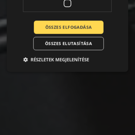
ÖSSZES ELFOGADÁSA
ÖSSZES ELUTASÍTÁSA
RÉSZLETEK MEGJELENÍTÉSE