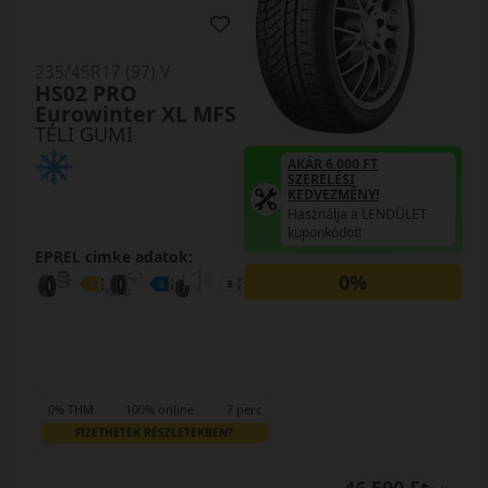
235/45R17 (97) V
HS02 PRO
Eurowinter XL MFS
TÉLI GUMI
AKÁR 6.000 FT
SZERELÉSI
KEDVEZMÉNY!
Használja a LENDÜLET
kuponkódot!
EPREL cimke adatok:
0%
0% THM
100% online
7 perc
FIZETHETEK RÉSZLETEKBEN?
46 590 Ft