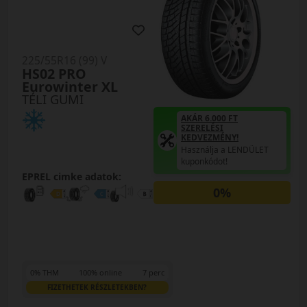
225/55R16 (99) V
HS02 PRO
Eurowinter XL
TÉLI GUMI
AKÁR 6.000 FT
SZERELÉSI
KEDVEZMÉNY!
Használja a LENDÜLET
kuponkódot!
EPREL cimke adatok:
0%
0% THM
100% online
7 perc
FIZETHETEK RÉSZLETEKBEN?