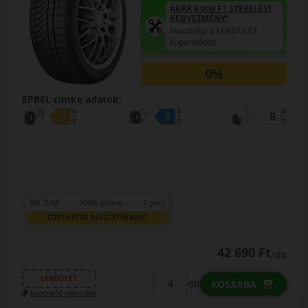
AKÁR 6.000 FT SZERELÉSI
KEDVEZMÉNY!
Használja a LENDÜLET
kuponkódot!
0%
EPREL cimke adatok:
0% THM
100% online
7 perc
FIZETHETEK RÉSZLETEKBEN?
42 690 Ft
/db
LENDÜLET
db
KOSÁRBA
Kuponkód másolása