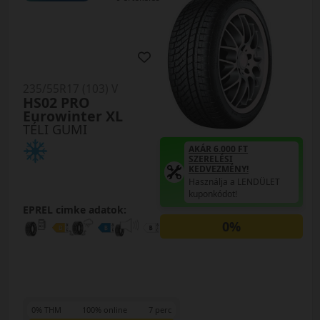
235/55R17 (103) V
HS02 PRO
Eurowinter XL
TÉLI GUMI
AKÁR 6.000 FT
SZERELÉSI
KEDVEZMÉNY!
Használja a LENDÜLET
kuponkódot!
EPREL cimke adatok:
0%
0% THM
100% online
7 perc