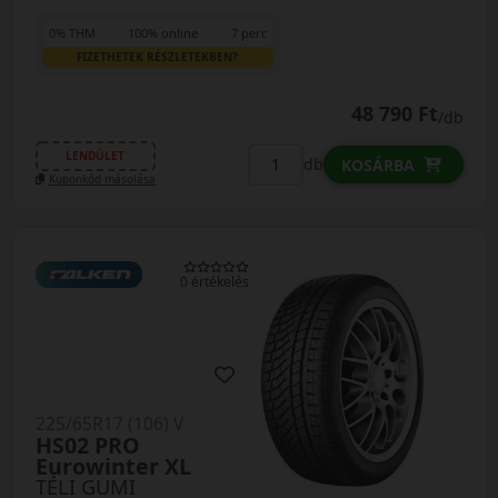
0% THM
100% online
7 perc
FIZETHETEK RÉSZLETEKBEN?
48 790 Ft
/db
LENDÜLET
db
KOSÁRBA
Kuponkód másolása
0 értékelés
225/65R17 (106) V
HS02 PRO
Eurowinter XL
TÉLI GUMI