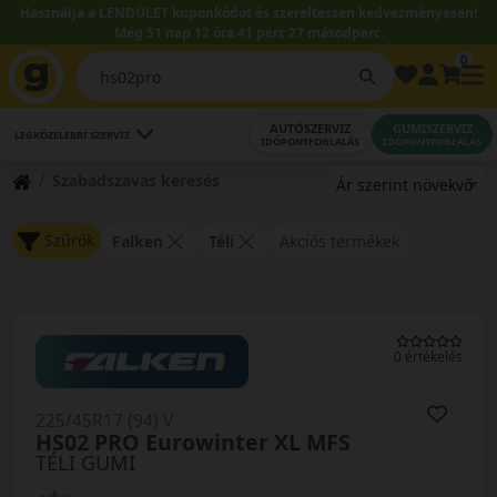
Használja a LENDÜLET kuponkódot és szereltessen kedvezményesen!
Még 51 nap 12 óra 41 perc 26 másodperc.
0
AUTÓSZERVIZ
GUMISZERVIZ
LEGKÖZELEBBI SZERVIZ
IDŐPONTFOGLALÁS
IDŐPONTFOGLALÁS
Szabadszavas keresés
Szűrők
Falken
Téli
Akciós termékek
0 értékelés
225/45R17 (94) V
HS02 PRO Eurowinter XL MFS
TÉLI GUMI