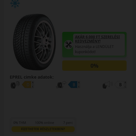
AKÁR 6.000 FT SZERELÉSI
KEDVEZMÉNY!
Használja a LENDÜLET
kuponkódot!
0%
EPREL cimke adatok:
0% THM
100% online
7 perc
FIZETHETEK RÉSZLETEKBEN?