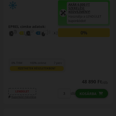
AKÁR 6.000 FT
SZERELÉSI
KEDVEZMÉNY!
Használja a LENDÜLET
kuponkódot!
EPREL cimke adatok:
0%
0% THM
100% online
7 perc
FIZETHETEK RÉSZLETEKBEN?
48 890 Ft
/db
LENDÜLET
db
KOSÁRBA
Kuponkód másolása