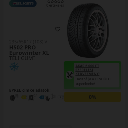
0 értékelés
235/65R17 (108) V
HS02 PRO
Eurowinter XL
TÉLI GUMI
AKÁR 6.000 FT
SZERELÉSI
KEDVEZMÉNY!
Használja a LENDÜLET
kuponkódot!
EPREL cimke adatok:
0%