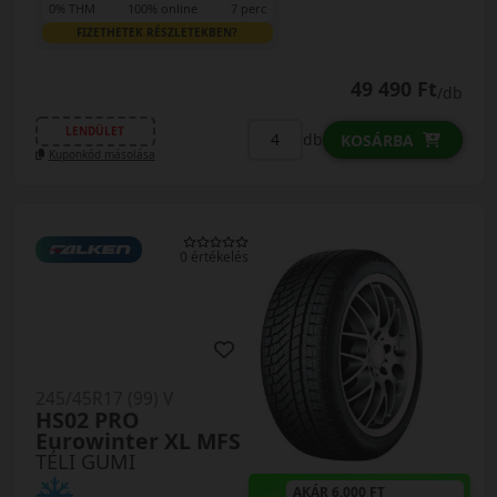
0% THM
100% online
7 perc
FIZETHETEK RÉSZLETEKBEN?
49 490 Ft
/db
LENDÜLET
db
KOSÁRBA
Kuponkód másolása
0 értékelés
245/45R17 (99) V
HS02 PRO
Eurowinter XL MFS
TÉLI GUMI
AKÁR 6.000 FT