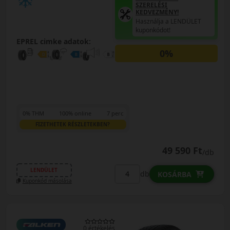
SZERELÉSI
KEDVEZMÉNY!
Használja a LENDÜLET
kuponkódot!
EPREL cimke adatok:
0%
0% THM
100% online
7 perc
FIZETHETEK RÉSZLETEKBEN?
49 590 Ft
/db
LENDÜLET
db
KOSÁRBA
Kuponkód másolása
0 értékelés