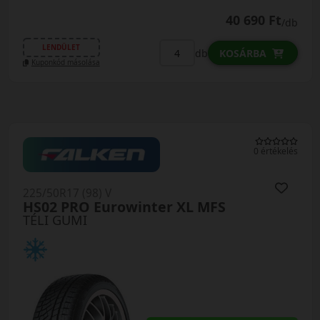
40 690 Ft
/db
LENDÜLET
db
KOSÁRBA
Kuponkód másolása
0 értékelés
225/50R17 (98) V
HS02 PRO Eurowinter XL MFS
TÉLI GUMI