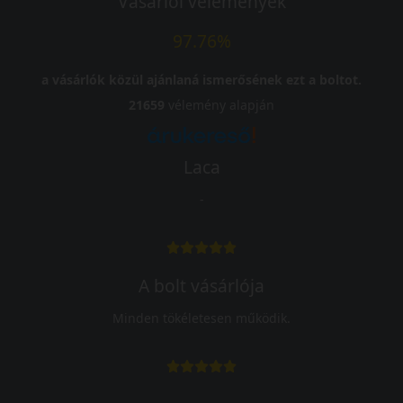
Vásárlói vélemények
97.76%
a vásárlók közül ajánlaná ismerősének ezt a boltot.
21659
vélemény alapján
Laca
-
A bolt vásárlója
Minden tökéletesen működik.