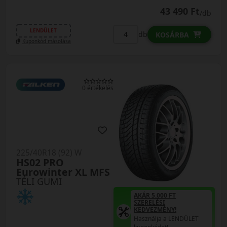
43 490 Ft
/db
LENDÜLET
db
KOSÁRBA
Kuponkód másolása
0 értékelés
225/40R18 (92) W
HS02 PRO
Eurowinter XL MFS
TÉLI GUMI
AKÁR 5.000 FT
SZERELÉSI
KEDVEZMÉNY!
Használja a LENDÜLET