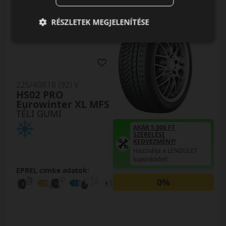
0 értékelés
RÉSZLETEK MEGJELENÍTÉSE
225/40R18 (92) V
HS02 PRO
Eurowinter XL MFS
TÉLI GUMI
AKÁR 5.000 FT
SZERELÉSI
KEDVEZMÉNY!
Használja a LENDÜLET
kuponkódot!
EPREL cimke adatok:
0%