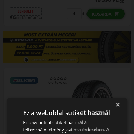
/db
LENDÜLET
db
KOSÁRBA
Kuponkód másolása
0 értékelés
×
Ez a weboldal sütiket használ
225/45R18 (95) V
Ez a weboldal sütiket használ a
HS02 PRO
felhasználói élmény javítása érdekében. A
Eurowinter XL MFS