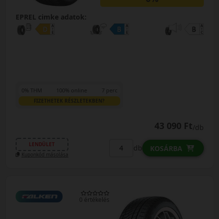
EPREL cimke adatok:
0% THM
100% online
7 perc
FIZETHETEK RÉSZLETEKBEN?
43 090 Ft
/db
LENDÜLET
db
KOSÁRBA
Kuponkód másolása
0 értékelés