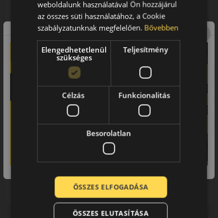
weboldalunk használatával Ön hozzájárul
TÉLI GUMI
az összes süti használatához, a Cookie
AKÁR 5.000 FT
SZERELÉSI
szabályzatunknak megfelelően.
Bővebben
KEDVEZMÉNY!
Használja a LENDÜLET
Elengedhetetlenül
Teljesítmény
kuponkódot!
szükséges
EPREL cimke adatok:
0%
Célzás
Funkcionalitás
0% THM
100% online
7 perc
Besorolatlan
FIZETHETEK RÉSZLETEKBEN?
47 590 Ft
/db
LENDÜLET
db
KOSÁRBA
ÖSSZES ELFOGADÁSA
Kuponkód másolása
ÖSSZES ELUTASÍTÁSA