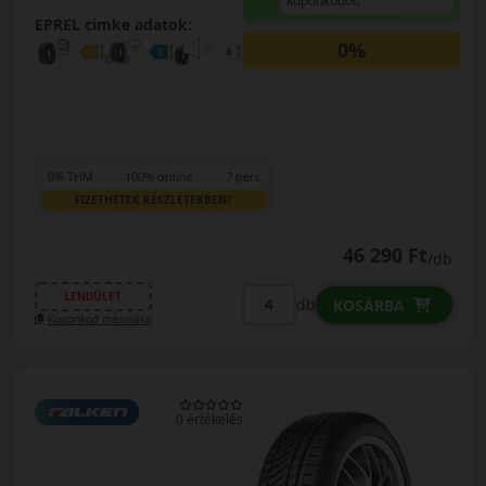
kuponkódot!
EPREL cimke adatok:
0%
0% THM
100% online
7 perc
FIZETHETEK RÉSZLETEKBEN?
46 290 Ft
/db
LENDÜLET
db
KOSÁRBA
Kuponkód másolása
0 értékelés