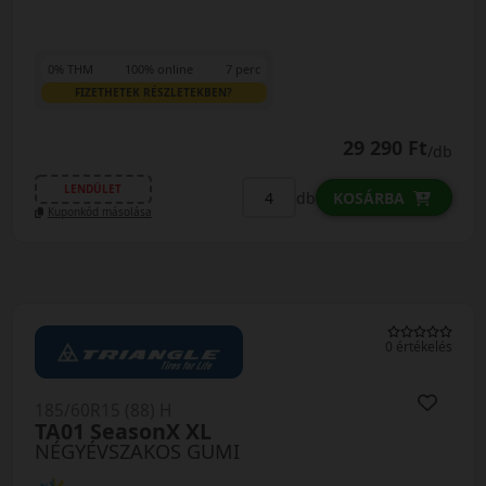
0% THM
100% online
7 perc
FIZETHETEK RÉSZLETEKBEN?
29 290 Ft
/db
LENDÜLET
db
KOSÁRBA
Kuponkód másolása
0 értékelés
185/60R15 (88) H
TA01 SeasonX XL
NÉGYÉVSZAKOS GUMI