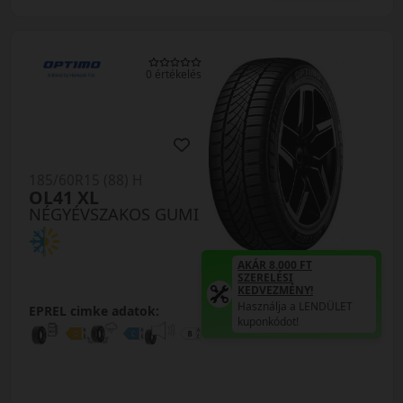
0 értékelés
185/60R15 (88) H
OL41 XL
NÉGYÉVSZAKOS GUMI
AKÁR 8.000 FT
SZERELÉSI
KEDVEZMÉNY!
Használja a LENDÜLET
EPREL cimke adatok:
kuponkódot!