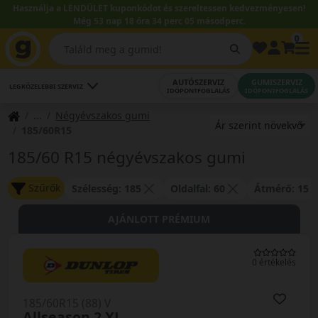
Használja a LENDÜLET kuponkódot és szereltessen kedvezményesen!
Még 53 nap 18 óra 34 perc 04 másodperc.
0
AUTÓSZERVIZ
GUMISZERVIZ
LEGKÖZELEBBI SZERVIZ
IDŐPONTFOGLALÁS
IDŐPONTFOGLALÁS
Négyévszakos gumi
185/60R15
185/60 R15 négyévszakos gumi
Szűrők
Szélesség: 185
Oldalfal: 60
Átmérő: 15
AJÁNLOTT PRÉMIUM
0 értékelés
185/60R15 (88) V
Allseason 2 XL