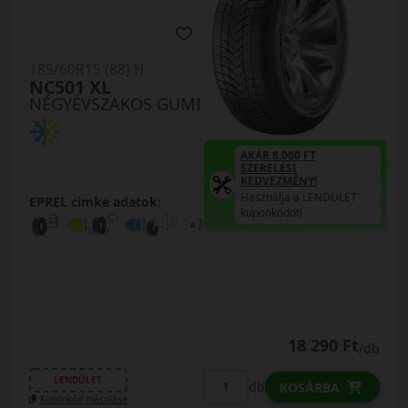
185/60R15 (88) H
NC501 XL
NÉGYÉVSZAKOS GUMI
AKÁR 8.000 FT
SZERELÉSI
KEDVEZMÉNY!
Használja a LENDÜLET
EPREL cimke adatok:
kuponkódot!
18 290 Ft
/db
LENDÜLET
db
KOSÁRBA
Kuponkód másolása