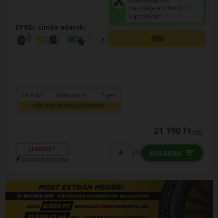
Használja a LENDÜLET
kuponkódot!
EPREL cimke adatok:
0%
0% THM
100% online
7 perc
FIZETHETEK RÉSZLETEKBEN?
21 190 Ft
/db
LENDÜLET
db
KOSÁRBA
Kuponkód másolása