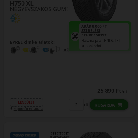
H750 XL
NÉGYÉVSZAKOS GUMI
AKÁR 8.000 FT
SZERELÉSI
KEDVEZMÉNY!
Használja a LENDÜLET
EPREL cimke adatok:
kuponkódot!
25 890 Ft
/db
LENDÜLET
db
KOSÁRBA
Kuponkód másolása
0 értékelés