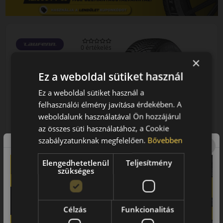
0 értékelés
×
Ez a weboldal sütiket használ
Ez a weboldal sütiket használ a
felhasználói élmény javítása érdekében. A
weboldalunk használatával Ön hozzájárul
185/60R15 (88) H
LH71 G Fit 4S XL
az összes süti használatához, a Cookie
NÉGYÉVSZAKOS GUMI
szabályzatunknak megfelelően.
Bővebben
AKÁR 8.000 FT
SZERELÉSI
Elengedhetetlenül
Teljesítmény
KEDVEZMÉNY!
szükséges
Használja a LENDÜLET
kuponkódot!
EPREL cimke adatok:
0%
Célzás
Funkcionalitás