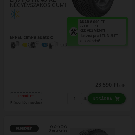
NÉGYÉVSZAKOS GUMI
AKÁR 8.000 FT
SZERELÉSI
KEDVEZMÉNY!
Használja a LENDÜLET
EPREL cimke adatok:
kuponkódot!
23 590 Ft
/db
LENDÜLET
db
KOSÁRBA
Kuponkód másolása
0 értékelés