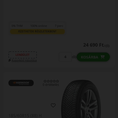
0% THM
100% online
7 perc
FIZETHETEK RÉSZLETEKBEN?
24 690 Ft
/db
LENDÜLET
db
KOSÁRBA
Kuponkód másolása
0 értékelés
185/60R15 (88) H