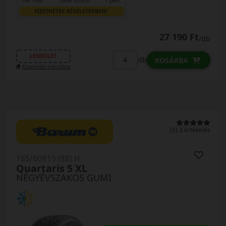
0% THM
100% online
7 perc
FIZETHETEK RÉSZLETEKBEN?
27 190 Ft
/db
LENDÜLET
db
KOSÁRBA
Kuponkód másolása
(5) 3 értékelés
185/60R15 (88) H
Quartaris 5 XL
NÉGYÉVSZAKOS GUMI