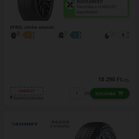
KEDVEZMÉNY!
Használja a LENDÜLET
kuponkódot!
EPREL cimke adatok:
18 290 Ft
/db
LENDÜLET
db
KOSÁRBA
Kuponkód másolása
0 értékelés