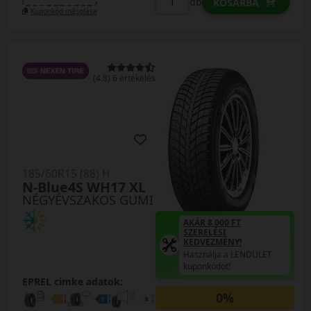
db
KOSÁRBA
Kuponkód másolása
(4.8) 6 értékelés
185/60R15 (88) H
N-Blue4S WH17 XL
NÉGYÉVSZAKOS GUMI
AKÁR 8.000 FT
SZERELÉSI
KEDVEZMÉNY!
Használja a LENDÜLET
kuponkódot!
EPREL cimke adatok:
0%