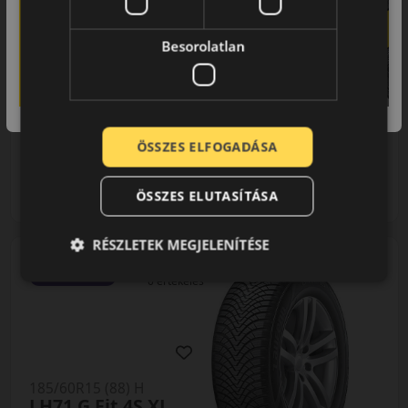
Besorolatlan
0% THM
100% online
7 perc
FIZETHETEK RÉSZLETEKBEN?
23 590 Ft
/db
ÖSSZES ELFOGADÁSA
LENDÜLET
db
KOSÁRBA
ÖSSZES ELUTASÍTÁSA
Kuponkód másolása
RÉSZLETEK MEGJELENÍTÉSE
0 értékelés
185/60R15 (88) H
LH71 G Fit 4S XL