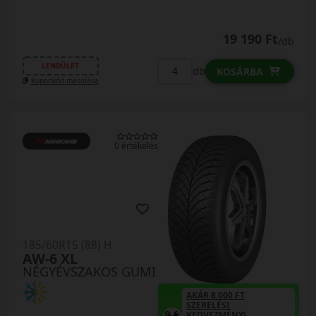
19 190 Ft
/db
LENDÜLET
db
KOSÁRBA
Kuponkód másolása
0 értékelés
185/60R15 (88) H
AW-6 XL
NÉGYÉVSZAKOS GUMI
AKÁR 8.000 FT
SZERELÉSI
KEDVEZMÉNY!