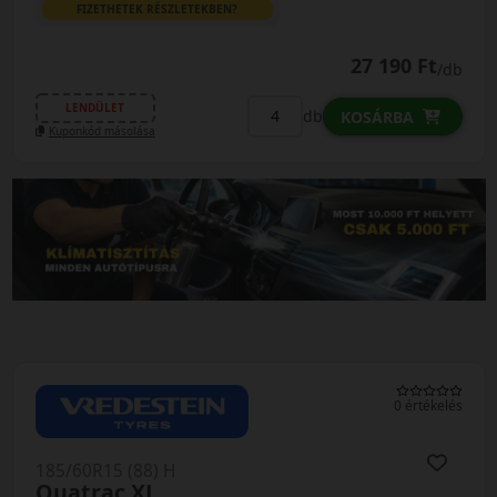
FIZETHETEK RÉSZLETEKBEN?
27 190 Ft
/db
LENDÜLET
db
KOSÁRBA
Kuponkód másolása
0 értékelés
185/60R15 (88) H
Quatrac XL