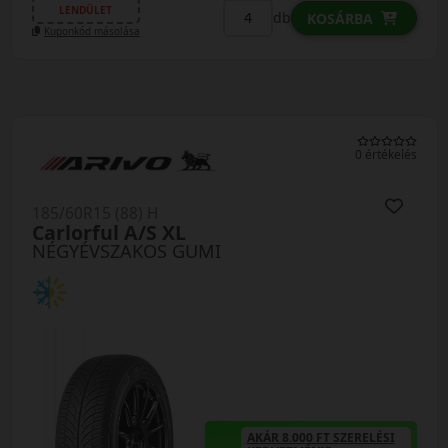
LENDÜLET
db
KOSÁRBA
Kuponkód másolása
0 értékelés
185/60R15 (88) H
Carlorful A/S XL
NÉGYÉVSZAKOS GUMI
AKÁR 8.000 FT SZERELÉSI