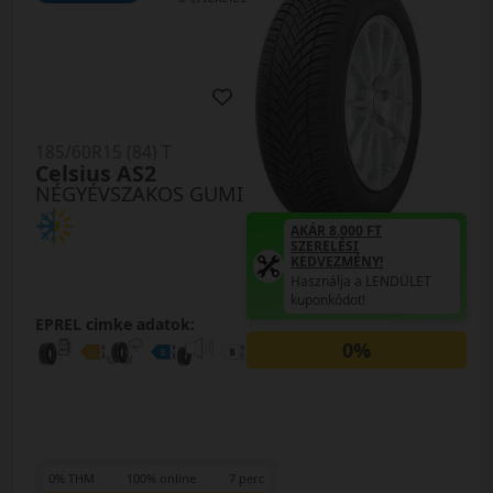
185/60R15 (84) T
Celsius AS2
NÉGYÉVSZAKOS GUMI
AKÁR 8.000 FT
SZERELÉSI
KEDVEZMÉNY!
Használja a LENDÜLET
kuponkódot!
EPREL cimke adatok:
0%
0% THM
100% online
7 perc