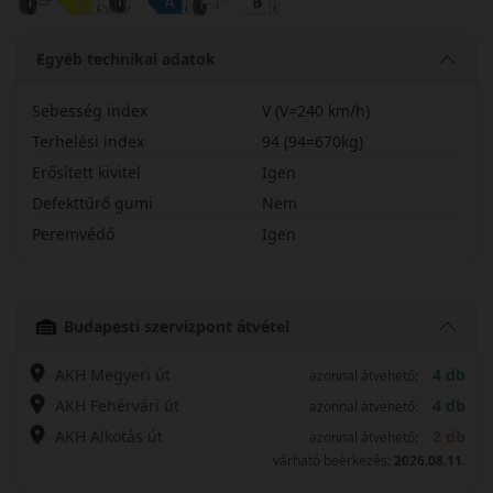
Egyéb technikai adatok
Sebesség index
V (V=240 km/h)
Terhelési index
94 (94=670kg)
Erősített kivitel
Igen
Defekttűrő gumi
Nem
Peremvédő
Igen
20555R16VCSF3X
Budapesti szervizpont átvétel
AKH Megyeri út
4 db
azonnal átvehető:
AKH Fehérvári út
4 db
azonnal átvehető:
AKH Alkotás út
2 db
azonnal átvehető:
várható beérkezés:
2026.08.11.