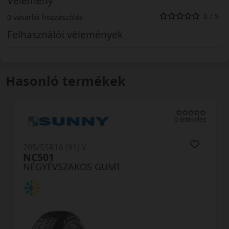
Vélemény
0 / 5
0 vásárlói hozzászólás
Felhasználói vélemények
Hasonló termékek
kelés
0 értékelé
205/55R16 (94) V
TA01 SeasonX XL
NÉGYÉVSZAKOS GUMI
AKÁR 6.000 FT SZERELÉSI
KEDVEZMÉNY!