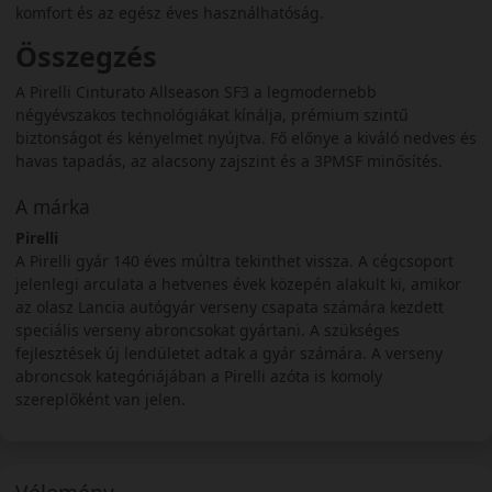
komfort és az egész éves használhatóság.
Összegzés
A Pirelli Cinturato Allseason SF3 a legmodernebb
négyévszakos technológiákat kínálja, prémium szintű
biztonságot és kényelmet nyújtva. Fő előnye a kiváló nedves és
havas tapadás, az alacsony zajszint és a 3PMSF minősítés.
A márka
Pirelli
A Pirelli gyár 140 éves múltra tekinthet vissza. A cégcsoport
jelenlegi arculata a hetvenes évek közepén alakult ki, amikor
az olasz Lancia autógyár verseny csapata számára kezdett
speciális verseny abroncsokat gyártani. A szükséges
fejlesztések új lendületet adtak a gyár számára. A verseny
abroncsok kategóriájában a Pirelli azóta is komoly
szereplőként van jelen.