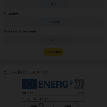
0%
Futamidő:
3 hónap
Első részlet összege:
35 690 Ft
Előbírálat
EU-s abroncscímke