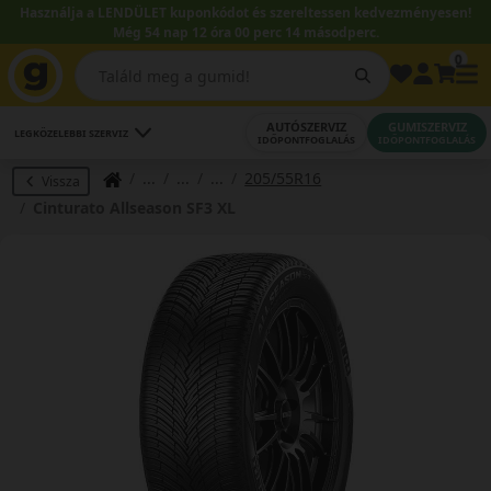
Használja a LENDÜLET kuponkódot és szereltessen kedvezményesen!
Még 54 nap 12 óra 00 perc 13 másodperc.
0
AUTÓSZERVIZ
GUMISZERVIZ
LEGKÖZELEBBI SZERVIZ
IDŐPONTFOGLALÁS
IDŐPONTFOGLALÁS
205/55R16
Vissza
Cinturato Allseason SF3 XL