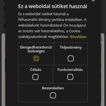
A mintázat
Ez a weboldal sütiket használ
Pirelli Cinturato AllSeason SF3
Ez a weboldal sütiket használ a
Négyévszakos személyautó gumi
felhasználói élmény javítása érdekében. A
Prémium biztonság egész évben
weboldalunk használatával Ön hozzájárul
az összes süti használatához, a Cookie
A Pirelli Cinturato Allseason SF3 a gyártó legújabb generációs
szabályzatunknak megfelelően.
Bővebben
négyévszakos abroncsa, amely személyautókhoz készült.
Kiváló teljesítményt kínál minden időjárási körülmény között,
Elengedhetetlenül
Teljesítmény
különösen havas és nedves utakon.
szükséges
Fő előnyök röviden:
Célzás
Funkcionalitás
• Új generációs technológia
• 3PMSF és M+S minősítés
Besorolatlan
• Prémium havas és nedves tapadás
• Alacsony zajszint (~69–70 dB)