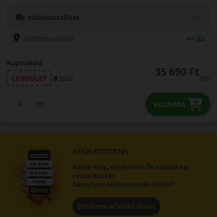
Házhozszállítás
Házhozszállítás
4+ db
Kuponkód:
35 690 Ft
LENDÜLET
/db
másol
db
KOSÁRBA
RÉSZLETFIZETÉS
Nézze meg, elérhető-e Ön számára a
részletfizetés
bármilyen elköteleződés nélkül!
Elindítom az előbírálatot