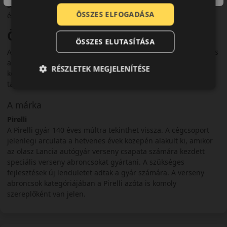
Személyautókhoz ajánlott, ahol fontos a praktikus megoldás
ÖSSZES ELFOGADÁSA
és a szezonális gumicserék elkerülése.
Összegzés
ÖSSZES ELUTASÍTÁSA
A Pirelli Powergy Allseason egy költséghatékony négyévszakos
abroncs, amely megbízható teljesítményt nyújt minden
RÉSZLETEK MEGJELENÍTÉSE
körülmény között. Fő előnye a 3PMSF minősítés, a jó havas
tapadás és a kedvező ár‑érték arány.
A márka
Pirelli
A Pirelli gyár 140 éves múltra tekinthet vissza. A cégcsoport
jelenlegi arculata a hetvenes évek közepén alakult ki, amikor
az olasz Lancia autógyár verseny csapata számára kezdett
speciális verseny abroncsokat gyártani. A szükséges
fejlesztések új lendületet adtak a gyár számára. A verseny
abroncsok kategóriájában a Pirelli azóta is komoly
szereplőként van jelen.