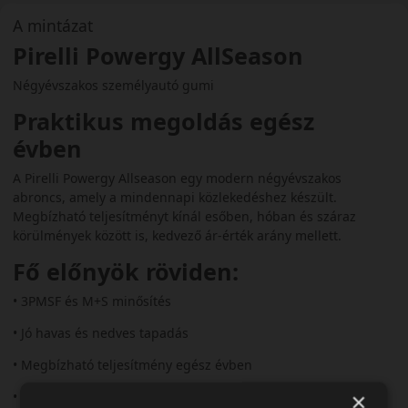
A mintázat
Pirelli Powergy AllSeason
Négyévszakos személyautó gumi
Praktikus megoldás egész
évben
A Pirelli Powergy Allseason egy modern négyévszakos
abroncs, amely a mindennapi közlekedéshez készült.
Megbízható teljesítményt kínál esőben, hóban és száraz
körülmények között is, kedvező ár-érték arány mellett.
Fő előnyök röviden:
• 3PMSF és M+S minősítés
• Jó havas és nedves tapadás
• Megbízható teljesítmény egész évben
×
• Mérsékelt zajszint (~71–72 dB)