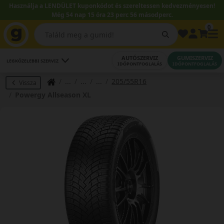
Használja a LENDÜLET kuponkódot és szereltessen kedvezményesen!
Még 54 nap 15 óra 23 perc 55 másodperc.
0
AUTÓSZERVIZ
GUMISZERVIZ
LEGKÖZELEBBI SZERVIZ
IDŐPONTFOGLALÁS
IDŐPONTFOGLALÁS
205/55R16
Vissza
Powergy Allseason XL