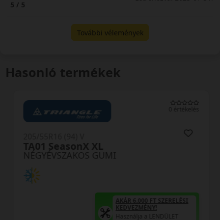
5 / 5
További vélemények
Hasonló termékek
0 értékelés
205/55R16 (94) V
TA01 SeasonX XL
NÉGYÉVSZAKOS GUMI
AKÁR 6.000 FT SZERELÉSI
KEDVEZMÉNY!
Használja a LENDÜLET