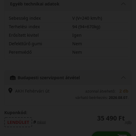
Egyéb technikai adatok
Sebesség index
V (V=240 km/h)
Terhelési index
94 (94=670kg)
Erősített kivitel
Igen
Defekttűrő gumi
Nem
Peremvédő
Nem
20555R16VPWASX
Budapesti szervizpont átvétel
AKH Fehérvári út
2 db
azonnal átvehető:
várható beérkezés:
2026.08.07.
Kuponkód:
35 490 Ft
LENDÜLET
/db
másol