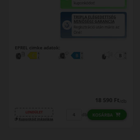
kuponkódot!
TRIPLA ELÉGEDETTSÉG
MINŐSÉGI GARANCIA
Regisztráció után máris az
Öné!
EPREL cimke adatok:
18 590 Ft
/db
LENDÜLET
db
KOSÁRBA
Kuponkód másolása