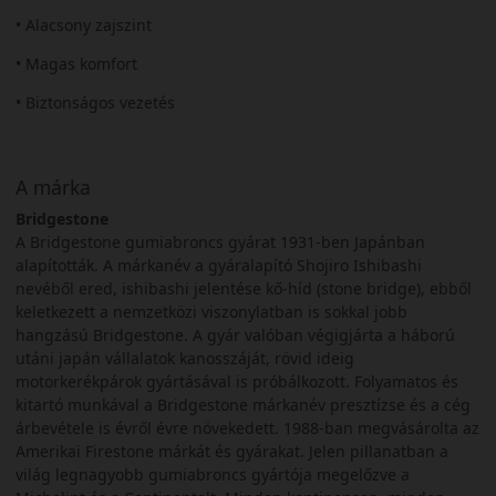
• Alacsony zajszint
• Magas komfort
• Biztonságos vezetés
A márka
Bridgestone
A Bridgestone gumiabroncs gyárat 1931-ben Japánban
alapították. A márkanév a gyáralapító Shojiro Ishibashi
nevéből ered, ishibashi jelentése kő-híd (stone bridge), ebből
keletkezett a nemzetközi viszonylatban is sokkal jobb
hangzású Bridgestone. A gyár valóban végigjárta a háború
utáni japán vállalatok kanosszáját, rövid ideig
motorkerékpárok gyártásával is próbálkozott. Folyamatos és
kitartó munkával a Bridgestone márkanév presztízse és a cég
árbevétele is évről évre növekedett. 1988-ban megvásárolta az
Amerikai Firestone márkát és gyárakat. Jelen pillanatban a
világ legnagyobb gumiabroncs gyártója megelőzve a