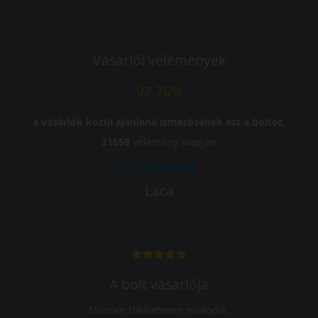
Vásárlói vélemények
97.76%
a vásárlók közül ajánlaná ismerősének ezt a boltot.
21659
vélemény alapján
Laca
-
A bolt vásárlója
Minden tökéletesen működik.