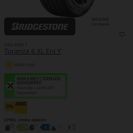
0 értékelés
245/40R17
Turanza 6 XL Enl Y
NYÁRI GUMI
AKÁR 6.000 FT SZERELÉSI
KEDVEZMÉNY!
Használja a LENDÜLET
kuponkódot!
0%
EPREL cimke adatok: