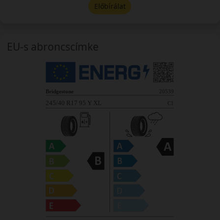
Előbírálat
EU-s abroncscímke