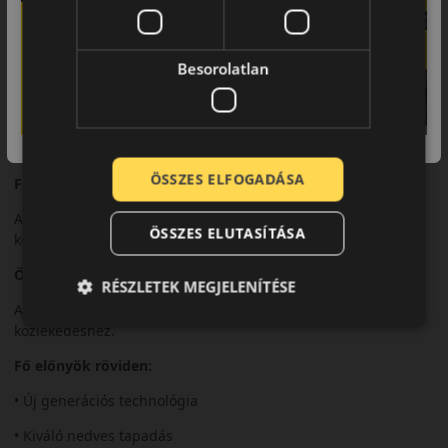
Biztonsági jellemzők
A fejlett gumikeverék rövid fékutat és magas szintű
biztonságot nyújt.
Besorolatlan
Komfort és zajszint
A Turanza 6 kimagasló zajcsillapítással és kényelmes futással
rendelkezik.
ÖSSZES ELFOGADÁSA
Felhasználási ajánlás
Ajánlott modern személyautókhoz és hosszú távú
ÖSSZES ELUTASÍTÁSA
közlekedéshez.
Összegzés
RÉSZLETEK MEGJELENÍTÉSE
A Bridgestone Turanza 6 prémium megoldás a mindennapi
közlekedéshez.
Fő előnyök röviden:
• Új generációs technológia
• Kiváló nedves tapadás