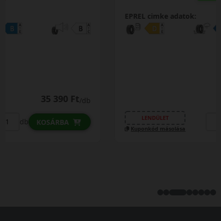
EPREL cimke adatok:
35 690 Ft
/db
LENDÜLET
db
KOSÁRBA
Kuponkód másolása