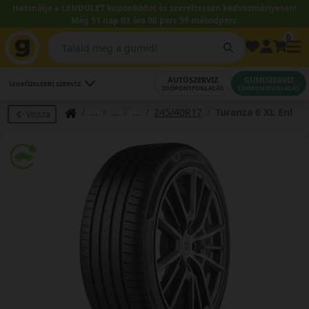
Használja a LENDÜLET kuponkódot és szereltessen kedvezményesen!
Még 51 nap 03 óra 08 perc 58 másodperc.
0
AUTÓSZERVIZ
GUMISZERVIZ
LEGKÖZELEBBI SZERVIZ
IDŐPONTFOGLALÁS
IDŐPONTFOGLALÁS
245/40R17
Turanza 6 XL Enl
Vissza