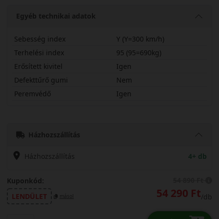
Egyéb technikai adatok
Sebesség index
Y (Y=300 km/h)
Terhelési index
95 (95=690kg)
Erősített kivitel
Igen
Defekttűrő gumi
Nem
Peremvédő
Igen
24540R17YT06X
Házhozszállítás
Házhozszállítás
4+ db
54 890 Ft
Kuponkód:
54 290 Ft
LENDÜLET
/db
másol