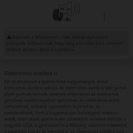
Figyelem a feltüntetett címke adatok tájékoztató
jellegűek. Előfordulhat, hogy még a korábbi EU-s címkével
ellátott abroncs kerül kiszállításra.
Elektromos autókra is
Ezt az abroncsot a gyártó mind hagyományos, mind
elektromos autókra ajánlja. Az elektromos autókra való gumik
olyan gumiabroncsok, amelyek kifejezetten az elektromos
járművek sajátosságaihoz igazodnak. Az elektromos autók
nehezebbek, erősebb nyomatékot fejtenek ki, és
csendesebbek, mint a hagyományos belsőégésű motoros
autók, ezért olyan gumikra van szükségük, amelyek elbírják a
nagyobb súlyt, a gyorsulást és a fékezést, valamint csökkentik
a gördülési zajt és az ellenállást. Az elektromos autókra való