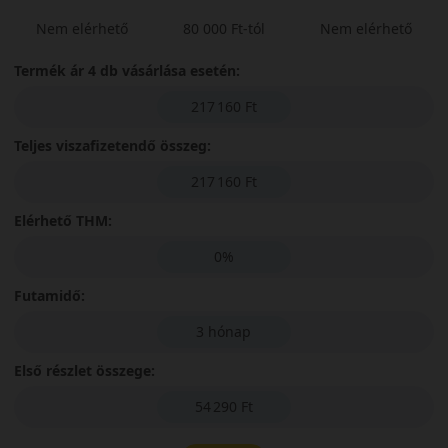
Nem elérhető
80 000 Ft-tól
Nem elérhető
Termék ár 4 db vásárlása esetén:
217 160 Ft
Teljes viszafizetendő összeg:
217 160 Ft
Elérhető THM:
0%
Futamidő:
3 hónap
Első részlet összege:
54 290 Ft