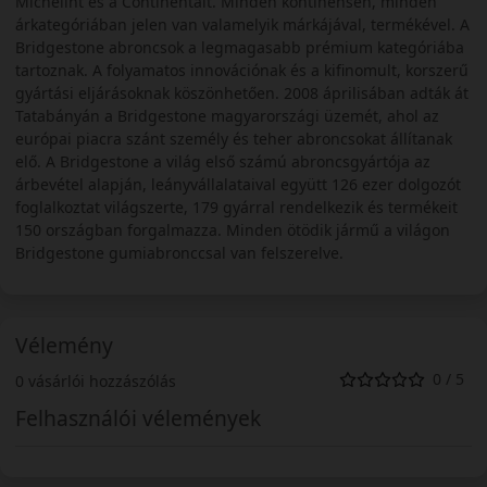
Michelint és a Continentalt. Minden kontinensen, minden
árkategóriában jelen van valamelyik márkájával, termékével. A
Bridgestone abroncsok a legmagasabb prémium kategóriába
tartoznak. A folyamatos innovációnak és a kifinomult, korszerű
gyártási eljárásoknak köszönhetően. 2008 áprilisában adták át
Tatabányán a Bridgestone magyarországi üzemét, ahol az
európai piacra szánt személy és teher abroncsokat állítanak
elő. A Bridgestone a világ első számú abroncsgyártója az
árbevétel alapján, leányvállalataival együtt 126 ezer dolgozót
foglalkoztat világszerte, 179 gyárral rendelkezik és termékeit
150 országban forgalmazza. Minden ötödik jármű a világon
Bridgestone gumiabronccsal van felszerelve.
Vélemény
0 / 5
0 vásárlói hozzászólás
Felhasználói vélemények