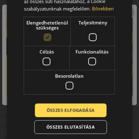
az összes süti használatához, a Cookie
Biztonsági jellemzők
szabályzatunknak megfelelően.
Bővebben
Stabil irányíthatóság és rövid fékút jellemzi.
Elengedhetetlenül
Teljesítmény
szükséges
Komfort és zajszint
Sportos hangolás mellett is kiegyensúlyozott komfortot kínál.
Felhasználási ajánlás
Célzás
Funkcionalitás
Sportos személyautókhoz, modern nyári közlekedéshez.
Összegzés
Besorolatlan
A PS72 ideális választás a korszerű sportos vezetéshez.
Fő előnyök röviden:
• Új generációs sportteljesítmény
ÖSSZES ELFOGADÁSA
• Kiváló tapadás
• Precíz irányíthatóság
ÖSSZES ELUTASÍTÁSA
• Modern kialakítás