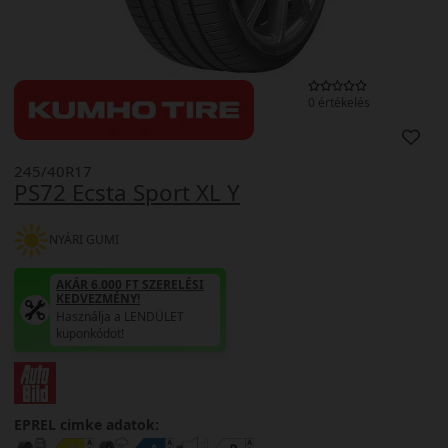
0 értékelés
245/40R17
PS72 Ecsta Sport XL Y
NYÁRI GUMI
AKÁR 6.000 FT SZERELÉSI
KEDVEZMÉNY!
Használja a LENDÜLET
kuponkódot!
EPREL cimke adatok: