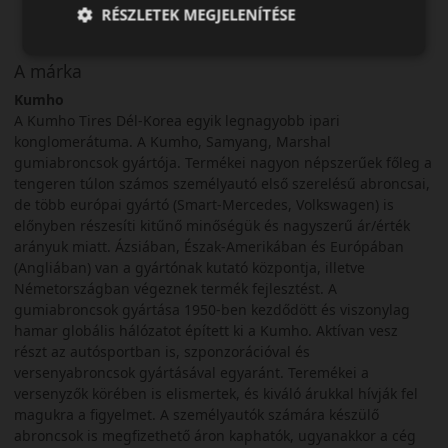
RÉSZLETEK MEGJELENÍTÉSE
A márka
Kumho
A Kumho Tires Dél-Korea egyik legnagyobb ipari
konglomerátuma. A Kumho, Samyang, Marshal
gumiabroncsok gyártója. Termékei nagyon népszerűek főleg a
tengeren túlon számos személyautó első szerelésű abroncsai,
de több európai gyártó (Smart-Mercedes, Volkswagen) is
előnyben részesíti kitűnő minőségük és nagyszerű ár/érték
arányuk miatt. Ázsiában, Észak-Amerikában és Európában
(Angliában) van a gyártónak kutató központja, illetve
Németországban végeznek termék fejlesztést. A
gumiabroncsok gyártása 1950-ben kezdődött és viszonylag
hamar globális hálózatot épített ki a Kumho. Aktívan vesz
részt az autósportban is, szponzorációval és
versenyabroncsok gyártásával egyaránt. Teremékei a
versenyzők körében is elismertek, és kiváló árukkal hívják fel
magukra a figyelmet. A személyautók számára készülő
abroncsok is megfizethető áron kaphatók, ugyanakkor a cég