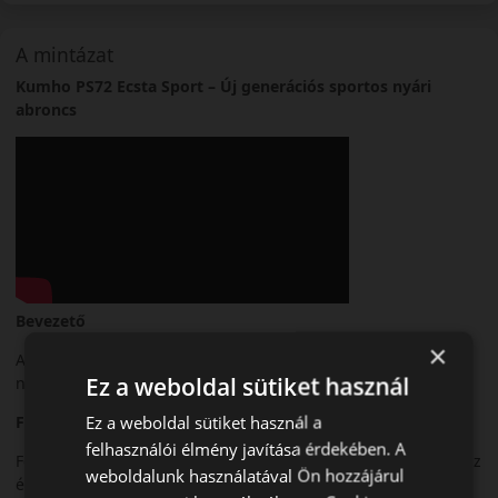
A mintázat
Kumho PS72 Ecsta Sport – Új generációs sportos nyári
abroncs
Bevezető
×
A Kumho Ecsta Sport PS72 egy modern, nagy teljesítményű
Ez a weboldal sütiket használ
nyári sportabroncs.
Ez a weboldal sütiket használ a
Futófelület és tapadás
felhasználói élmény javítása érdekében. A
Fejlett futófelületi technológiája kiváló tapadást biztosít száraz
weboldalunk használatával Ön hozzájárul
és nedves úton.