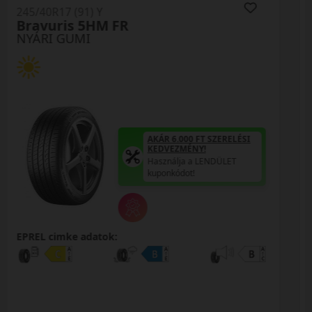
245/40R17 (95) Y
Proxes Sport XL
NYÁRI GUMI
AKÁR 6.000 FT SZERELÉSI
KEDVEZMÉNY!
Használja a LENDÜLET
kuponkódot!
EPREL cimke adatok: