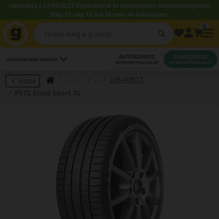
Használja a LENDÜLET kuponkódot és szereltessen kedvezményesen!
Még 52 nap 13 óra 34 perc 43 másodperc.
0
AUTÓSZERVIZ
GUMISZERVIZ
LEGKÖZELEBBI SZERVIZ
IDŐPONTFOGLALÁS
IDŐPONTFOGLALÁS
245/40R17
Vissza
PS72 Ecsta Sport XL