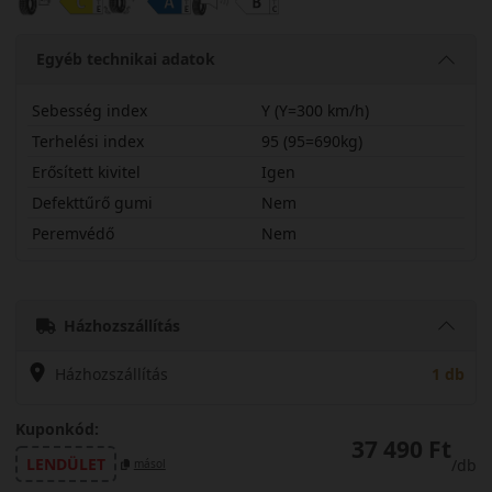
Egyéb technikai adatok
Sebesség index
Y (Y=300 km/h)
Terhelési index
95 (95=690kg)
Erősített kivitel
Igen
Defekttűrő gumi
Nem
Peremvédő
Nem
24540R17YPS72X
Házhozszállítás
Házhozszállítás
1 db
Kuponkód:
37 490 Ft
LENDÜLET
/db
másol