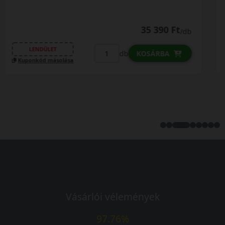
35 690 Ft
/db
LENDÜLET
db
KOSÁRBA
Kuponkód másolása
Vásárlói vélemények
97.76%