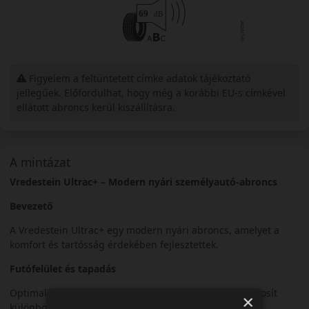
Figyelem a feltüntetett címke adatok tájékoztató
jellegűek. Előfordulhat, hogy még a korábbi EU-s címkével
ellátott abroncs kerül kiszállításra.
A mintázat
Vredestein Ultrac+ – Modern nyári személyautó-abroncs
Bevezető
A Vredestein Ultrac+ egy modern nyári abroncs, amelyet a
komfort és tartósság érdekében fejlesztettek.
Futófelület és tapadás
Optimalizált futófelületi mintázata stabil tapadást biztosít
×
különböző útviszonyok között.