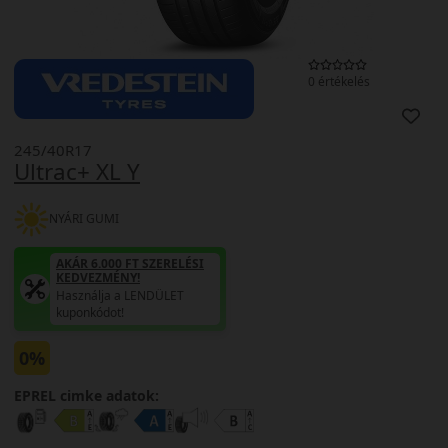
0 értékelés
245/40R17
Ultrac+ XL Y
NYÁRI GUMI
AKÁR 6.000 FT SZERELÉSI
KEDVEZMÉNY!
Használja a LENDÜLET
kuponkódot!
0%
EPREL cimke adatok: