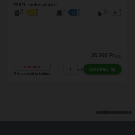
EPREL cimke adatok:
35 390 Ft
/db
LENDÜLET
db
KOSÁRBA
Kuponkód másolása