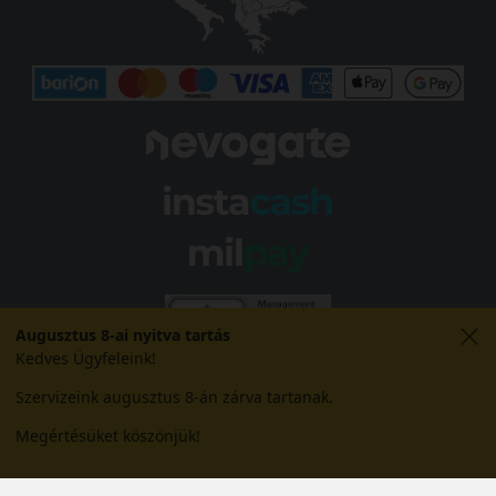
Augusztus 8-ai nyitva tartás
Kedves Ügyfeleink!
Szervizeink augusztus 8-án zárva tartanak.
Megértésüket köszönjük!