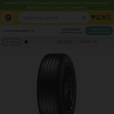
Használja a LENDÜLET kuponkódot és szereltessen kedvezményesen!
Még 55 nap 22 óra 29 perc 16 másodperc.
0
AUTÓSZERVIZ
GUMISZERVIZ
LEGKÖZELEBBI SZERVIZ
IDŐPONTFOGLALÁS
IDŐPONTFOGLALÁS
245/40R17
Ultrac+ XL
Vissza