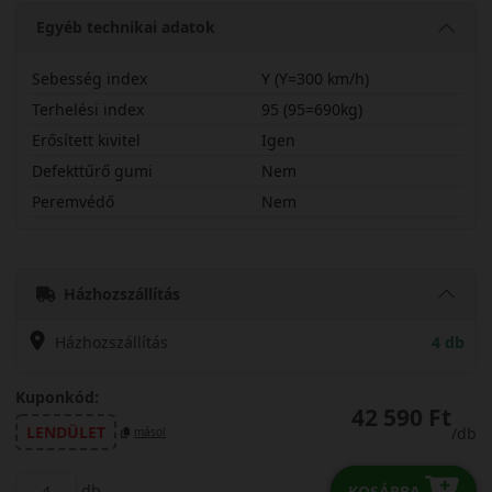
Egyéb technikai adatok
Sebesség index
Y (Y=300 km/h)
Terhelési index
95 (95=690kg)
Erősített kivitel
Igen
Defekttűrő gumi
Nem
Peremvédő
Nem
24540R17YUCPLX
Házhozszállítás
Házhozszállítás
4 db
Kuponkód:
42 590 Ft
LENDÜLET
/db
másol
db
KOSÁRBA