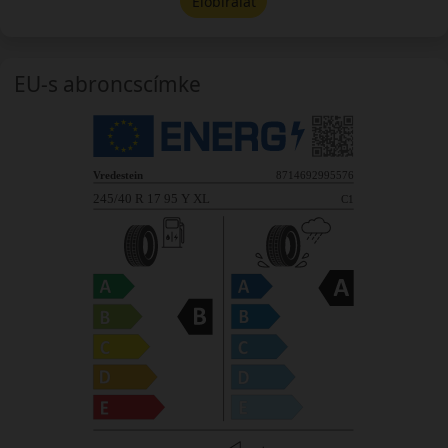
Előbírálat
EU-s abroncscímke