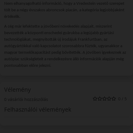
Nem elhanyagolható információ, hogy a Vredestein vezető szerepet
tölt be a négy évszakos abroncsok piacán, a kategória legjobbjaként
értékelik.
A cég már lefektette a jövőbeni növekedés alapjait, miszerint
bevezették a központi enschedei gyárukba a legújabb gyártási
technológiákat, megnyitották új irodájuk Frankfurtban, az
autógyártókkal való kapcsolatot szorosabbra fűzték, ugyanakkor a
magyar termelőkapacitást pedig bővítették. A jövőben igyekeznek az
autópiac szükségleteit a rendelkezésre álló információk alapján még
pontosabban előre jelezni.
Vélemény
0 / 5
0 vásárlói hozzászólás
Felhasználói vélemények