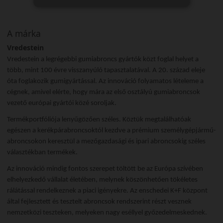
A márka
Vredestein
Vredestein a legrégebbi gumiabroncs gyártók közt foglal helyet a
több, mint 100 évre visszanyúló tapasztalatával. A 20. század eleje
óta foglakozik gumigyártással. Az innováció folyamatos lételeme a
cégnek, amivel elérte, hogy mára az első osztályú gumiabroncsok
vezető európai gyártói közé soroljak.
Termékportfóliója lenyűgözően széles. Köztük megtalálhatóak
egészen a kerékpárabroncsoktól kezdve a prémium személygépjármű-
abroncsokon keresztül a mezőgazdasági és ipari abroncsokig széles
választékban termékek.
Az innováció mindig fontos szerepet töltött be az Európa szívében
elhelyezkedő vállalat életében, melynek köszönhetően tökéletes
rálátással rendelkeznek a piaci igényekre. Az enschedei K+F központ
által fejlesztett és tesztelt abroncsok rendszerint részt vesznek
nemzetközi teszteken, melyeken nagy eséllyel győzedelmeskednek.