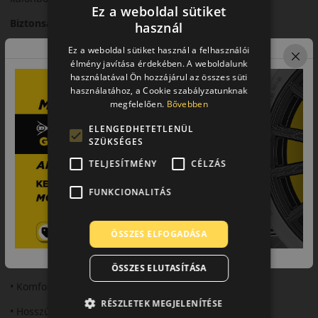
Ez a weboldal sütiket
Biztonsági jellemzők
használ
Megbízható fékezési teljesítmény és stabil irányíthatóság.
Ez a weboldal sütiket használ a felhasználói
élmény javítása érdekében. A weboldalunk
Komfort és zajszint
használatával Ön hozzájárul az összes süti
használatához, a Cookie szabályzatunknak
Csendes futás és kényelmes vezetési élmény.
megfelelően.
Bővebben
Felhasználási ajánlás
ELENGEDHETETLENÜL
SZÜKSÉGES
Személyautókhoz, mindennapi nyári használatra.
TELJESÍTMÉNY
CÉLZÁS
Összegzés
FUNKCIONALITÁS
Az Ultrac+ kiegyensúlyozott teljesítményt kínál a mindennapi
autózáshoz.
ÖSSZES ELFOGADÁSA
Fő előnyök röviden:
• Stabil teljesítmény
ÖSSZES ELUTASÍTÁSA
• Komfortos futás
RÉSZLETEK MEGJELENÍTÉSE
• Hosszú élettartam