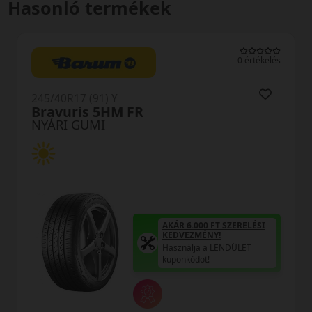
Hasonló termékek
0 értékelés
245/40R17 (95) Y
Proxes Sport XL
NYÁRI GUMI
AKÁR 6.000 FT SZERELÉSI
KEDVEZMÉNY!
Használja a LENDÜLET
A
kuponkódot!
H
k